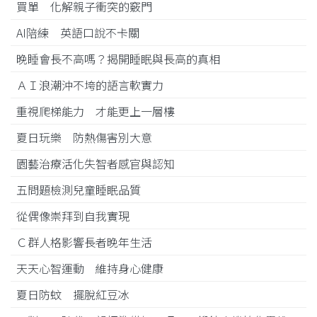
買單 化解親子衝突的竅門
AI陪練 英語口說不卡關
晚睡會長不高嗎？揭開睡眠與長高的真相
ＡＩ浪潮沖不垮的語言軟實力
重視爬梯能力 才能更上一層樓
夏日玩樂 防熱傷害別大意
園藝治療活化失智者感官與認知
五問題檢測兒童睡眠品質
從偶像崇拜到自我實現
Ｃ群人格影響長者晚年生活
天天心智運動 維持身心健康
夏日防蚊 擺脫紅豆冰