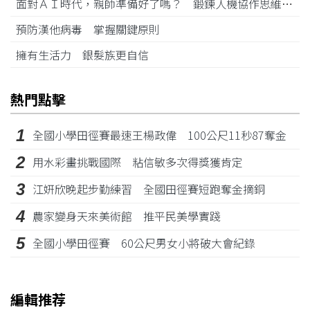
面對ＡＩ時代，親師準備好了嗎？ 鍛鍊人機協作思維 穩健航向未來
預防漢他病毒 掌握關鍵原則
擁有生活力 銀髮族更自信
熱門點擊
1
全國小學田徑賽最速王楊政偉 100公尺11秒87奪金
2
用水彩畫挑戰國際 粘信敏多次得獎獲肯定
3
江姸欣晚起步勤練習 全國田徑賽短跑奪金摘銅
4
農家變身天來美術館 推平民美學實踐
5
全國小學田徑賽 60公尺男女小將破大會紀錄
編輯推荐