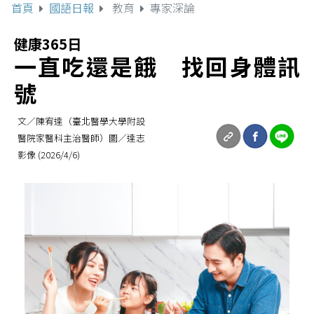
首頁
國語日報
教育
專家深論
健康365日
一直吃還是餓 找回身體訊
號
文／陳宥達（臺北醫學大學附設
醫院家醫科主治醫師）圖／達志
影像 (2026/4/6)