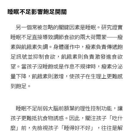
睡眠不足影響飽足開關
另一個常被忽略的關鍵因素是睡眠。研究證實
睡眠不足直接導致調節食欲的兩大荷爾蒙──瘦
素與飢餓素失調。身體運作中，瘦素負責傳遞飽
足訊號並抑制食欲，飢餓素則負責激發進食欲
望。當孩子沒睡飽或是作息不規律時，瘦素分泌
量下降，飢餓素則激增，使孩子在生理上更難感
到飽足。
睡眠不足削弱大腦前額葉的理性控制功能，讓
孩子更難抵抗食物誘惑。因此，關注孩子「吃什
麼」前，先檢視孩子「睡得好不好」，往往是解