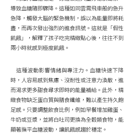
導致血糖隨即驟降。這種如同雲霄飛車般的急升
急降，觸發大腦的緊急機制，誤以為能量即將耗
盡，而再次發出強烈的進食訊號。這就是「假性
飢餓」，解釋了孩子吃完精緻點心後，往往不到
兩小時就感到極度飢餓。
這種波動影響情緒與專注力。血糖快速下降
時，人容易感到焦慮、沒耐性或注意力渙散，進
而渴求更多甜食尋求即時的能量補給。此外，精
緻食物缺乏蛋白質與膳食纖維，難以產生持久飽
足感。只要調整飲食比例，例如早餐增加雞蛋、
牛奶或豆漿，並將白吐司更換為全穀類食物，能
顯著撫平血糖波動，讓飢餓感趨於穩定。