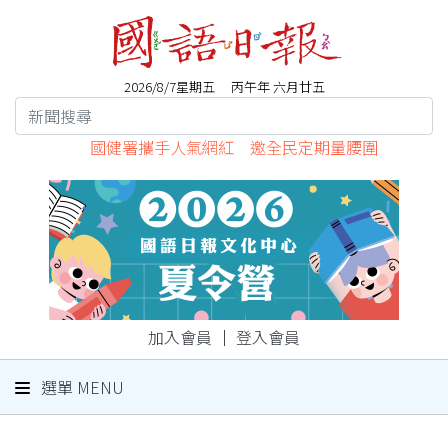
2026/8/7星期五 丙午年 六月廿五
國健署攜手人氣網紅 邀全民定期量腰圍
加入會員
｜
登入會員
選單 MENU