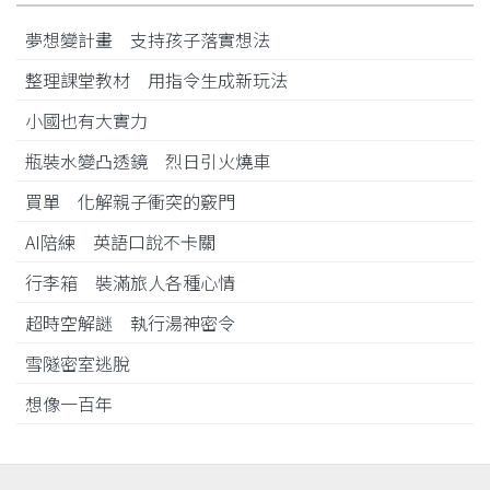
夢想變計畫 支持孩子落實想法
整理課堂教材 用指令生成新玩法
小國也有大實力
瓶裝水變凸透鏡 烈日引火燒車
買單 化解親子衝突的竅門
AI陪練 英語口說不卡關
行李箱 裝滿旅人各種心情
超時空解謎 執行湯神密令
雪隧密室逃脫
想像一百年