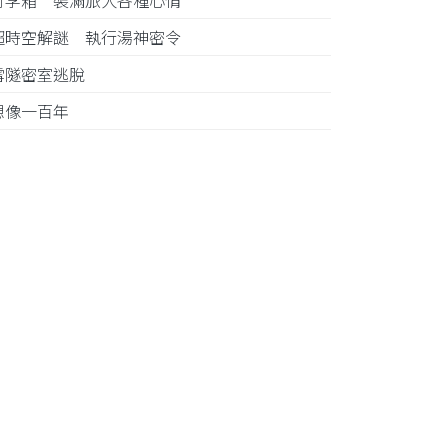
行李箱 裝滿旅人各種心情
超時空解謎 執行湯神密令
雪隧密室逃脫
想像一百年