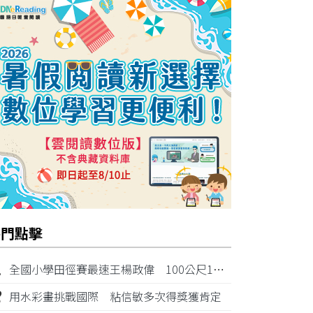
熱門點擊
1
全國小學田徑賽最速王楊政偉 100公尺11秒87奪金
2
用水彩畫挑戰國際 粘信敏多次得獎獲肯定