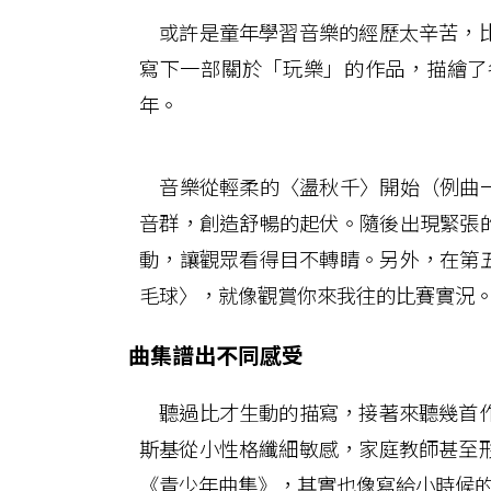
或許是童年學習音樂的經歷太辛苦，比
寫下一部關於「玩樂」的作品，描繪了
年。
音樂從輕柔的〈盪秋千〉開始（例曲一：
音群，創造舒暢的起伏。隨後出現緊張的
動，讓觀眾看得目不轉睛。另外，在第五
毛球〉，就像觀賞你來我往的比賽實況
曲集譜出不同感受
聽過比才生動的描寫，接著來聽幾首作
斯基從小性格纖細敏感，家庭教師甚至
《青少年曲集》，其實也像寫給小時候