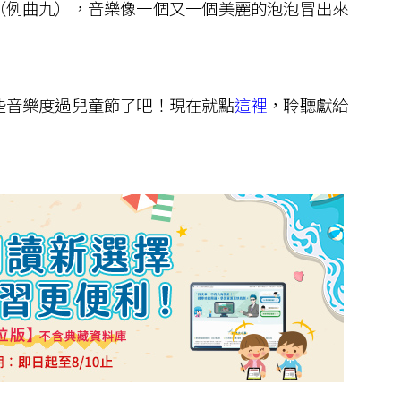
（例曲九），音樂像一個又一個美麗的泡泡冒出來
音樂度過兒童節了吧！現在就點
這裡
，聆聽獻給