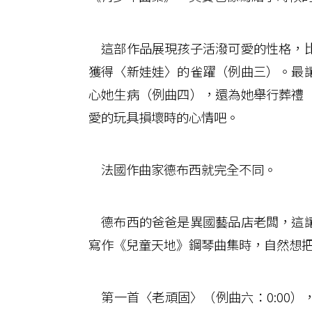
這部作品展現孩子活潑可愛的性格，比
獲得〈新娃娃〉的雀躍（例曲三）。最
心她生病（例曲四），還為她舉行葬禮
愛的玩具損壞時的心情吧。
法國作曲家德布西就完全不同。
德布西的爸爸是異國藝品店老闆，這讓
寫作《兒童天地》鋼琴曲集時，自然想
第一首〈老頑固〉（例曲六：0:00）