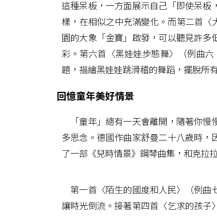
這種呆板，一方面展示自己「即使呆板
樣，在相似之中充滿變化。而第二首〈大
園的大象「金寶」啟發，可以聽見許多
彩。第六首〈黑娃娃步態舞〉（例曲六：
題，描繪黑娃娃跳滑稽的舞蹈，擺脫所
回憶童年美好情景
「童年」總有一天會離開，隨著你慢慢
多思念。德國作曲家舒曼二十八歲時，
了一部《兒時情景》鋼琴曲集，和克拉
第一首〈陌生的國度和人民〉（例曲七
讓時光倒流。接著第四首〈乞求的孩子