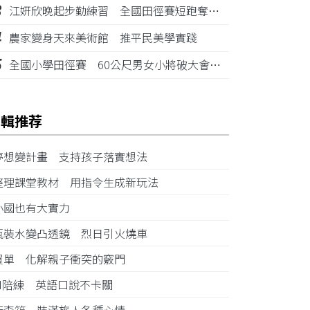
3
江姸欣晚起步勤練習 全國田徑賽短跑奪金摘銅
4
農家變身天來美術館 推平民美學實踐
5
全國小學田徑賽 60公尺男女小將破大會紀錄
編輯推荐
夢想變計畫 支持孩子落實想法
整理課堂教材 用指令生成新玩法
小國也有大實力
瓶裝水變凸透鏡 烈日引火燒車
買單 化解親子衝突的竅門
AI陪練 英語口說不卡關