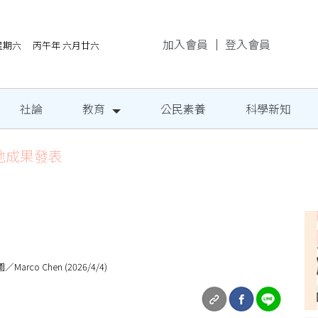
加入會員
｜
登入會員
/8星期六 丙午年 六月廿六
社論
教育
公民素養
科學新知
地成果發表
 Chen (2026/4/4)