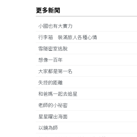
更多新聞
小國也有大實力
行李箱 裝滿旅人各種心情
雪隧密室逃脫
想像一百年
大家都是第一名
失控的距離
和爸媽一起去追星
老師的小祕密
星星躍出海面
以鏡為師