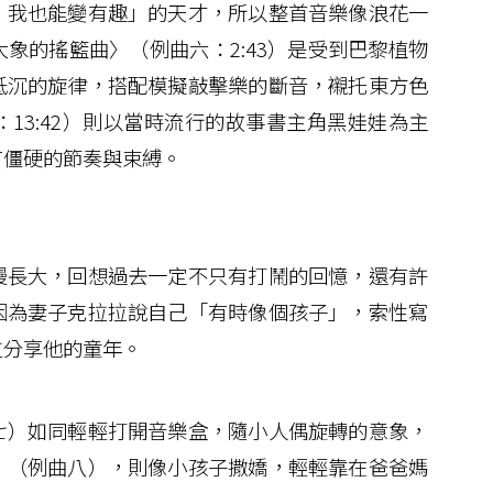
，我也能變有趣」的天才，所以整首音樂像浪花一
象的搖籃曲〉（例曲六：2:43）是受到巴黎植物
低沉的旋律，搭配模擬敲擊樂的斷音，襯托東方色
13:42）則以當時流行的故事書主角黑娃娃為主
有僵硬的節奏與束縛。
長大，回想過去一定不只有打鬧的回憶，還有許
因為妻子克拉拉說自己「有時像個孩子」，索性寫
拉分享他的童年。
）如同輕輕打開音樂盒，隨小人偶旋轉的意象，
〉（例曲八），則像小孩子撒嬌，輕輕靠在爸爸媽