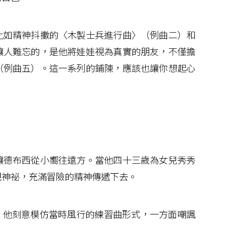
如精神抖擻的〈木製士兵進行曲〉（例曲二）和
讓人難忘的，是他將娃娃視為真實的朋友，不僅擔
（例曲五）。這一系列的鋪陳，應該也讓你想起心
德布西從小嚮往遠方。當他四十三歲為女兒秀秀
把神祕，充滿冒險的精神傳遞下去。
，他刻意模仿當時風行的練習曲形式，一方面嘲諷