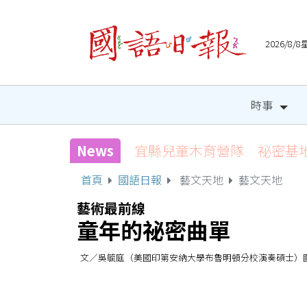
2026/8
時事
News
宜縣兒童木育營隊 祕密基
首頁
國語日報
藝文天地
藝文天地
藝術最前線
童年的祕密曲單
文／吳毓庭（美國印第安納大學布魯明頓分校演奏碩士）圖／Marco