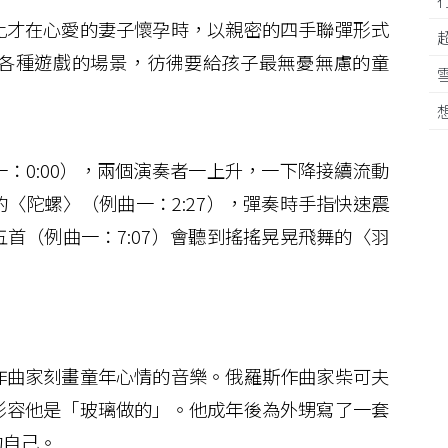
才在心愛的妻子懷孕時，以親密的四手聯彈形式
各種遊戲的場景，彷彿要給孩子最無憂無慮的童
0:00），兩個演奏者一上升，一下降接續流動
〈陀螺〉（例曲一：2:27），彈奏時手指快速震
首（例曲一：7:07）會聽到搖搖晃晃飛舞的〈羽
。
曲家刻畫童年心情的音樂。俄羅斯作曲家柴可夫
形容他是「玻璃做的」。他成年後為外甥寫了一套
的自己。