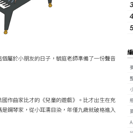
個屬於小朋友的日子，毓庭老師準備了一份聲音
國作曲家比才的《兒童的遊戲》。比才出生在充
媽是鋼琴家，從小耳濡目染，年僅九歲就破格進入