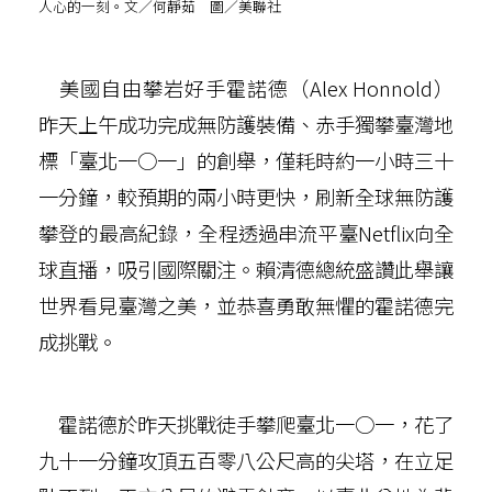
人心的一刻。文／何靜茹 圖／美聯社
美國自由攀岩好手霍諾德（Alex Honnold）
昨天上午成功完成無防護裝備、赤手獨攀臺灣地
標「臺北一○一」的創舉，僅耗時約一小時三十
一分鐘，較預期的兩小時更快，刷新全球無防護
攀登的最高紀錄，全程透過串流平臺Netflix向全
球直播，吸引國際關注。賴清德總統盛讚此舉讓
世界看見臺灣之美，並恭喜勇敢無懼的霍諾德完
成挑戰。
霍諾德於昨天挑戰徒手攀爬臺北一○一，花了
九十一分鐘攻頂五百零八公尺高的尖塔，在立足