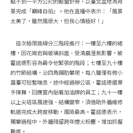
點不到一平方公尺的避雷針旁，以臺北盆地為背
景完成「巔峰自拍」。他在直播中表示：「風景
太美了，雖然風很大，但我心情極好！」
這次極限路線分三階段進行：一樓至六樓的裙
樓，因花崗岩與玻璃斜面、受清晨溼氣影響，被
霍諾德形容為最令他緊張的階段；七樓至九十樓
的竹節結構，沿四角鋼肋攀爬，每八層僅有微小
露臺可短暫喘息，途中經過辦公區，霍諾德還單
手揮舞，回應窗內貼著加油牌的員工；九十一樓
以上尖塔區風速強、結構變窄，須借助外牆維修
軌道完成大跨度移動，風險最高。霍諾德表示，
獨攀過程中，外牆殘留跨年煙火粉塵，增加抓握
難度。