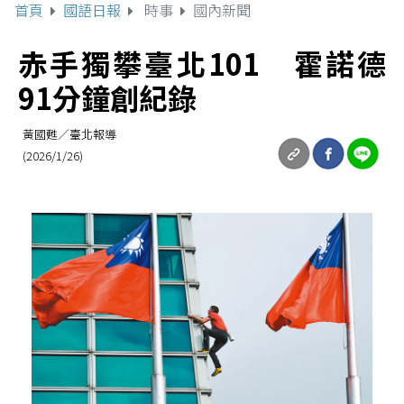
首頁
國語日報
時事
國內新聞
赤手獨攀臺北101 霍諾德
91分鐘創紀錄
黃國甦／臺北報導
(2026/1/26)