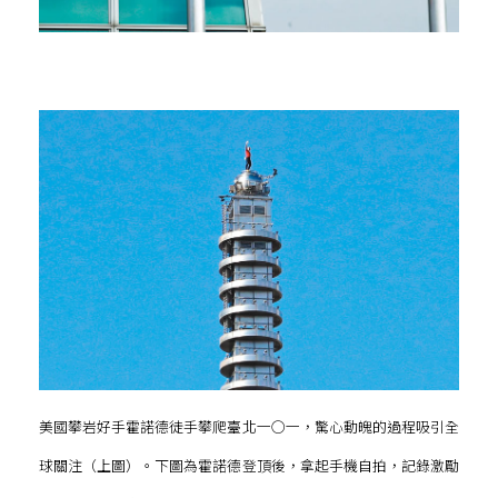
美國攀岩好手霍諾德徒手攀爬臺北一○一，驚心動魄的過程吸引全
球關注（上圖）。下圖為霍諾德登頂後，拿起手機自拍，記錄激勵