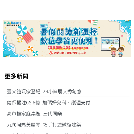
更多新聞
臺文館玩家登場 29小策展人秀創意
健保挹注68.6億 加碼婦兒科、護理支付
高市推家庭桌遊 三代同樂
九旬阿媽黃麗琴 巧手打造微縮建築