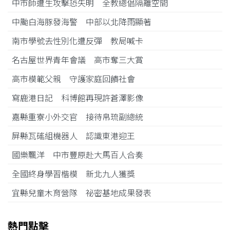
中市師遭生攻擊恐失明 全教總倡隔離空間
中颱白海豚發海警 中部以北降雨顯著
南市學號去性別化遭反彈 教局喊卡
名古屋世界青年會議 高市奪三大賞
高市模範父親 守護家庭回饋社會
寫鹿港日記 科博館再現許蒼澤影像
嘉縣重寮小外交官 接待帛琉副總統
屏縣瓦磘組機器人 認識東港迎王
國樂飄洋 中市豐原赴大馬百人合奏
全國終身學習楷模 新北九人獲獎
宜縣兒童木育營隊 祕密基地成果發表
熱門點擊