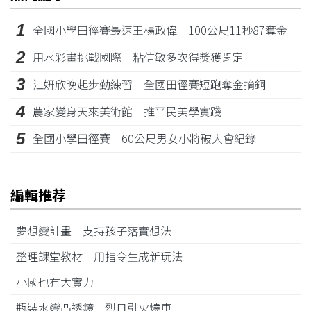
1
全國小學田徑賽最速王楊政偉 100公尺11秒87奪金
2
用水彩畫挑戰國際 粘信敏多次得獎獲肯定
3
江姸欣晚起步勤練習 全國田徑賽短跑奪金摘銅
4
農家變身天來美術館 推平民美學實踐
5
全國小學田徑賽 60公尺男女小將破大會紀錄
編輯推荐
夢想變計畫 支持孩子落實想法
整理課堂教材 用指令生成新玩法
小國也有大實力
瓶裝水變凸透鏡 烈日引火燒車