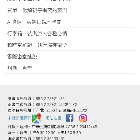
買單 化解親子衝突的竅門
AI陪練 英語口說不卡關
行李箱 裝滿旅人各種心情
超時空解謎 執行湯神密令
雪隧密室逃脫
想像一百年
讀者服務專線：886-2-23921133
圖書門市專線：886-2-23921133轉1108
國語日報社址：台北市100中正區福州街二號
本社交通資訊️
網站地圖
日報、週刊、中學生報訂閱專線：886-2-23412448
週一至週五 上午9:30-12:30 下午1:30-5:30
網路書店專線：886-2-33433168