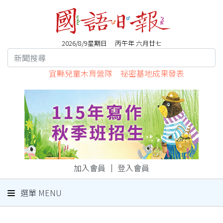
2026/8/9星期日 丙午年 六月廿七
宜縣兒童木育營隊 祕密基地成果發表
加入會員
｜
登入會員
選單 MENU