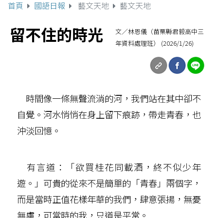
首頁
國語日報
藝文天地
藝文天地
留不住的時光
文／林恩儀（苗栗縣君毅高中三
年資料處理班） (2026/1/26)
時間像一條無聲流淌的河，我們站在其中卻不
自覺。河水悄悄在身上留下痕跡，帶走青春，也
沖淡回憶。
有言道：「欲買桂花同載酒，終不似少年
遊。」可貴的從來不是簡單的「青春」兩個字，
而是當時正值花樣年華的我們，肆意張揚，無憂
無慮，可當時的我，只道是平常。