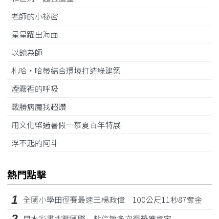
老師的小祕密
星星躍出海面
以鏡為師
札哈‧哈蒂結合環境打造綠建築
煙霧裡的呼吸
戰勝病魔我超讚
用文化幣過暑假─慕夏百年特展
浮不起的阿斗
熱門點擊
1
全國小學田徑賽最速王楊政偉 100公尺11秒87奪金
2
用水彩畫挑戰國際 粘信敏多次得獎獲肯定