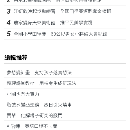
3
江姸欣晚起步勤練習 全國田徑賽短跑奪金摘銅
4
農家變身天來美術館 推平民美學實踐
5
全國小學田徑賽 60公尺男女小將破大會紀錄
編輯推荐
夢想變計畫 支持孩子落實想法
整理課堂教材 用指令生成新玩法
小國也有大實力
瓶裝水變凸透鏡 烈日引火燒車
買單 化解親子衝突的竅門
AI陪練 英語口說不卡關