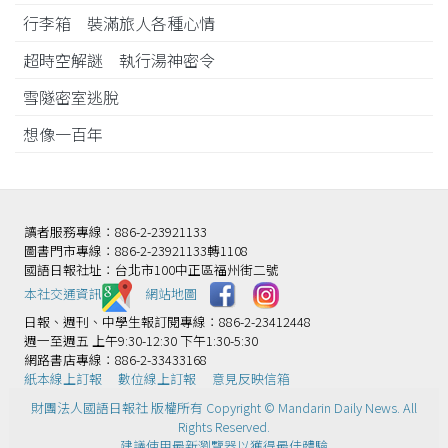
行李箱 裝滿旅人各種心情
超時空解謎 執行湯神密令
雪隧密室逃脫
想像一百年
讀者服務專線：886-2-23921133
圖書門市專線：886-2-23921133轉1108
國語日報社址：台北市100中正區福州街二號
本社交通資訊️
網站地圖
日報、週刊、中學生報訂閱專線：886-2-23412448
週一至週五 上午9:30-12:30 下午1:30-5:30
網路書店專線：886-2-33433168
紙本線上訂報
數位線上訂報
意見反映信箱
財團法人國語日報社 版權所有 Copyright © Mandarin Daily News. All
Rights Reserved.
建議使用最新瀏覽器以獲得最佳體驗