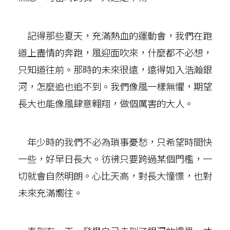
記得那些夏天，充滿熱血的運動會，我們在跑
道上盡情的奔跑，風迎面吹來，什麼都不必想，
只知道往前。那時的未來很遠，遠得如入浩瀚銀
河，怎麼追也追不到。我們像風一樣無懼，期望
長大也能像風肆意翱翔，做個厲害的大人。
年少時的我們不必為瑣事憂愁，只希望時間快
一些，好早日長大。彷彿只要跨過某個門檻，一
切就會自然明朗。心比天高，對長大憧憬，也對
未來充滿嚮往。