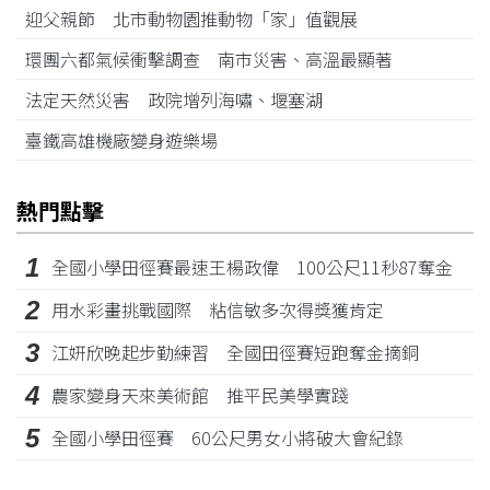
迎父親節 北市動物園推動物「家」值觀展
環團六都氣候衝擊調查 南市災害、高溫最顯著
法定天然災害 政院增列海嘯、堰塞湖
臺鐵高雄機廠變身遊樂場
熱門點擊
1
全國小學田徑賽最速王楊政偉 100公尺11秒87奪金
2
用水彩畫挑戰國際 粘信敏多次得獎獲肯定
3
江姸欣晚起步勤練習 全國田徑賽短跑奪金摘銅
4
農家變身天來美術館 推平民美學實踐
5
全國小學田徑賽 60公尺男女小將破大會紀錄