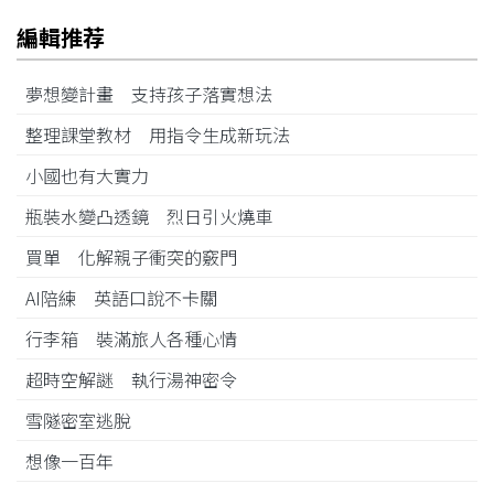
編輯推荐
夢想變計畫 支持孩子落實想法
整理課堂教材 用指令生成新玩法
小國也有大實力
瓶裝水變凸透鏡 烈日引火燒車
買單 化解親子衝突的竅門
AI陪練 英語口說不卡關
行李箱 裝滿旅人各種心情
超時空解謎 執行湯神密令
雪隧密室逃脫
想像一百年