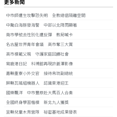
更多新聞
中市師遭生攻擊恐失明 全教總倡隔離空間
中颱白海豚發海警 中部以北降雨顯著
南市學號去性別化遭反彈 教局喊卡
名古屋世界青年會議 高市奪三大賞
高市模範父親 守護家庭回饋社會
寫鹿港日記 科博館再現許蒼澤影像
嘉縣重寮小外交官 接待帛琉副總統
屏縣瓦磘組機器人 認識東港迎王
國樂飄洋 中市豐原赴大馬百人合奏
全國終身學習楷模 新北九人獲獎
宜縣兒童木育營隊 祕密基地成果發表