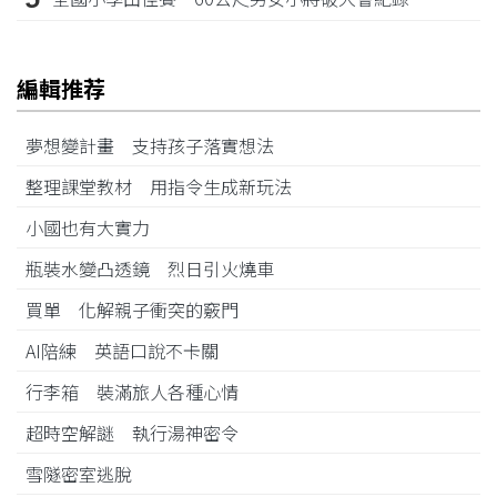
編輯推荐
夢想變計畫 支持孩子落實想法
整理課堂教材 用指令生成新玩法
小國也有大實力
瓶裝水變凸透鏡 烈日引火燒車
買單 化解親子衝突的竅門
AI陪練 英語口說不卡關
行李箱 裝滿旅人各種心情
超時空解謎 執行湯神密令
雪隧密室逃脫