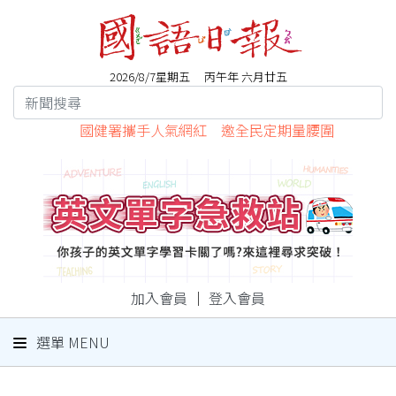
2026/8/7星期五 丙午年 六月廿五
國健署攜手人氣網紅 邀全民定期量腰圍
加入會員
｜
登入會員
選單 MENU