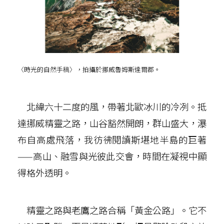
〈時光的自然手稿〉，拍攝於挪威魯姆斯達爾郡。
北緯六十二度的風，帶著北歐冰川的冷冽。抵
達挪威精靈之路，山谷豁然開朗，群山盛大，瀑
布自高處飛落，我彷彿閱讀斯堪地半島的巨著
——高山、融雪與光彼此交會，時間在凝視中顯
得格外透明。
精靈之路與老鷹之路合稱「黃金公路」。它不