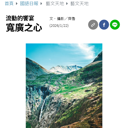
首頁
國語日報
藝文天地
藝文天地
流動的饗宴
文．攝影／齊魯
寬廣之心
(2026/1/22)