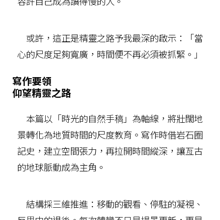
容許自己成為讀得慢的人。
或許，這正是精靈之路予我最深的啟示：「當
心的尺度足夠寬廣，時間便不再必須被抓緊。」
寫作要領
仰望精靈之路
本篇以「時光的自然手稿」為軸線，將壯闊地
景轉化為地質時間的尺度教育。寫作時借岩石圈
記史，建立空間張力，再拉開時間縱深，讓亙古
的地球脈動成為主角。
結構採三維推進：移動的觀看、停駐的凝視、
反思中的退後。每次轉彎不只是場景更新，更是