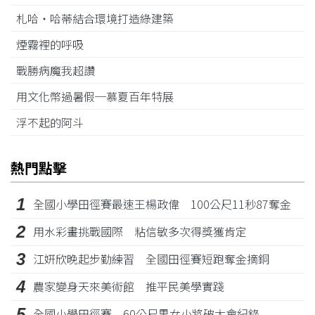
札哈‧哈蒂結合環境打造綠建築
煙霧裡的呼吸
戰勝病魔我超讚
用文化幣過暑假─慕夏百年特展
浮不起的阿斗
熱門點擊
1
全國小學田徑賽最速王楊政偉 100公尺11秒87奪金
2
用水彩畫挑戰國際 粘信敏多次得獎獲肯定
3
江姸欣晚起步勤練習 全國田徑賽短跑奪金摘銅
4
農家變身天來美術館 推平民美學實踐
5
全國小學田徑賽 60公尺男女小將破大會紀錄