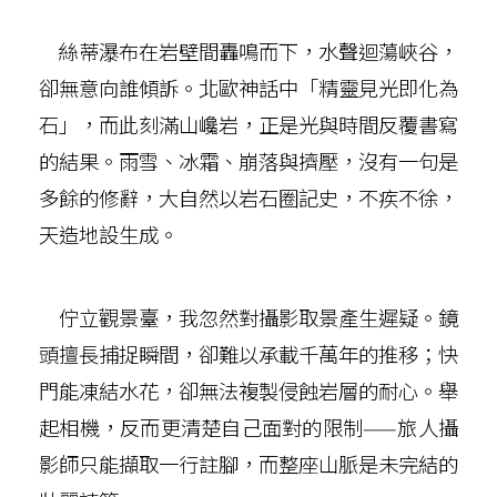
絲蒂瀑布在岩壁間轟鳴而下，水聲迴蕩峽谷，
卻無意向誰傾訴。北歐神話中「精靈見光即化為
石」，而此刻滿山巉岩，正是光與時間反覆書寫
的結果。雨雪、冰霜、崩落與擠壓，沒有一句是
多餘的修辭，大自然以岩石圈記史，不疾不徐，
天造地設生成。
佇立觀景臺，我忽然對攝影取景產生遲疑。鏡
頭擅長捕捉瞬間，卻難以承載千萬年的推移；快
門能凍結水花，卻無法複製侵蝕岩層的耐心。舉
起相機，反而更清楚自己面對的限制——旅人攝
影師只能擷取一行註腳，而整座山脈是未完結的