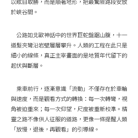
以眩目取勝，而是順著地形，把最驚險路段安放
於峽谷間。
公路如北歐神話中的世界巨蛇盤踞山腹，十一
道髮夾彎沿岩壁層層攀升。人類的工程在此只是
細小的線條，真正主宰畫面的是地質年代留下的
起伏與斷層。
乘車前行，逐漸意識「流動」不僅存在於車輪
與速度，而是觀看方式的轉換：每一次轉彎，視
角被迫重來；每一次仰望，尺度被重新校準。精
靈之路不像供人征服的道路，更像一條提醒人類
「放慢，退後，再觀看」的引導線。