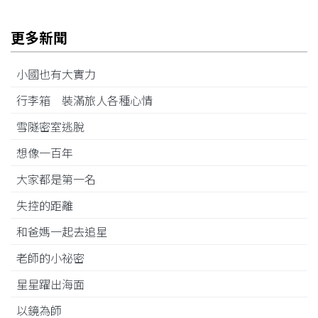
更多新聞
小國也有大實力
行李箱 裝滿旅人各種心情
雪隧密室逃脫
想像一百年
大家都是第一名
失控的距離
和爸媽一起去追星
老師的小祕密
星星躍出海面
以鏡為師