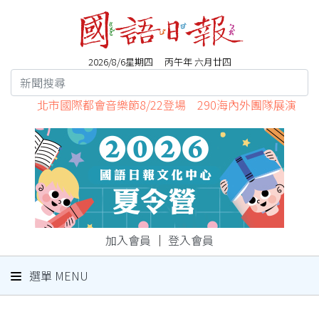
2026/8/6星期四 丙午年 六月廿四
北市國際都會音樂節8/22登場 290海內外團隊展演
加入會員
｜
登入會員
選單 MENU