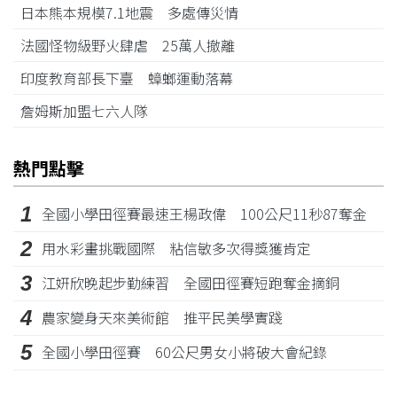
日本熊本規模7.1地震 多處傳災情
法國怪物級野火肆虐 25萬人撤離
印度教育部長下臺 蟑螂運動落幕
詹姆斯加盟七六人隊
熱門點擊
1
全國小學田徑賽最速王楊政偉 100公尺11秒87奪金
2
用水彩畫挑戰國際 粘信敏多次得獎獲肯定
3
江姸欣晚起步勤練習 全國田徑賽短跑奪金摘銅
4
農家變身天來美術館 推平民美學實踐
5
全國小學田徑賽 60公尺男女小將破大會紀錄