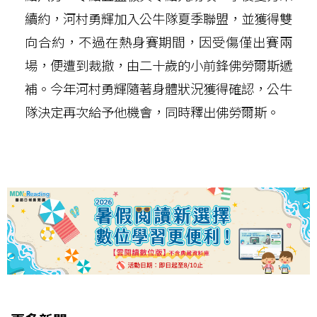
續約，河村勇輝加入公牛隊夏季聯盟，並獲得雙
向合約，不過在熱身賽期間，因受傷僅出賽兩
場，便遭到裁撤，由二十歲的小前鋒佛勞爾斯遞
補。今年河村勇輝隨著身體狀況獲得確認，公牛
隊決定再次給予他機會，同時釋出佛勞爾斯。