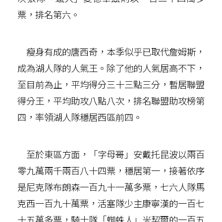
票，排名第六。
瘦身有成的唐西奇，本季似乎已取代詹姆斯，
成為湖人隊的人氣王。除了他的人氣居高不下，
至目前為止，平均得分三十三點三分，暫居聯盟
得分王，平均助攻八點八次，排名聯盟助攻榜第
四，率領湖人隊穩居西區前四。
至於東區方面，「字母哥」安戴托昆波以兩百
零九萬兩千兩百八十四票，穩居第一，接著依序
是尼克隊布朗森一百九十一萬多票，七六人隊馬
克西一百九十萬票，活塞隊少主康寧漢的一百七
十五萬多票，騎士隊「蜘蛛人」米契爾的一百五