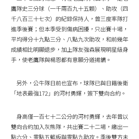
鷹隊史三分球（一千兩百九十五顆）、助攻（四
千八百三十七次）的紀錄保持人，曾三度率隊打
進季後賽；但本季受到傷病困擾，只出賽十場，
平均得分十九點三分、八點九次助攻，和前幾年
成績相比明顯退步，加上隊友強森展現明星級身
手，使老鷹隊與楊恩都有意願分道揚鑣。
另外，公牛隊日前也宣布，球隊已與日籍後衛
「地表最強172」的河村勇輝，簽下雙向合約。
身高僅一百七十二公分的河村勇輝，去年曾以
雙向合約加入灰熊隊，共出賽二十二場，繳出一
點六分、零點五籃板與零點九助攻。季後雙方未