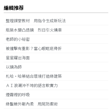
編輯推荐
整理課堂教材 用指令生成新玩法
瓶裝水變凸透鏡 烈日引火燒車
老師的小祕密
被撞擊有重影？當心眼眶底骨折
星星躍出海面
以鏡為師
札哈‧哈蒂結合環境打造綠建築
ＡＩ浪潮沖不垮的語言軟實力
煙霧裡的呼吸
綠鬣蜥外剛內柔 甩尾防禦術