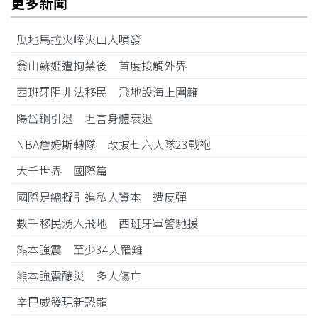
更多新聞
瓜地馬拉火峰火山大噴發
翁山蘇姬遭拘禁後 首度接觸外界
西班牙阻非法移民 飛地設海上圍籬
陽岱鋼引退 坦言身體衰退
NBA詹姆斯轉隊 改披七六人隊23戰袍
大千世界 國際篇
國際足總擬引進私人資本 遭反彈
數千移民湧入飛地 西班牙軍警馳援
熊本強震 至少34人罹難
熊本強震釀災 多人傷亡
辛巴威發現新恐龍