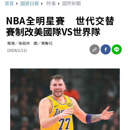
首頁
國語日報
時事
國際新聞
NBA全明星賽 世代交替
賽制改美國隊VS世界隊
報導／吳啟綜 圖／美聯社
(2026/1/11)