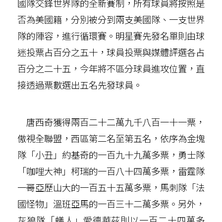
國隊交鋒世界隊的全新賽制，所有球員將按照是
否為美國籍，分別被分到兩支美國隊、一支世界
隊的陣容，進行循環賽。明星賽先發名單則由球
迷投票占百分之五十，球員投票與媒體評選各占
百分之二十五，今年將不區分球員進攻位置，直
接透過票數選出五名先發球員。
唐西奇獲得兩百二十二萬九千八百一十一票，
傲視全聯盟，西區第二名至第五名，依序為金塊
隊「小丑」約基奇的一百九十九萬多票，勇士隊
「咖哩大神」柯瑞的一百八十四萬多票，雷霆隊
一哥亞歷山大的一百五十五萬多票，馬刺隊「法
國怪物」溫班亞馬的一百三十二萬多票。另外，
灰狼隊「蟻人」愛德華茲則以一百二十四萬多