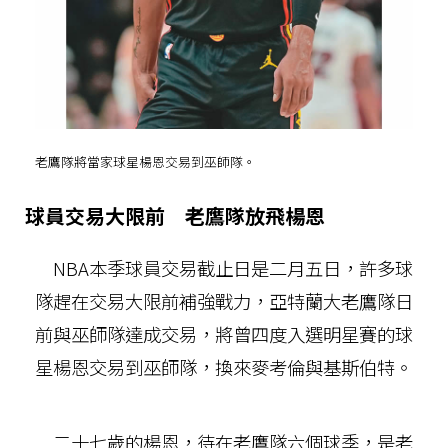
老鷹隊將當家球星楊恩交易到巫師隊。
球員交易大限前 老鷹隊放飛楊恩
NBA本季球員交易截止日是二月五日，許多球
隊趕在交易大限前補強戰力，亞特蘭大老鷹隊日
前與巫師隊達成交易，將曾四度入選明星賽的球
星楊恩交易到巫師隊，換來麥考倫與基斯伯特。
二十七歲的楊恩，待在老鷹隊六個球季，是老