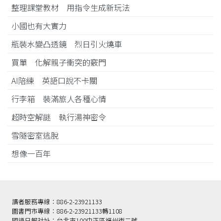
整理課堂教材 用指令生成新玩法
小國也有大實力
瓶裝水變凸透鏡 烈日引火燒車
買單 化解親子衝突的竅門
AI陪練 英語口說不卡關
行李箱 裝滿旅人各種心情
超時空解謎 執行湯神密令
雪隧密室逃脫
想像一百年
讀者服務專線：886-2-23921133
圖書門市專線：886-2-23921133轉1108
國語日報社址：台北市100中正區福州街二號