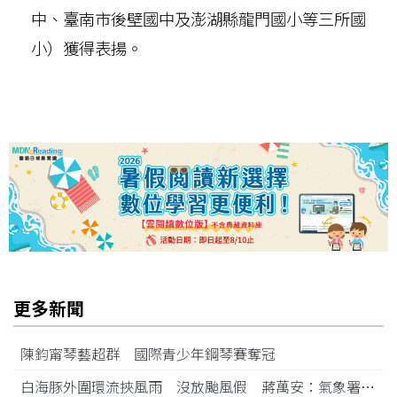
中、臺南市後壁國中及澎湖縣龍門國小等三所國
小）獲得表揚。
更多新聞
陳鈞甯琴藝超群 國際青少年鋼琴賽奪冠
白海豚外圍環流挾風雨 沒放颱風假 蔣萬安：氣象署沒發陸警