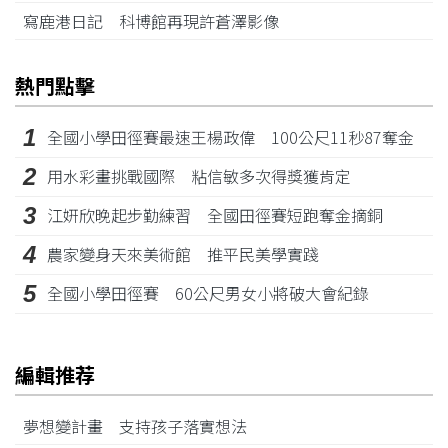
寫鹿港日記 科博館再現許蒼澤影像
熱門點擊
1
全國小學田徑賽最速王楊政偉 100公尺11秒87奪金
2
用水彩畫挑戰國際 粘信敏多次得獎獲肯定
3
江姸欣晚起步勤練習 全國田徑賽短跑奪金摘銅
4
農家變身天來美術館 推平民美學實踐
5
全國小學田徑賽 60公尺男女小將破大會紀錄
編輯推荐
夢想變計畫 支持孩子落實想法