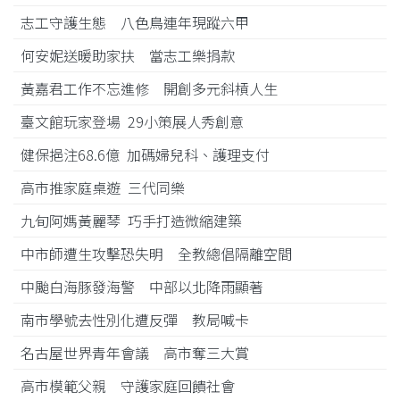
志工守護生態 八色鳥連年現蹤六甲
何安妮送暖助家扶 當志工樂捐款
黃嘉君工作不忘進修 開創多元斜槓人生
臺文館玩家登場 29小策展人秀創意
健保挹注68.6億 加碼婦兒科、護理支付
高市推家庭桌遊 三代同樂
九旬阿媽黃麗琴 巧手打造微縮建築
中市師遭生攻擊恐失明 全教總倡隔離空間
中颱白海豚發海警 中部以北降雨顯著
南市學號去性別化遭反彈 教局喊卡
名古屋世界青年會議 高市奪三大賞
高市模範父親 守護家庭回饋社會