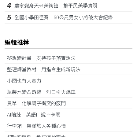
4
農家變身天來美術館 推平民美學實踐
5
全國小學田徑賽 60公尺男女小將破大會紀錄
編輯推荐
夢想變計畫 支持孩子落實想法
整理課堂教材 用指令生成新玩法
小國也有大實力
瓶裝水變凸透鏡 烈日引火燒車
買單 化解親子衝突的竅門
AI陪練 英語口說不卡關
行李箱 裝滿旅人各種心情
超時空解謎 執行湯神密令