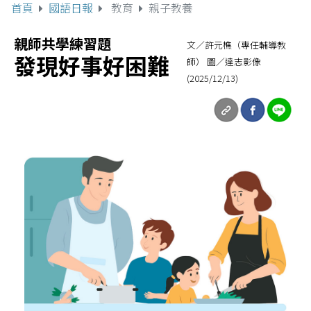
首頁
國語日報
教育
親子教養
親師共學練習題
文／許元樵（專任輔導教
發現好事好困難
師） 圖／達志影像
(2025/12/13)