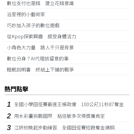
數位支付也是錢 建立花錢意識
浴室裡的小藝術家
巧妙加入孩子的數位遊戲
從Kpop探索興趣 感受身體活力
小角色大力量 路人不只是背景
數位分身？AI代理該留意的事
睡眠說明書 終結上下鋪的戰爭
熱門點擊
1
全國小學田徑賽最速王楊政偉 100公尺11秒87奪金
2
用水彩畫挑戰國際 粘信敏多次得獎獲肯定
3
江姸欣晚起步勤練習 全國田徑賽短跑奪金摘銅