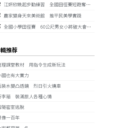
3
江姸欣晚起步勤練習 全國田徑賽短跑奪金摘銅
4
農家變身天來美術館 推平民美學實踐
5
全國小學田徑賽 60公尺男女小將破大會紀錄
編輯推荐
整理課堂教材 用指令生成新玩法
小國也有大實力
瓶裝水變凸透鏡 烈日引火燒車
行李箱 裝滿旅人各種心情
雪隧密室逃脫
想像一百年