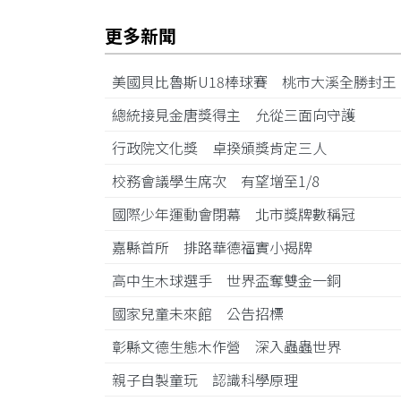
更多新聞
美國貝比魯斯U18棒球賽 桃市大溪全勝封
總統接見金唐獎得主 允從三面向守護
行政院文化獎 卓揆頒獎肯定三人
校務會議學生席次 有望增至1/8
國際少年運動會閉幕 北市獎牌數稱冠
嘉縣首所 排路華德福實小揭牌
高中生木球選手 世界盃奪雙金一銅
國家兒童未來館 公告招標
彰縣文德生態木作營 深入蟲蟲世界
親子自製童玩 認識科學原理