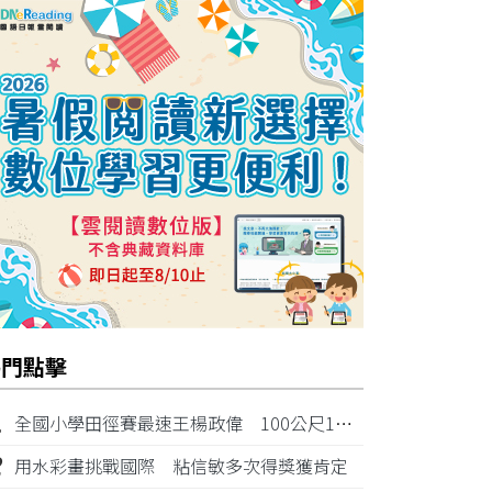
熱門點擊
1
全國小學田徑賽最速王楊政偉 100公尺11秒87奪金
2
用水彩畫挑戰國際 粘信敏多次得獎獲肯定