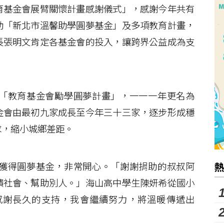
基金會展臂關懷計畫感謝儀式」，感謝今年共有
助「新北市溫馨助學圓夢基金」及多項教育計畫，
長張明文肯定各基金會的投入，讓跨界公益成為支
「教育基金會勵學圓夢計畫」，一一一年更名為
金會由最初九家成長至今年三十三家，逐步形成穩
求，縮小城鄉差距。
獲得圓夢基金，非常開心。「謝謝捐助的叔叔阿
饋社會、幫助別人。」海山高中學生陳妍希從國小
感謝長久的支持，我會繼續努力，將溫暖傳遞出