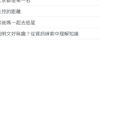
大家都是第一名
失控的距離
和爸媽一起去追星
說明文好無趣？從資訊線索中理解知識