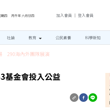
加入會員
｜
登入會員
/6星期四 丙午年 六月廿四
社論
教育
公民素養
科學新知
場 290海內外團隊展演
33基金會投入公益