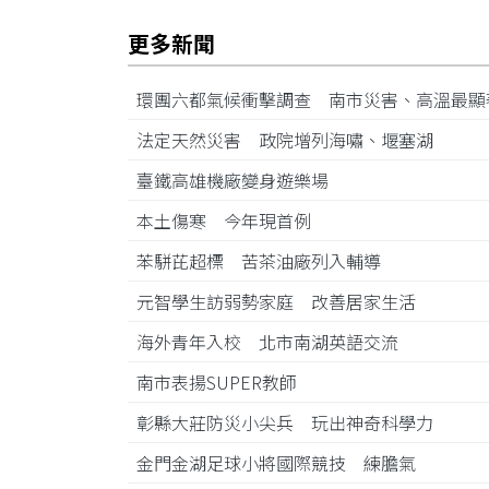
更多新聞
環團六都氣候衝擊調查 南市災害、高溫最
法定天然災害 政院增列海嘯、堰塞湖
臺鐵高雄機廠變身遊樂場
本土傷寒 今年現首例
苯駢芘超標 苦茶油廠列入輔導
元智學生訪弱勢家庭 改善居家生活
海外青年入校 北市南湖英語交流
南市表揚SUPER教師
彰縣大莊防災小尖兵 玩出神奇科學力
金門金湖足球小將國際競技 練膽氣