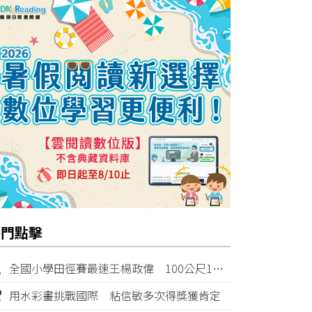
熱門點擊
1
全國小學田徑賽最速王楊政偉 100公尺11秒87奪金
2
用水彩畫挑戰國際 粘信敏多次得獎獲肯定