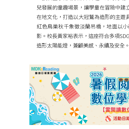
兒發展的童趣場景，讓學童在冒險中建
在地文化，打造以大冠鷲為造形的主遊
紅色鳥巢秋千象徵淡蘭吊橋，地面以小
影。校長黃家裕表示，這座符合多項SD
造形太陽能燈，兼顧美感、永續及安全