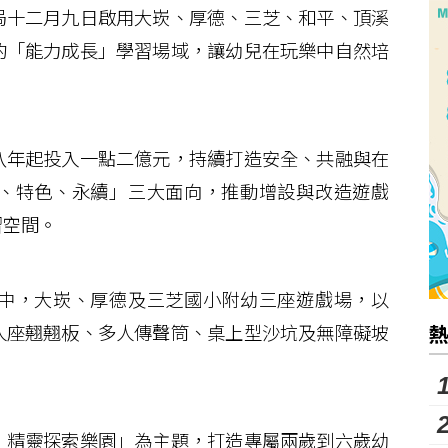
十二月九日啟用大崁、厚德、三芝、和平、頂溪
的「能力成長」學習場域，讓幼兒在玩樂中自然培
年起投入一點二億元，持續打造安全、共融與在
、特色、永續」三大面向，推動增設與改造遊戲
習空間。
中，大崁、厚德及三芝國小附幼三座遊戲場，以
人座翹翹板、多人傳聲筒、桌上型沙坑及無障礙坡
精靈探索樂園」為主題，打造專屬兩歲到六歲幼