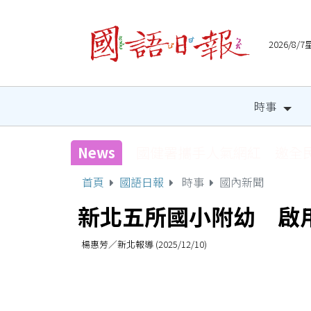
2026/8
時事
News
國健署攜手人氣網紅 邀全
首頁
國語日報
時事
國內新聞
新北五所國小附幼 啟
楊惠芳／新北報導 (2025/12/10)