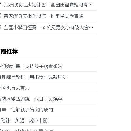
3
江姸欣晚起步勤練習 全國田徑賽短跑奪金摘銅
4
農家變身天來美術館 推平民美學實踐
5
全國小學田徑賽 60公尺男女小將破大會紀錄
編輯推荐
夢想變計畫 支持孩子落實想法
整理課堂教材 用指令生成新玩法
小國也有大實力
瓶裝水變凸透鏡 烈日引火燒車
買單 化解親子衝突的竅門
AI陪練 英語口說不卡關