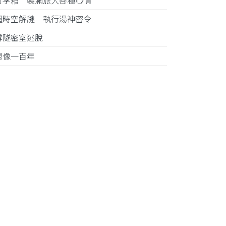
行李箱 裝滿旅人各種心情
超時空解謎 執行湯神密令
雪隧密室逃脫
想像一百年