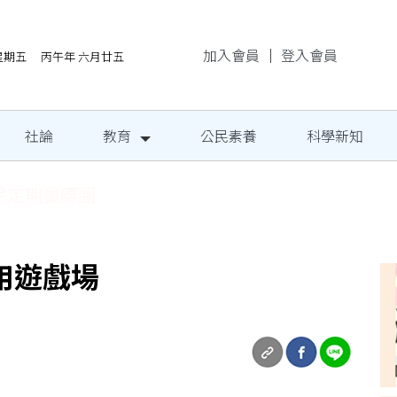
加入會員
｜
登入會員
/7星期五 丙午年 六月廿五
社論
教育
公民素養
科學新知
民定期量腰圍
用遊戲場