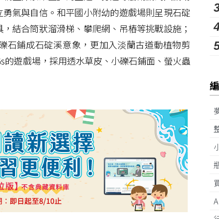
立勇氣與自信。和平國小附幼的遊戲場則呈現石碇
具，結合筒狀溜滑梯、攀爬網、吊樁等挑戰設施；
礫石鋪成石碇溪意象，更加入淡蘭古道動植物剪
Gs的遊戲場，採用透水草皮、小礫石鋪面、螢火蟲
。