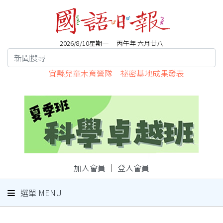
2026/8/10星期一 丙午年 六月廿八
宜縣兒童木育營隊 祕密基地成果發表
加入會員
｜
登入會員
選單 MENU