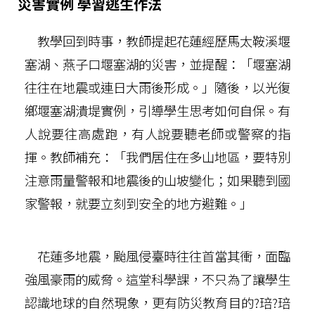
災害實例 學習逃生作法
教學回到時事，教師提起花蓮經歷馬太鞍溪堰
塞湖、燕子口堰塞湖的災害，並提醒：「堰塞湖
往往在地震或連日大雨後形成。」隨後，以光復
鄉堰塞湖潰堤實例，引導學生思考如何自保。有
人說要往高處跑，有人說要聽老師或警察的指
揮。教師補充：「我們居住在多山地區，要特別
注意雨量警報和地震後的山坡變化；如果聽到國
家警報，就要立刻到安全的地方避難。」
花蓮多地震，颱風侵臺時往往首當其衝，面臨
強風豪雨的威脅。這堂科學課，不只為了讓學生
認識地球的自然現象，更有防災教育目的?琣?琣