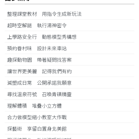
整理課堂教材 用指令生成新玩法
超時空解謎 執行湯神密令
上學路安全行 動態模型秀構想
預約眷村味 設計未來車站
趣探動物園 帶著疑問找答案
讓世界更美麗 記得我們有約
減塑成日常 公開承諾我願意
尋找溫泉符號 召喚青磺精靈
理解體積 堆疊小立方體
合力做模型縮小教室大作戰
探藝術 享留白置身北美館