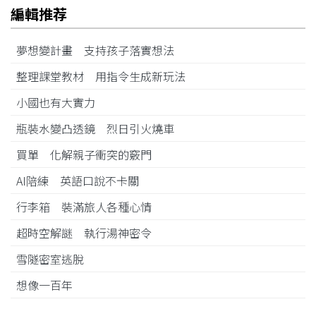
編輯推荐
夢想變計畫 支持孩子落實想法
整理課堂教材 用指令生成新玩法
小國也有大實力
瓶裝水變凸透鏡 烈日引火燒車
買單 化解親子衝突的竅門
AI陪練 英語口說不卡關
行李箱 裝滿旅人各種心情
超時空解謎 執行湯神密令
雪隧密室逃脫
想像一百年