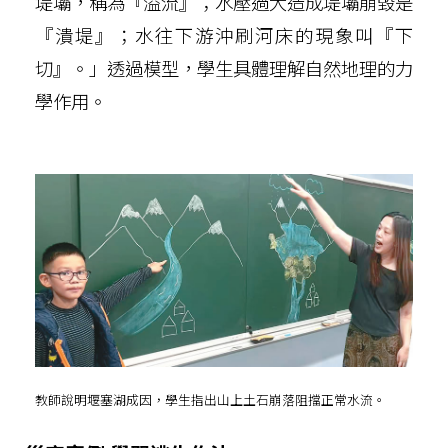
堤壩，稱為『溢流』；水壓過大造成堤壩崩毀是
『潰堤』；水往下游沖刷河床的現象叫『下
切』。」透過模型，學生具體理解自然地理的力
學作用。
教師說明堰塞湖成因，學生指出山上土石崩落阻擋正常水流。