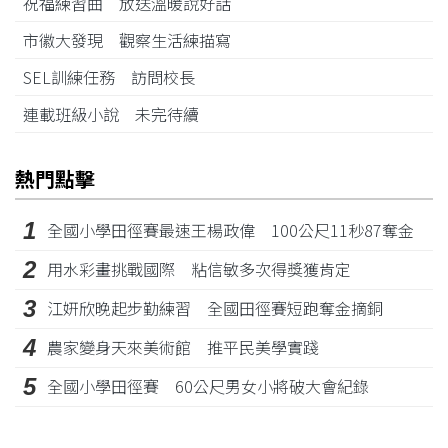
祝福練習曲 放送溫暖說好話
市徽大發現 觀察生活練描寫
SEL訓練任務 訪問校長
連載班級小說 未完待續
熱門點擊
1
全國小學田徑賽最速王楊政偉 100公尺11秒87奪金
2
用水彩畫挑戰國際 粘信敏多次得獎獲肯定
3
江姸欣晚起步勤練習 全國田徑賽短跑奪金摘銅
4
農家變身天來美術館 推平民美學實踐
5
全國小學田徑賽 60公尺男女小將破大會紀錄