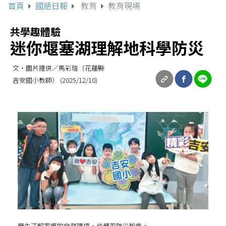
首頁
國語日報
教育
教育現場
共學趣體驗
迷你堰塞湖理解地科學防災
文‧圖片提供／馬彩瑄（花蓮縣
吉安國小教師） (2025/12/10)
學生了解家鄉的自然環境，也學習防災知能。