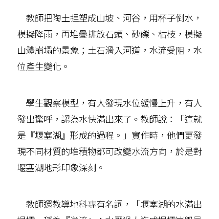
教師把陶土捏塑成山坡、河谷，用杯子倒水，
模擬降雨，再堆疊排放石頭、砂礫、枯枝，模擬
山體崩塌的景象；土石滑入河道，水流受阻，水
位產生變化。
學生觀察模型，有人發現水位緩慢上升，有人
發出驚呼，認為水快滿出來了。教師說：「這就
是『堰塞湖』形成的過程。」實作時，他們更發
現不同材質的堆積物都可改變水流方向，於是對
堰塞湖地形印象深刻。
教師還教導地科專有名詞，「堰塞湖的水滿出