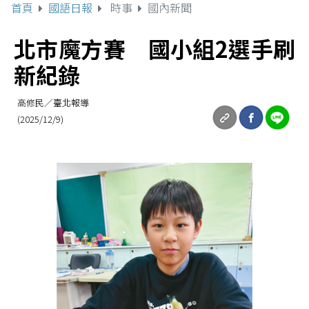
首頁
國語日報
時事
國內新聞
北市魔方賽 國小組2選手刷
新紀錄
高修民／臺北報導
(2025/12/9)