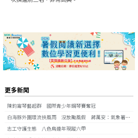
更多新聞
陳鈞甯琴藝超群 國際青少年鋼琴賽奪冠
白海豚外圍環流挾風雨 沒放颱風假 蔣萬安：氣象署沒發陸警
志工守護生態 八色鳥連年現蹤六甲