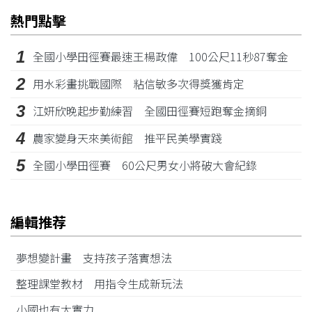
熱門點擊
1
全國小學田徑賽最速王楊政偉 100公尺11秒87奪金
2
用水彩畫挑戰國際 粘信敏多次得獎獲肯定
3
江姸欣晚起步勤練習 全國田徑賽短跑奪金摘銅
4
農家變身天來美術館 推平民美學實踐
5
全國小學田徑賽 60公尺男女小將破大會紀錄
編輯推荐
夢想變計畫 支持孩子落實想法
整理課堂教材 用指令生成新玩法
小國也有大實力