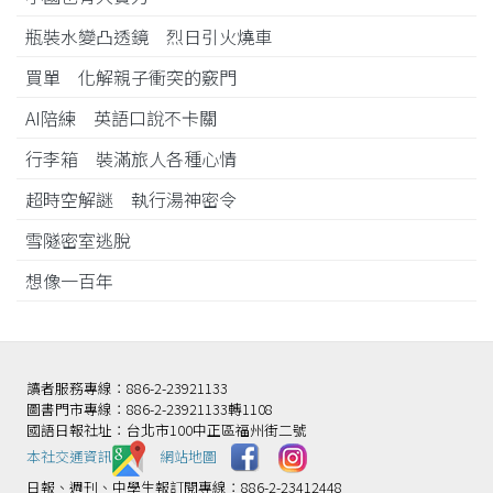
瓶裝水變凸透鏡 烈日引火燒車
買單 化解親子衝突的竅門
AI陪練 英語口說不卡關
行李箱 裝滿旅人各種心情
超時空解謎 執行湯神密令
雪隧密室逃脫
想像一百年
讀者服務專線：886-2-23921133
圖書門市專線：886-2-23921133轉1108
國語日報社址：台北市100中正區福州街二號
本社交通資訊️
網站地圖
日報、週刊、中學生報訂閱專線：886-2-23412448