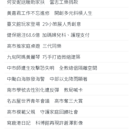
何安妮送暖助家扶 當志工樂捐款
黃嘉君工作不忘進修 開創多元斜槓人生
臺文館玩家登場 29小策展人秀創意
健保挹注68.6億 加碼婦兒科、護理支付
高市推家庭桌遊 三代同樂
九旬阿媽黃麗琴 巧手打造微縮建築
中市師遭生攻擊恐失明 全教總倡隔離空間
中颱白海豚發海警 中部以北降雨顯著
南市學號去性別化遭反彈 教局喊卡
名古屋世界青年會議 高市奪三大賞
高市模範父親 守護家庭回饋社會
寫鹿港日記 科博館再現許蒼澤影像