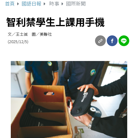
首頁
國語日報
時事
國際新聞
智利禁學生上課用手機
文／王士誠 圖／美聯社
(2025/12/5)