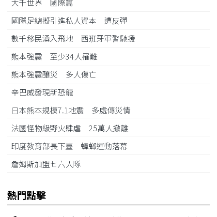
大千世界 國際篇
國際足總擬引進私人資本 遭反彈
數千移民湧入飛地 西班牙軍警馳援
熊本強震 至少34人罹難
熊本強震釀災 多人傷亡
辛巴威發現新恐龍
日本熊本規模7.1地震 多處傳災情
法國怪物級野火肆虐 25萬人撤離
印度教育部長下臺 蟑螂運動落幕
詹姆斯加盟七六人隊
熱門點擊