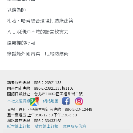
以鏡為師
札哈‧哈蒂結合環境打造綠建築
ＡＩ浪潮沖不垮的語言軟實力
煙霧裡的呼吸
綠鬣蜥外剛內柔 甩尾防禦術
讀者服務專線：886-2-23921133
圖書門市專線：886-2-23921133轉1108
國語日報社址：台北市100中正區福州街二號
本社交通資訊️
網站地圖
日報、週刊、中學生報訂閱專線：886-2-23412448
週一至週五 上午9:30-12:30 下午1:30-5:30
網路書店專線：886-2-33433168
紙本線上訂報
數位線上訂報
意見反映信箱