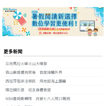
更多新聞
瓜地馬拉火峰火山大噴發
翁山蘇姬遭拘禁後 首度接觸外界
西班牙阻非法移民 飛地設海上圍籬
陽岱鋼引退 坦言身體衰退
NBA詹姆斯轉隊 改披七六人隊23戰袍