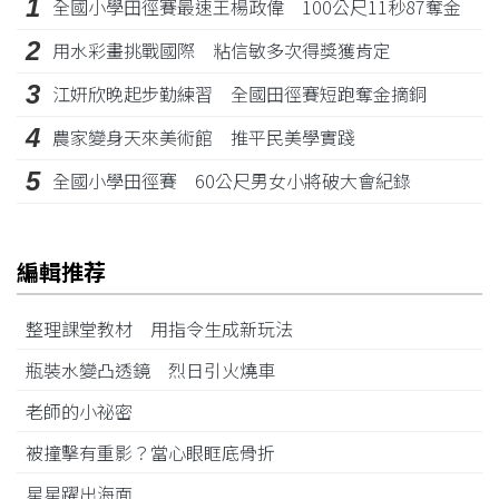
1
全國小學田徑賽最速王楊政偉 100公尺11秒87奪金
2
用水彩畫挑戰國際 粘信敏多次得獎獲肯定
3
江姸欣晚起步勤練習 全國田徑賽短跑奪金摘銅
4
農家變身天來美術館 推平民美學實踐
5
全國小學田徑賽 60公尺男女小將破大會紀錄
編輯推荐
整理課堂教材 用指令生成新玩法
瓶裝水變凸透鏡 烈日引火燒車
老師的小祕密
被撞擊有重影？當心眼眶底骨折
星星躍出海面