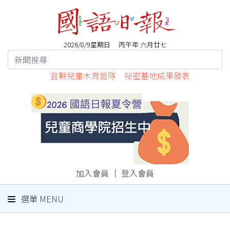
2026/8/9星期日 丙午年 六月廿七
宜縣兒童木育營隊 祕密基地成果發表
加入會員
｜
登入會員
選單 MENU