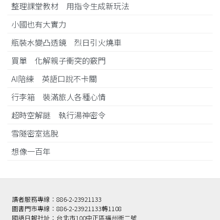
整理課堂教材 用指令生成新玩法
小國也有大實力
瓶裝水變凸透鏡 烈日引火燒車
買單 化解親子衝突的竅門
AI陪練 英語口說不卡關
行李箱 裝滿旅人各種心情
超時空解謎 執行湯神密令
雪隧密室逃脫
想像一百年
讀者服務專線：886-2-23921133
圖書門市專線：886-2-23921133轉1108
國語日報社址：台北市100中正區福州街二號