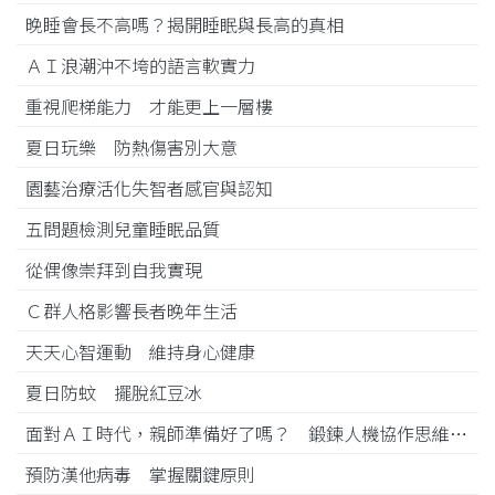
晚睡會長不高嗎？揭開睡眠與長高的真相
ＡＩ浪潮沖不垮的語言軟實力
重視爬梯能力 才能更上一層樓
夏日玩樂 防熱傷害別大意
園藝治療活化失智者感官與認知
五問題檢測兒童睡眠品質
從偶像崇拜到自我實現
Ｃ群人格影響長者晚年生活
天天心智運動 維持身心健康
夏日防蚊 擺脫紅豆冰
面對ＡＩ時代，親師準備好了嗎？ 鍛鍊人機協作思維 穩健航向未來
預防漢他病毒 掌握關鍵原則