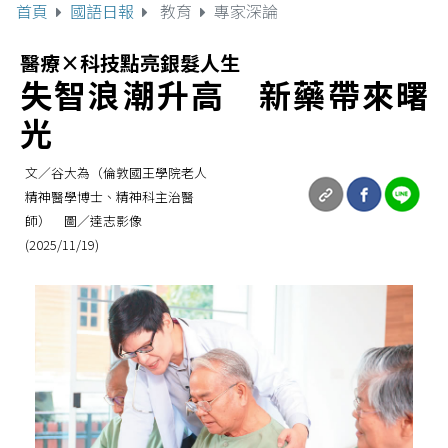
首頁
國語日報
教育
專家深論
醫療×科技點亮銀髮人生
失智浪潮升高 新藥帶來曙
光
文／谷大為（倫敦國王學院老人
精神醫學博士、精神科主治醫
師） 圖／達志影像
(2025/11/19)