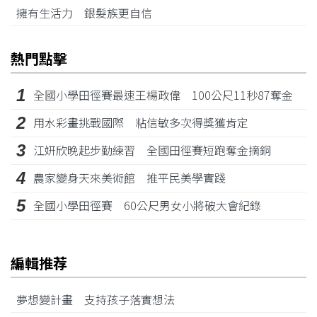
擁有生活力 銀髮族更自信
熱門點擊
1
全國小學田徑賽最速王楊政偉 100公尺11秒87奪金
2
用水彩畫挑戰國際 粘信敏多次得獎獲肯定
3
江姸欣晚起步勤練習 全國田徑賽短跑奪金摘銅
4
農家變身天來美術館 推平民美學實踐
5
全國小學田徑賽 60公尺男女小將破大會紀錄
編輯推荐
夢想變計畫 支持孩子落實想法