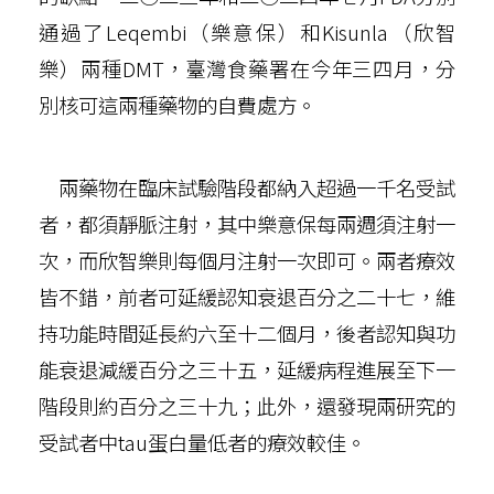
通過了Leqembi（樂意保）和Kisunla（欣智
樂）兩種DMT，臺灣食藥署在今年三四月，分
別核可這兩種藥物的自費處方。
兩藥物在臨床試驗階段都納入超過一千名受試
者，都須靜脈注射，其中樂意保每兩週須注射一
次，而欣智樂則每個月注射一次即可。兩者療效
皆不錯，前者可延緩認知衰退百分之二十七，維
持功能時間延長約六至十二個月，後者認知與功
能衰退減緩百分之三十五，延緩病程進展至下一
階段則約百分之三十九；此外，還發現兩研究的
受試者中tau蛋白量低者的療效較佳。