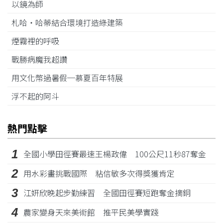
以鏡為師
札哈‧哈蒂結合環境打造綠建築
煙霧裡的呼吸
戰勝病魔我超讚
用文化幣過暑假─慕夏百年特展
浮不起的阿斗
熱門點擊
1
全國小學田徑賽最速王楊政偉 100公尺11秒87奪金
2
用水彩畫挑戰國際 粘信敏多次得獎獲肯定
3
江姸欣晚起步勤練習 全國田徑賽短跑奪金摘銅
4
農家變身天來美術館 推平民美學實踐