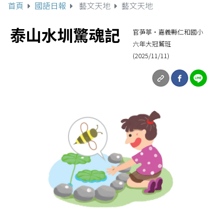
首頁
國語日報
藝文天地
藝文天地
泰山水圳驚魂記
官芛葶‧嘉義縣仁和國小
六年大冠鷲班
(2025/11/11)