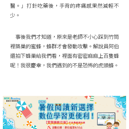
醫。」打針吃藥後，手背的疼痛感果然減輕不
少。
事後我們才知道，原來是老師不小心踩到竹筒
裡築巢的蜜蜂，蜂群才會發動攻擊。解說員阿伯
還拍下蜂巢給我們看，裡面有密密麻麻上百隻蜂
呢！我很慶幸，我們遇到的不是恐怖的虎頭蜂。