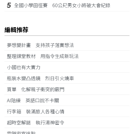
5
全國小學田徑賽 60公尺男女小將破大會紀錄
編輯推荐
夢想變計畫 支持孩子落實想法
整理課堂教材 用指令生成新玩法
小國也有大實力
瓶裝水變凸透鏡 烈日引火燒車
買單 化解親子衝突的竅門
AI陪練 英語口說不卡關
行李箱 裝滿旅人各種心情
超時空解謎 執行湯神密令
雪隧密室逃脫