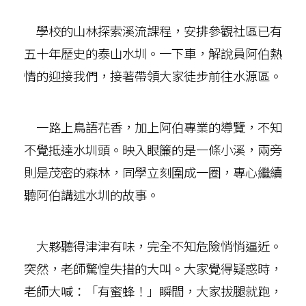
學校的山林探索溪流課程，安排參觀社區已有
五十年歷史的泰山水圳。一下車，解說員阿伯熱
情的迎接我們，接著帶領大家徒步前往水源區。
一路上鳥語花香，加上阿伯專業的導覽，不知
不覺抵達水圳頭。映入眼簾的是一條小溪，兩旁
則是茂密的森林，同學立刻圍成一圈，專心繼續
聽阿伯講述水圳的故事。
大夥聽得津津有味，完全不知危險悄悄逼近。
突然，老師驚惶失措的大叫。大家覺得疑惑時，
老師大喊：「有蜜蜂！」瞬間，大家拔腿就跑，