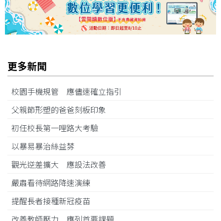
更多新聞
校園手機規管 應儘速確立指引
父親節形塑的爸爸刻板印象
初任校長第一哩路大考驗
以暴易暴治絲益棼
觀光逆差擴大 應設法改善
嚴肅看待網路降速演練
提醒長者接種新冠疫苗
改善教師壓力 應列首要課題