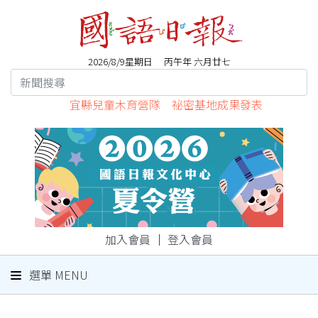
2026/8/9星期日 丙午年 六月廿七
宜縣兒童木育營隊 祕密基地成果發表
加入會員
｜
登入會員
選單 MENU