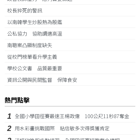
校長猝死的警訊
以南韓學生炒股熱為殷鑑
公私協力 協助調適高溫
南聰案凸顯制度缺失
從校門榜單看升學主義
學校公文書 品質最重要
資訊公開與民間監督 保障食安
熱門點擊
1
全國小學田徑賽最速王楊政偉 100公尺11秒87奪金
2
用水彩畫挑戰國際 粘信敏多次得獎獲肯定