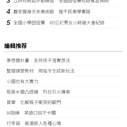
3
江姸欣晚起步勤練習 全國田徑賽短跑奪金摘銅
4
農家變身天來美術館 推平民美學實踐
5
全國小學田徑賽 60公尺男女小將破大會紀錄
編輯推荐
夢想變計畫 支持孩子落實想法
整理課堂教材 用指令生成新玩法
小國也有大實力
瓶裝水變凸透鏡 烈日引火燒車
買單 化解親子衝突的竅門
AI陪練 英語口說不卡關
行李箱 裝滿旅人各種心情