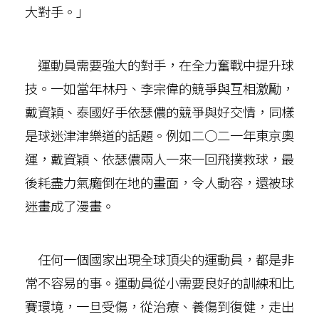
大對手。」
運動員需要強大的對手，在全力奮戰中提升球
技。一如當年林丹、李宗偉的競爭與互相激勵，
戴資穎、泰國好手依瑟儂的競爭與好交情，同樣
是球迷津津樂道的話題。例如二○二一年東京奧
運，戴資穎、依瑟儂兩人一來一回飛撲救球，最
後耗盡力氣癱倒在地的畫面，令人動容，還被球
迷畫成了漫畫。
任何一個國家出現全球頂尖的運動員，都是非
常不容易的事。運動員從小需要良好的訓練和比
賽環境，一旦受傷，從治療、養傷到復健，走出