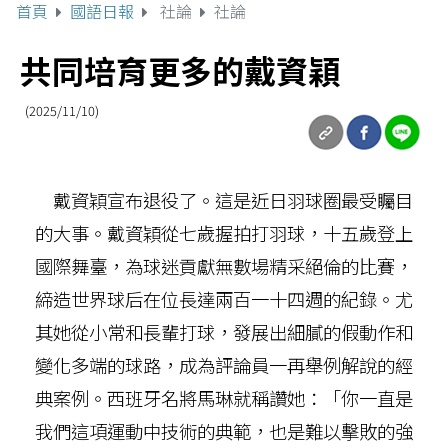
首頁
國語日報
社論
社論
共同培育更多的戴資穎
(2025/11/10)
戴資穎宣布退役了。這是近日羽球圈最受矚目
的大事。戴資穎從七歲握拍打羽球，十五歲登上
國際舞臺，為球迷貢獻無數場精采絕倫的比賽，
締造世界球后在位長達兩百一十四週的紀錄。尤
其她從小常和長輩打球，發展出細膩的假動作和
變化多端的球路，成為評論員一再舉例解說的經
典案例。西班牙名將馬琳就稱讚她：「你一直是
我們這項運動中技術的典範，也是難以擊敗的強