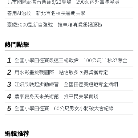
北市國際都會音樂節8/22登場 290海內外團隊展演
善用AI治校 新北百名校長暑期共學
臺鐵3000型新自強號 推車廂清潔通報服務
熱門點擊
1
全國小學田徑賽最速王楊政偉 100公尺11秒87奪金
2
用水彩畫挑戰國際 粘信敏多次得獎獲肯定
3
江姸欣晚起步勤練習 全國田徑賽短跑奪金摘銅
4
農家變身天來美術館 推平民美學實踐
5
全國小學田徑賽 60公尺男女小將破大會紀錄
編輯推荐