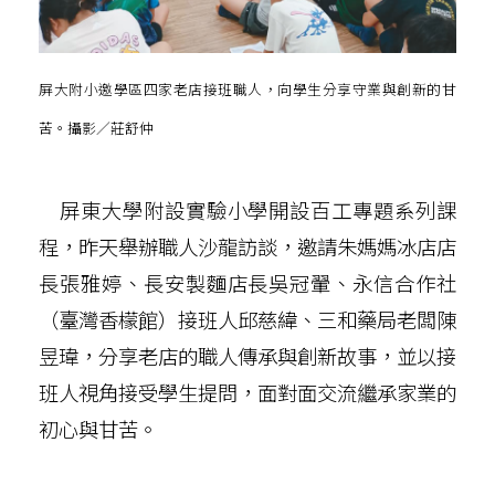
屏大附小邀學區四家老店接班職人，向學生分享守業與創新的甘
苦。攝影／莊舒仲
屏東大學附設實驗小學開設百工專題系列課
程，昨天舉辦職人沙龍訪談，邀請朱媽媽冰店店
長張雅婷、長安製麵店長吳冠翬、永信合作社
（臺灣香檬館）接班人邱慈緯、三和藥局老闆陳
昱瑋，分享老店的職人傳承與創新故事，並以接
班人視角接受學生提問，面對面交流繼承家業的
初心與甘苦。