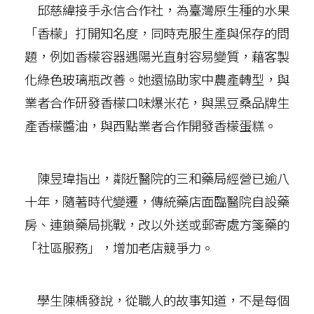
邱慈緯接手永信合作社，為臺灣原生種的水果
「香檬」打開知名度，同時克服生產與保存的問
題，例如香檬容器遇陽光直射容易變質，藉客製
化綠色玻璃瓶改善。她還協助家中農產轉型，與
業者合作研發香檬口味爆米花，與黑豆桑品牌生
產香檬醬油，與西點業者合作開發香檬蛋糕。
陳昱瑋指出，鄰近醫院的三和藥局經營已逾八
十年，隨著時代變遷，傳統藥店面臨醫院自設藥
房、連鎖藥局挑戰，改以外送或郵寄處方箋藥的
「社區服務」，增加老店競爭力。
學生陳楀發說，從職人的故事知道，不是每個