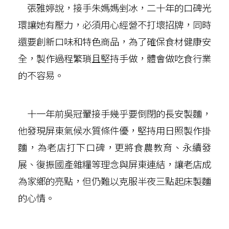
張雅婷說，接手朱媽媽剉冰，二十年的口碑光
環讓她有壓力，必須用心經營不打壞招牌，同時
還要創新口味和特色商品，為了確保食材健康安
全，製作過程繁瑣且堅持手做，體會做吃食行業
的不容易。
十一年前吳冠翬接手幾乎要倒閉的長安製麵，
他發現屏東氣候水質條件優，堅持用日照製作掛
麵，為老店打下口碑，更將食農教育、永續發
展、復振國產雜糧等理念與屏東連結，讓老店成
為家鄉的亮點，但仍難以克服半夜三點起床製麵
的心情。