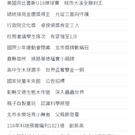
美國貝比魯斯U18棒球賽 桃市大溪全勝封王
總統接見金唐獎得主 允從三面向守護
行政院文化獎 卓揆頒獎肯定三人
校務會議學生席次 有望增至1/8
國際少年運動會閉幕 北市獎牌數稱冠
嘉縣首所 排路華德福實小揭牌
高中生木球選手 世界盃奪雙金一銅
國家兒童未來館 公告招標
彰縣文德生態木作營 深入蟲蟲世界
親子自製童玩 認識科學原理
北市永樂培育小舞者 父親節登臺
116年科技預算編列1823億 創新高