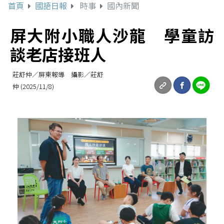
首頁
國語日報
時事
國內新聞
屏大附小職人沙龍 學童訪
談老店接班人
莊舒仲／屏東報導 攝影／莊舒
仲 (2025/11/8)