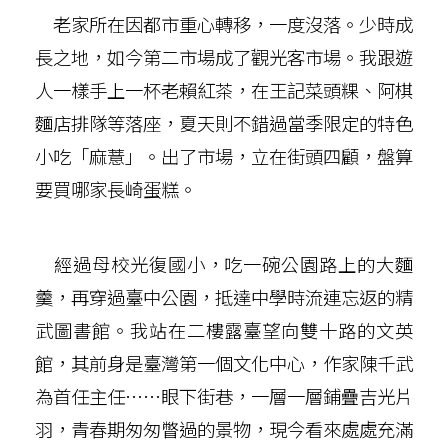
老家所在因都市重心轉移，一度沒落。少時成
長之地，如今第二市場成了觀光客市場。我跟遊
人一樣手上一杯老賴紅茶，在王記菜頭粿、阿棋
麵店排隊等落座，夏天則不錯過當季限定的特色
小吃「麻薏」。出了市場，立在街頭四顧，盤算
要買哪家長崎蛋糕。
經過母校光復國小，吃一碗公園路上的大麵
羹，再穿過臺中公園，抵達中學時流連忘返的精
武圖書館。我站在二樓露臺望向雙十路的文英
館，其前身是臺灣第一個文化中心，作家陳千武
為首任主任……眼下街巷，一層一層鋪疊吉光片
羽，青春期匆匆瞥過的景物，現今看來處處充滿