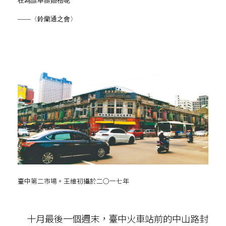
在為誰舉辦婚禮呢
——〈鈴蘭通之會〉
臺中第二市場。王維初攝於二○一七年
十月最後一個週末，臺中火車站前的中山路封