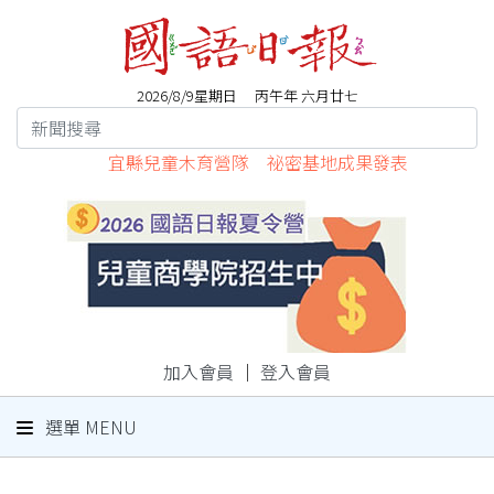
2026/8/9星期日 丙午年 六月廿七
宜縣兒童木育營隊 祕密基地成果發表
加入會員
｜
登入會員
選單 MENU