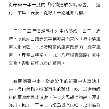
街舉辦一年一度的「鈴蘭通散步納涼會」，遊
行、市集、表演，從綠川一路延伸到柳川。
二○二五年恰逢臺中火車站落成一百二十周
年，以舊站古蹟建築華麗轉身而來的「臺中驛鐵
道文化園區」，以及廢棄舊鐵道改建的「綠空鐵
道」，理當去朝聖。一九○八年縱貫鐵路在臺中
交會，帶動這座城市的繁榮。
有朋到臺中來，從高架化的新臺中火車站出
來，很自然鑽入逐漸再生的舊城，吃一球宮原眼
科的臺灣水果冰淇淋，停步太陽餅博物館，漫走
綠川、柳川，至第二市場尋覓老味道。以中區為