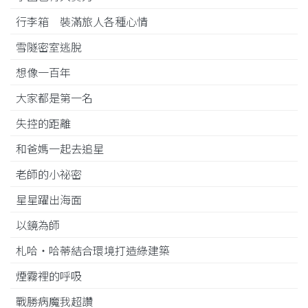
行李箱 裝滿旅人各種心情
雪隧密室逃脫
想像一百年
大家都是第一名
失控的距離
和爸媽一起去追星
老師的小祕密
星星躍出海面
以鏡為師
札哈‧哈蒂結合環境打造綠建築
煙霧裡的呼吸
戰勝病魔我超讚