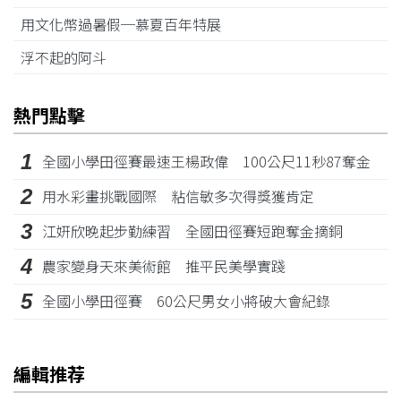
用文化幣過暑假─慕夏百年特展
浮不起的阿斗
熱門點擊
1
全國小學田徑賽最速王楊政偉 100公尺11秒87奪金
2
用水彩畫挑戰國際 粘信敏多次得獎獲肯定
3
江姸欣晚起步勤練習 全國田徑賽短跑奪金摘銅
4
農家變身天來美術館 推平民美學實踐
5
全國小學田徑賽 60公尺男女小將破大會紀錄
編輯推荐