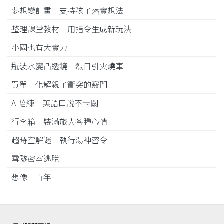
夢想變計畫 支持孩子落實想法
整理課堂教材 用指令生成新玩法
小國也有大實力
瓶裝水變凸透鏡 烈日引火燒車
買單 化解親子衝突的竅門
AI陪練 英語口說不卡關
行李箱 裝滿旅人各種心情
超時空解謎 執行湯神密令
雪隧密室逃脫
想像一百年