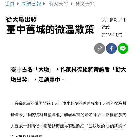
首頁
國語日報
藝文天地
藝文天地
從大墩出發
文．攝影／林
臺中舊城的微溫散策
德俊
(2025/11/7)
臺中古名「大墩」，作家林德俊將帶讀者「從大
墩出發」，走讀臺中。
一朵朵純白的微笑開花了／一串串作夢的鈴鐺醒來了／有的從綠川
擺過來／有的從柳川盪過來／朝著幸福的鐘聲 集合／兩個散步的
人走成一對情侶／把這條街醺得有點臉紅／波浪般的 心的舞踊／