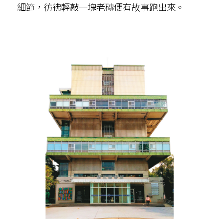
細節，彷彿輕敲一塊老磚便有故事跑出來。