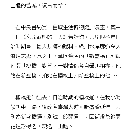
主體的舊城，復古而新。
在中央書局買「舊城生活博物館」漫畫，其中
一冊《宮原武熊的一天》告訴你，宮原眼科是日
治時期臺中最大規模的眼科。綠川水岸廊道令人
流連忘返，水之上，尋回舊名的「新盛橋」和復
刻版「櫻橋」對望，一對情侶各自舉起相機，他
站在新盛橋，拍她在櫻橋上拍新盛橋上的他……
櫻橋延伸出去，日治時期的櫻橋通，在我小時
候叫中正路，後改名臺灣大道。新盛橋延伸出去
則為新盛橋通，別號「鈴蘭通」，因街燈為鈴蘭
花造形得名，現名中山路。