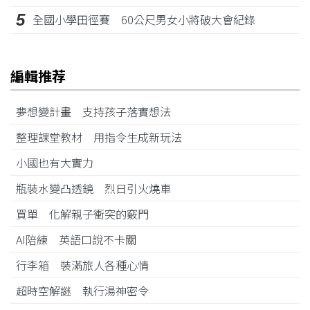
5
全國小學田徑賽 60公尺男女小將破大會紀錄
編輯推荐
夢想變計畫 支持孩子落實想法
整理課堂教材 用指令生成新玩法
小國也有大實力
瓶裝水變凸透鏡 烈日引火燒車
買單 化解親子衝突的竅門
AI陪練 英語口說不卡關
行李箱 裝滿旅人各種心情
超時空解謎 執行湯神密令