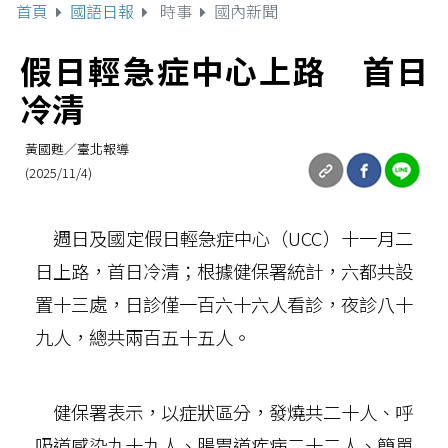
首頁
國語日報
時事
國內新聞
假日輕急症中心上路 首日
冷清
黃國甦／臺北報導
(2025/11/4)
週日及國定假日輕急症中心（UCC）十一月二
日上路，首日冷清；根據健保署統計，六都共設
置十三處，日診僅一百六十六人看診，夜診八十
九人，總共兩百五十五人。
健保署表示，以症狀區分，發燒共二十人、呼
吸道感染九十九人、腸胃道疾病二十二人、簡單