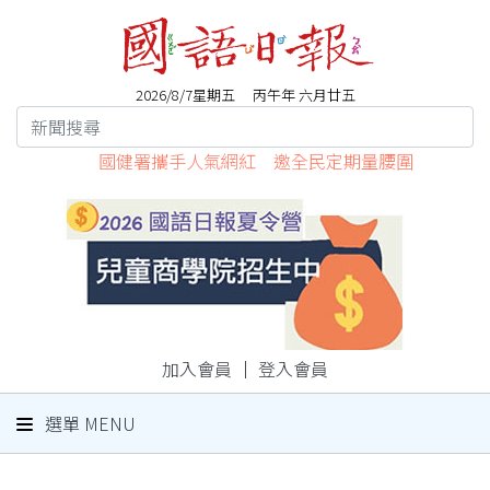
2026/8/7星期五 丙午年 六月廿五
國健署攜手人氣網紅 邀全民定期量腰圍
加入會員
｜
登入會員
選單 MENU