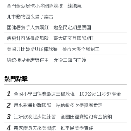
金門金湖足球小將國際競技 練膽氣
北市動物園夜貓子講古
國健署攜手人氣網紅 邀全民定期量腰圍
瘦瘦針可降罹癌風險 臺大研究登國際期刊
美國貝比魯斯U18棒球賽 桃市大溪全勝封王
總統接見金唐獎得主 允從三面向守護
熱門點擊
1
全國小學田徑賽最速王楊政偉 100公尺11秒87奪金
2
用水彩畫挑戰國際 粘信敏多次得獎獲肯定
3
江姸欣晚起步勤練習 全國田徑賽短跑奪金摘銅
4
農家變身天來美術館 推平民美學實踐