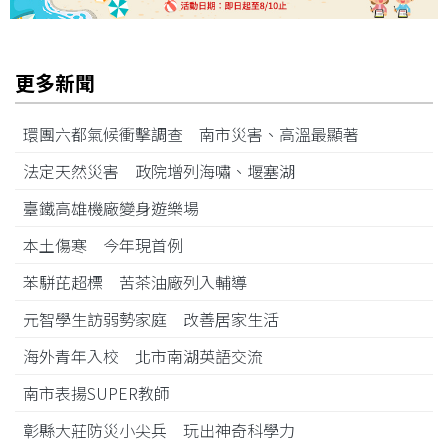
更多新聞
環團六都氣候衝擊調查 南市災害、高溫最顯著
法定天然災害 政院增列海嘯、堰塞湖
臺鐵高雄機廠變身遊樂場
本土傷寒 今年現首例
苯駢芘超標 苦茶油廠列入輔導
元智學生訪弱勢家庭 改善居家生活
海外青年入校 北市南湖英語交流
南市表揚SUPER教師
彰縣大莊防災小尖兵 玩出神奇科學力