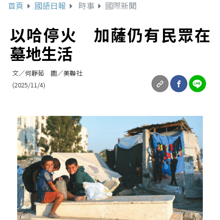
首頁
國語日報
時事
國際新聞
以哈停火 加薩仍有民眾在
墓地生活
文／何靜茹 圖／美聯社
(2025/11/4)