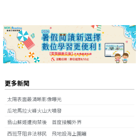
更多新聞
太陽表面最清晰影像曝光
瓜地馬拉火峰火山大噴發
翁山蘇姬遭拘禁後 首度接觸外界
西班牙阻非法移民 飛地設海上圍籬