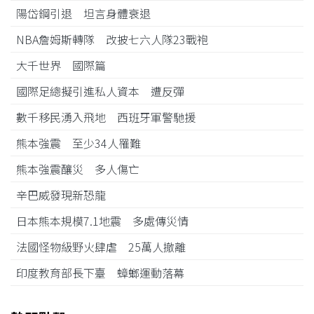
陽岱鋼引退 坦言身體衰退
NBA詹姆斯轉隊 改披七六人隊23戰袍
大千世界 國際篇
國際足總擬引進私人資本 遭反彈
數千移民湧入飛地 西班牙軍警馳援
熊本強震 至少34人罹難
熊本強震釀災 多人傷亡
辛巴威發現新恐龍
日本熊本規模7.1地震 多處傳災情
法國怪物級野火肆虐 25萬人撤離
印度教育部長下臺 蟑螂運動落幕