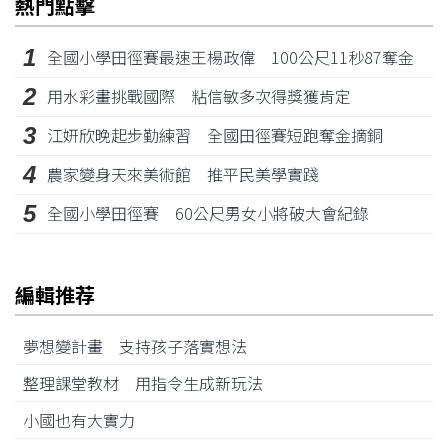
熱門點擊
1
全國小學田徑賽最速王楊政偉 100公尺11秒87奪金
2
用水彩畫挑戰國際 粘信敏多次得獎獲肯定
3
江姸欣晚起步勤練習 全國田徑賽短跑奪金摘銅
4
農家變身天來美術館 推平民美學實踐
5
全國小學田徑賽 60公尺男女小將破大會紀錄
編輯推荐
夢想變計畫 支持孩子落實想法
整理課堂教材 用指令生成新玩法
小國也有大實力