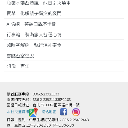
瓶裝水變凸透鏡 烈日引火燒車
買單 化解親子衝突的竅門
AI陪練 英語口說不卡關
行李箱 裝滿旅人各種心情
超時空解謎 執行湯神密令
雪隧密室逃脫
想像一百年
讀者服務專線：886-2-23921133
圖書門市專線：886-2-23921133轉1108
國語日報社址：台北市100中正區福州街二號
本社交通資訊️
網站地圖
日報、週刊、中學生報訂閱專線：886-2-23412448
週一至週五 上午9:30-12:30 下午1:30-5:30