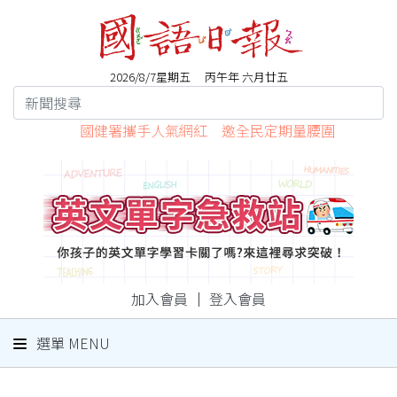
2026/8/7星期五 丙午年 六月廿五
國健署攜手人氣網紅 邀全民定期量腰圍
加入會員
｜
登入會員
選單 MENU