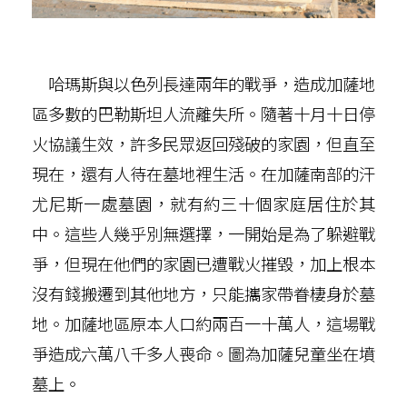
哈瑪斯與以色列長達兩年的戰爭，造成加薩地
區多數的巴勒斯坦人流離失所。隨著十月十日停
火協議生效，許多民眾返回殘破的家園，但直至
現在，還有人待在墓地裡生活。在加薩南部的汗
尤尼斯一處墓園，就有約三十個家庭居住於其
中。這些人幾乎別無選擇，一開始是為了躲避戰
爭，但現在他們的家園已遭戰火摧毀，加上根本
沒有錢搬遷到其他地方，只能攜家帶眷棲身於墓
地。加薩地區原本人口約兩百一十萬人，這場戰
爭造成六萬八千多人喪命。圖為加薩兒童坐在墳
墓上。