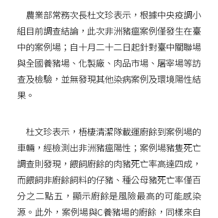
農業部常務次長杜文珍表示，根據中央疫調小
組目前調查結論，此次非洲豬瘟案例僅發生在臺
中的案例場；自十月二十二日起針對臺中關聯場
與全國養豬場、化製廠、肉品市場、屠宰場等訪
查及檢驗，並無發現其他染病案例及環境陽性結
果。
杜文珍表示，梧棲清潔隊載運廚餘到案例場的
車輛，經檢測出非洲豬瘟陽性；案例場豬隻死亡
調查則發現，餵飼廚餘的肉豬死亡率高達四成，
而餵飼非廚餘飼料的仔豬、種公母豬死亡率僅百
分之二點五，顯示廚餘是風險最高的可能感染
源。此外，案例場與C養豬場的廚餘，同樣來自