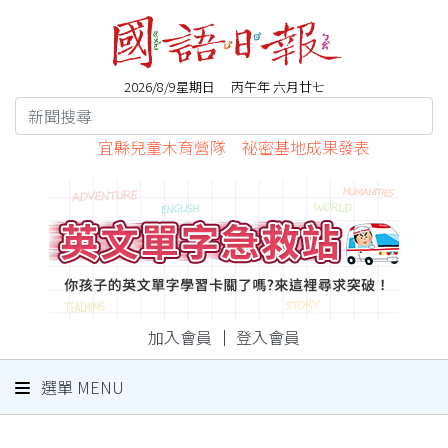
2026/8/9星期日 丙午年 六月廿七
宜縣兒童木育營隊 祕密基地成果發表
加入會員
｜
登入會員
選單 MENU