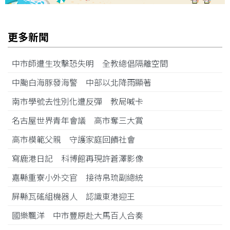
更多新聞
中市師遭生攻擊恐失明 全教總倡隔離空間
中颱白海豚發海警 中部以北降雨顯著
南市學號去性別化遭反彈 教局喊卡
名古屋世界青年會議 高市奪三大賞
高市模範父親 守護家庭回饋社會
寫鹿港日記 科博館再現許蒼澤影像
嘉縣重寮小外交官 接待帛琉副總統
屏縣瓦磘組機器人 認識東港迎王
國樂飄洋 中市豐原赴大馬百人合奏