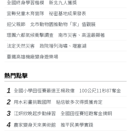
全國終身學習楷模 新北九人獲獎
宜縣兒童木育營隊 祕密基地成果發表
迎父親節 北市動物園推動物「家」值觀展
環團六都氣候衝擊調查 南市災害、高溫最顯著
法定天然災害 政院增列海嘯、堰塞湖
臺鐵高雄機廠變身遊樂場
熱門點擊
1
全國小學田徑賽最速王楊政偉 100公尺11秒87奪金
2
用水彩畫挑戰國際 粘信敏多次得獎獲肯定
3
江姸欣晚起步勤練習 全國田徑賽短跑奪金摘銅
4
農家變身天來美術館 推平民美學實踐