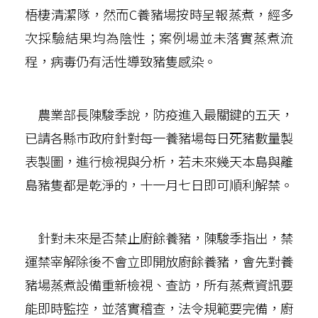
梧棲清潔隊，然而C養豬場按時呈報蒸煮，經多
次採驗結果均為陰性；案例場並未落實蒸煮流
程，病毒仍有活性導致豬隻感染。
農業部長陳駿季說，防疫進入最關鍵的五天，
已請各縣市政府針對每一養豬場每日死豬數量製
表製圖，進行檢視與分析，若未來幾天本島與離
島豬隻都是乾淨的，十一月七日即可順利解禁。
針對未來是否禁止廚餘養豬，陳駿季指出，禁
運禁宰解除後不會立即開放廚餘養豬，會先對養
豬場蒸煮設備重新檢視、查訪，所有蒸煮資訊要
能即時監控，並落實稽查，法令規範要完備，廚