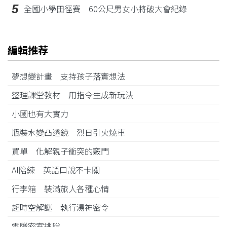
5
全國小學田徑賽 60公尺男女小將破大會紀錄
編輯推荐
夢想變計畫 支持孩子落實想法
整理課堂教材 用指令生成新玩法
小國也有大實力
瓶裝水變凸透鏡 烈日引火燒車
買單 化解親子衝突的竅門
AI陪練 英語口說不卡關
行李箱 裝滿旅人各種心情
超時空解謎 執行湯神密令
雪隧密室逃脫