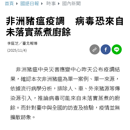
首頁
國語日報
時事
國內新聞
非洲豬瘟疫調 病毒恐來自
未落實蒸煮廚餘
李庭芝／臺北報導
(2025/11/4)
非洲豬瘟中央災害應變中心昨天公布疫調結
果，確認本次非洲豬瘟為單一案例、單一來源，
依據流行病學分析，排除人、車、外來豬源等傳
染源引入，推論病毒可能來自未落實蒸煮的廚
餘。而針對臺中與全國的訪查及檢驗，疫情並無
擴散跡象。