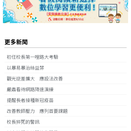
更多新聞
初任校長第一哩路大考驗
以暴易暴治絲益棼
觀光逆差擴大 應設法改善
嚴肅看待網路降速演練
提醒長者接種新冠疫苗
改善教師壓力 應列首要課題
校長猝死的警訊