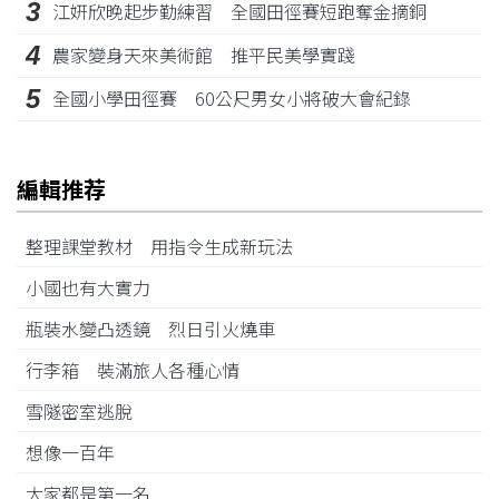
3
江姸欣晚起步勤練習 全國田徑賽短跑奪金摘銅
4
農家變身天來美術館 推平民美學實踐
5
全國小學田徑賽 60公尺男女小將破大會紀錄
編輯推荐
整理課堂教材 用指令生成新玩法
小國也有大實力
瓶裝水變凸透鏡 烈日引火燒車
行李箱 裝滿旅人各種心情
雪隧密室逃脫
想像一百年
大家都是第一名