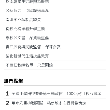
以南韓學生炒股熱為殷鑑
公私協力 協助調適高溫
南聰案凸顯制度缺失
從校門榜單看升學主義
學校公文書 品質最重要
資訊公開與民間監督 保障食安
強化新世代生活技能教育
不適任教練名單 只是開始
熱門點擊
1
全國小學田徑賽最速王楊政偉 100公尺11秒87奪金
2
用水彩畫挑戰國際 粘信敏多次得獎獲肯定