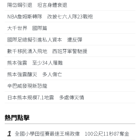
陽岱鋼引退 坦言身體衰退
NBA詹姆斯轉隊 改披七六人隊23戰袍
大千世界 國際篇
國際足總擬引進私人資本 遭反彈
數千移民湧入飛地 西班牙軍警馳援
熊本強震 至少34人罹難
熊本強震釀災 多人傷亡
辛巴威發現新恐龍
日本熊本規模7.1地震 多處傳災情
熱門點擊
1
全國小學田徑賽最速王楊政偉 100公尺11秒87奪金