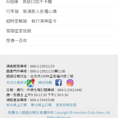
AI陪練 英語口說不卡關
行李箱 裝滿旅人各種心情
超時空解謎 執行湯神密令
雪隧密室逃脫
想像一百年
讀者服務專線：886-2-23921133
圖書門市專線：886-2-23921133轉1108
國語日報社址：台北市100中正區福州街二號
本社交通資訊️
網站地圖
日報、週刊、中學生報訂閱專線：886-2-23412448
週一至週五 上午9:30-12:30 下午1:30-5:30
網路書店專線：886-2-33433168
紙本線上訂報
數位線上訂報
意見反映信箱
財團法人國語日報社 版權所有 Copyright © Mandarin Daily News. All
Rights Reserved.