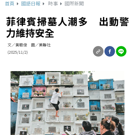
首頁
國語日報
時事
國際新聞
菲律賓掃墓人潮多 出動警
力維持安全
文／黃聰俊 圖／美聯社
(2025/11/2)