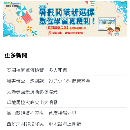
更多新聞
泰國校園驚傳槍響 多人死傷
臉書母公司遭罰款 設兒少心理健康基金
太陽表面最清晰影像曝光
瓜地馬拉火峰火山大噴發
翁山蘇姬遭拘禁後 首度接觸外界
西班牙阻非法移民 飛地設海上圍籬