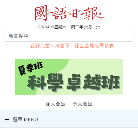
2026/8/8星期六 丙午年 六月廿六
宜縣兒童木育營隊 祕密基地成果發表
加入會員
｜
登入會員
選單 MENU