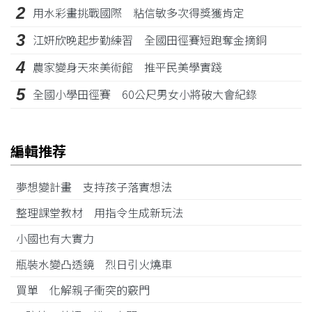
2
用水彩畫挑戰國際 粘信敏多次得獎獲肯定
3
江姸欣晚起步勤練習 全國田徑賽短跑奪金摘銅
4
農家變身天來美術館 推平民美學實踐
5
全國小學田徑賽 60公尺男女小將破大會紀錄
編輯推荐
夢想變計畫 支持孩子落實想法
整理課堂教材 用指令生成新玩法
小國也有大實力
瓶裝水變凸透鏡 烈日引火燒車
買單 化解親子衝突的竅門