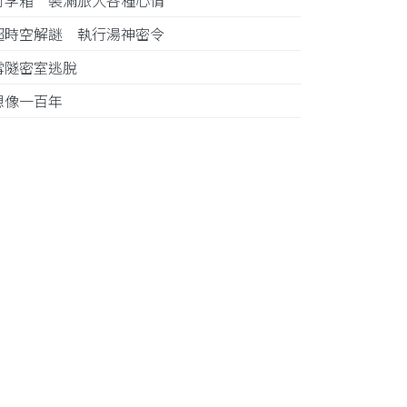
行李箱 裝滿旅人各種心情
超時空解謎 執行湯神密令
雪隧密室逃脫
想像一百年