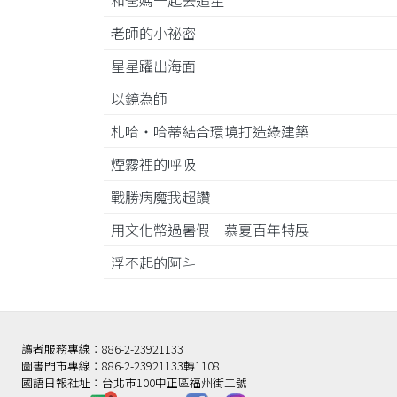
和爸媽一起去追星
老師的小祕密
星星躍出海面
以鏡為師
札哈‧哈蒂結合環境打造綠建築
煙霧裡的呼吸
戰勝病魔我超讚
用文化幣過暑假─慕夏百年特展
浮不起的阿斗
讀者服務專線：886-2-23921133
圖書門市專線：886-2-23921133轉1108
國語日報社址：台北市100中正區福州街二號