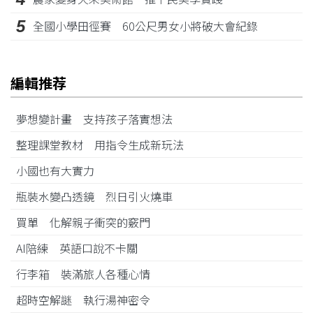
5
全國小學田徑賽 60公尺男女小將破大會紀錄
編輯推荐
夢想變計畫 支持孩子落實想法
整理課堂教材 用指令生成新玩法
小國也有大實力
瓶裝水變凸透鏡 烈日引火燒車
買單 化解親子衝突的竅門
AI陪練 英語口說不卡關
行李箱 裝滿旅人各種心情
超時空解謎 執行湯神密令