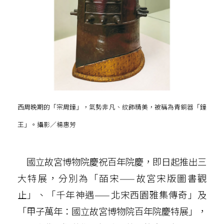
西周晚期的「宗周鐘」，氣勢非凡、紋飾精美，被稱為青銅器「鐘
王」。攝影／楊惠芳
國立故宮博物院慶祝百年院慶，即日起推出三
大特展，分別為「皕宋——故宮宋版圖書觀
止」、「千年神遇——北宋西園雅集傳奇」及
「甲子萬年：國立故宮博物院百年院慶特展」，