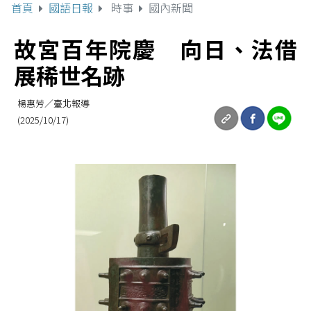
首頁
國語日報
時事
國內新聞
故宮百年院慶 向日、法借
展稀世名跡
楊惠芳／臺北報導
(2025/10/17)