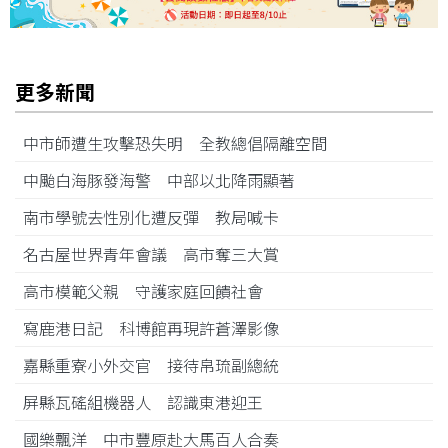
更多新聞
中市師遭生攻擊恐失明 全教總倡隔離空間
中颱白海豚發海警 中部以北降雨顯著
南市學號去性別化遭反彈 教局喊卡
名古屋世界青年會議 高市奪三大賞
高市模範父親 守護家庭回饋社會
寫鹿港日記 科博館再現許蒼澤影像
嘉縣重寮小外交官 接待帛琉副總統
屏縣瓦磘組機器人 認識東港迎王
國樂飄洋 中市豐原赴大馬百人合奏