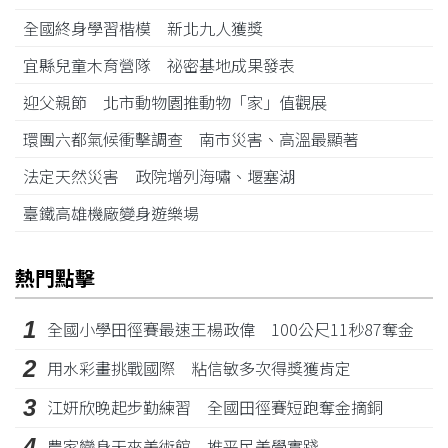
全國終身學習楷模 新北九人獲獎
宜縣兒童木育營隊 祕密基地成果發表
迎父親節 北市動物園推動物「家」值觀展
環團六都氣候衝擊調查 南市災害、高溫最顯著
法定天然災害 政院增列海嘯、堰塞湖
臺鐵高雄機廠變身遊樂場
熱門點擊
1
全國小學田徑賽最速王楊政偉 100公尺11秒87奪金
2
用水彩畫挑戰國際 粘信敏多次得獎獲肯定
3
江姸欣晚起步勤練習 全國田徑賽短跑奪金摘銅
4
農家變身天來美術館 推平民美學實踐