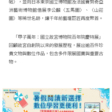
帖〉，並向日本東京國立博物館及法國賽努奇亞
洲藝術博物館借展李公麟〈五馬圖〉、〈山莊
圖〉等稀世名跡，讓千年前藝壇巨匠再度聚首。
「甲子萬年：國立故宮博物院百年院慶特展」
回顧故宮自創院以來的發展歷程，展出逾百件珍
貴文物與數位作品，包含多件限展國寶與重要古
物。