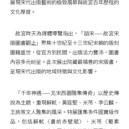
展現宋代出版藝術的極致風華與故宮百年歷程的
文化厚度。
故宮昨天為媒體導覽指出，「皕宋——故宮宋
版圖書觀止」聚焦十世紀至十三世紀宋朝的版刻
圖籍盛世，從官方到民間，出版活力豐沛，圖書
內容多元紛呈。此次展出院藏最精善的宋版書，
呈現宋代出版的地域特徵與文化影響。
「千年神遇——北宋西園雅集傳奇」以歷史傳
說為主題，重現蘇軾、黃庭堅、米芾、李公麟、
王詵等文人雅集的風采。特展匯集多件國寶級作
品，包括蘇軾〈書前赤壁賦〉、米芾〈蜀素