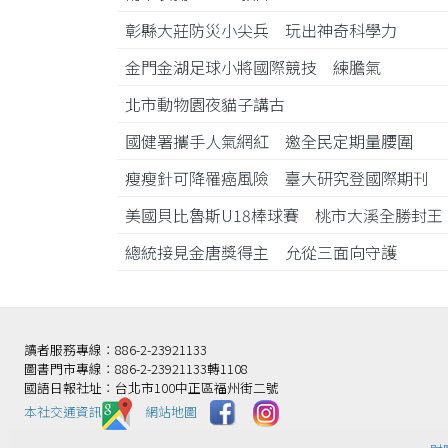
彰縣大莊防災小尖兵 玩出神奇科學力
金門金湖足球小將國際競技 練膽氣
北市動物園夜貓子講古
國健署攜手人氣網紅 邀全民定期量腰圍
瘦瘦針可降罹癌風險 臺大研究登國際期刊
美國貝比魯斯U18棒球賽 桃市大溪全勝封
總統接見金唐獎得主 允從三面向守護
讀者服務專線：886-2-23921133
圖書門市專線：886-2-23921133轉1108
國語日報社址：台北市100中正區福州街二號
本社交通資訊️
網站地圖