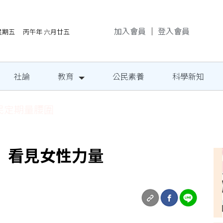
加入會員
｜
登入會員
/7星期五 丙午年 六月廿五
社論
教育
公民素養
科學新知
民定期量腰圍
 看見女性力量