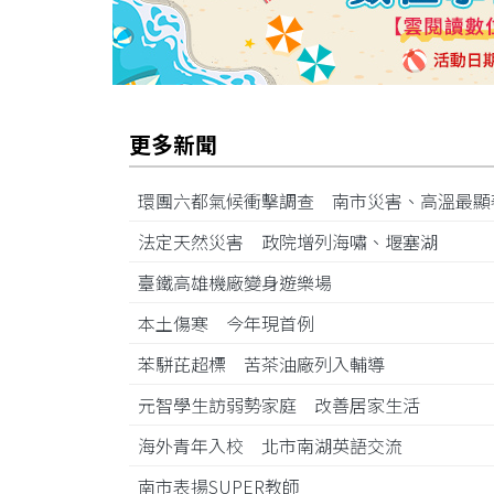
更多新聞
環團六都氣候衝擊調查 南市災害、高溫最
法定天然災害 政院增列海嘯、堰塞湖
臺鐵高雄機廠變身遊樂場
本土傷寒 今年現首例
苯駢芘超標 苦茶油廠列入輔導
元智學生訪弱勢家庭 改善居家生活
海外青年入校 北市南湖英語交流
南市表揚SUPER教師