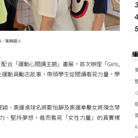
供／萬興國小
合「運動心閱讀主題」書展，首次辦理「Girls,
藉由女性運動員勵志故事，帶領學生從閱讀看見力量，學
穎、奧運桌球名將鄭怡靜及奧運拳擊女將陳念琴
力、堅持夢想，進而看見「女性力量」的真實樣