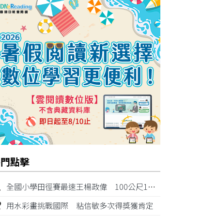
熱門點擊
1
全國小學田徑賽最速王楊政偉 100公尺11秒87奪金
2
用水彩畫挑戰國際 粘信敏多次得獎獲肯定