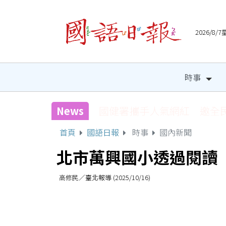
2026/8
時事
News
國健署攜手人氣網紅 邀全
首頁
國語日報
時事
國內新聞
北市萬興國小透過閱讀
高修民／臺北報導 (2025/10/16)