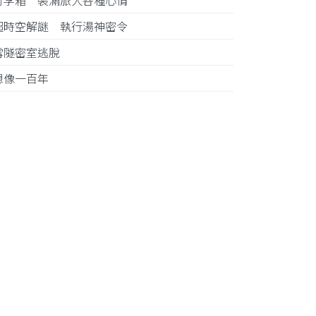
行李箱 裝滿旅人各種心情
超時空解謎 執行湯神密令
雪隧密室逃脫
想像一百年