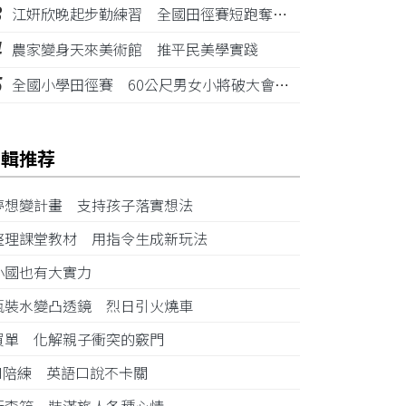
3
江姸欣晚起步勤練習 全國田徑賽短跑奪金摘銅
4
農家變身天來美術館 推平民美學實踐
5
全國小學田徑賽 60公尺男女小將破大會紀錄
編輯推荐
夢想變計畫 支持孩子落實想法
整理課堂教材 用指令生成新玩法
小國也有大實力
瓶裝水變凸透鏡 烈日引火燒車
買單 化解親子衝突的竅門
AI陪練 英語口說不卡關