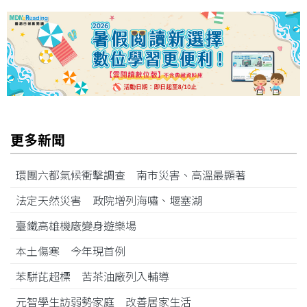
更多新聞
環團六都氣候衝擊調查 南市災害、高溫最顯著
法定天然災害 政院增列海嘯、堰塞湖
臺鐵高雄機廠變身遊樂場
本土傷寒 今年現首例
苯駢芘超標 苦茶油廠列入輔導
元智學生訪弱勢家庭 改善居家生活