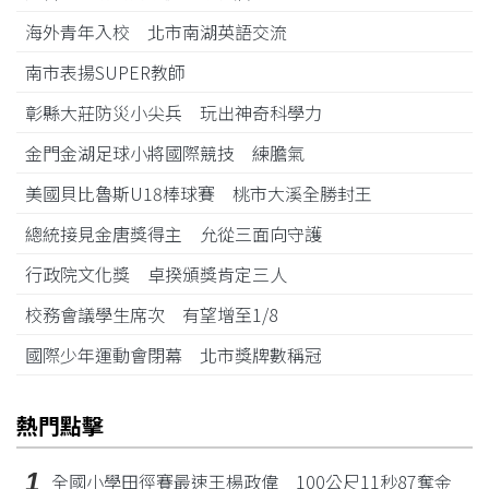
海外青年入校 北市南湖英語交流
南市表揚SUPER教師
彰縣大莊防災小尖兵 玩出神奇科學力
金門金湖足球小將國際競技 練膽氣
美國貝比魯斯U18棒球賽 桃市大溪全勝封王
總統接見金唐獎得主 允從三面向守護
行政院文化獎 卓揆頒獎肯定三人
校務會議學生席次 有望增至1/8
國際少年運動會閉幕 北市獎牌數稱冠
熱門點擊
1
全國小學田徑賽最速王楊政偉 100公尺11秒87奪金