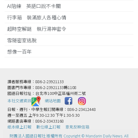
AI陪練 英語口說不卡關
行李箱 裝滿旅人各種心情
超時空解謎 執行湯神密令
雪隧密室逃脫
想像一百年
讀者服務專線：886-2-23921133
圖書門市專線：886-2-23921133轉1108
國語日報社址：台北市100中正區福州街二號
本社交通資訊️
網站地圖
日報、週刊、中學生報訂閱專線：886-2-23412448
週一至週五 上午9:30-12:30 下午1:30-5:30
網路書店專線：886-2-33433168
紙本線上訂報
數位線上訂報
意見反映信箱
財團法人國語日報社 版權所有 Copyright © Mandarin Daily News. All