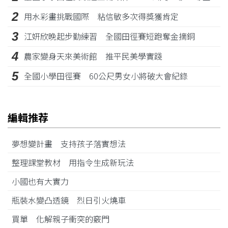
2
用水彩畫挑戰國際 粘信敏多次得獎獲肯定
3
江姸欣晚起步勤練習 全國田徑賽短跑奪金摘銅
4
農家變身天來美術館 推平民美學實踐
5
全國小學田徑賽 60公尺男女小將破大會紀錄
編輯推荐
夢想變計畫 支持孩子落實想法
整理課堂教材 用指令生成新玩法
小國也有大實力
瓶裝水變凸透鏡 烈日引火燒車
買單 化解親子衝突的竅門