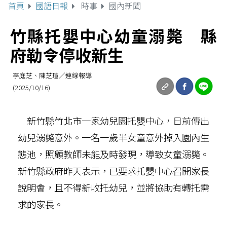
首頁
國語日報
時事
國內新聞
竹縣托嬰中心幼童溺斃 縣
府勒令停收新生
李庭芝、陳芝瑄／連線報導
(2025/10/16)
新竹縣竹北市一家幼兒園托嬰中心，日前傳出
幼兒溺斃意外。一名一歲半女童意外掉入園內生
態池，照顧教師未能及時發現，導致女童溺斃。
新竹縣政府昨天表示，已要求托嬰中心召開家長
說明會，且不得新收托幼兒，並將協助有轉托需
求的家長。