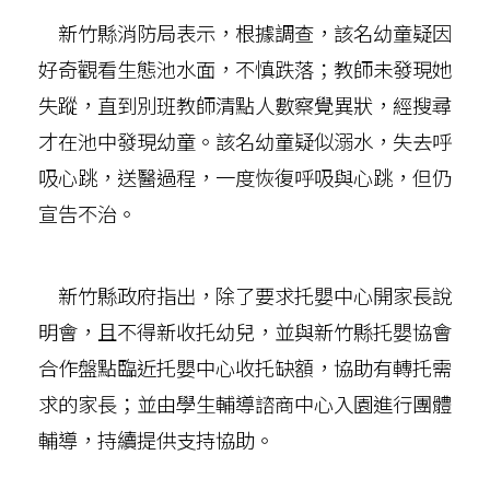
新竹縣消防局表示，根據調查，該名幼童疑因
好奇觀看生態池水面，不慎跌落；教師未發現她
失蹤，直到別班教師清點人數察覺異狀，經搜尋
才在池中發現幼童。該名幼童疑似溺水，失去呼
吸心跳，送醫過程，一度恢復呼吸與心跳，但仍
宣告不治。
新竹縣政府指出，除了要求托嬰中心開家長說
明會，且不得新收托幼兒，並與新竹縣托嬰協會
合作盤點臨近托嬰中心收托缺額，協助有轉托需
求的家長；並由學生輔導諮商中心入園進行團體
輔導，持續提供支持協助。