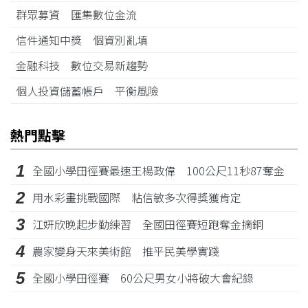
群眾募資 匯集數位金流
信件通知中獎 個資別亂填
金融科技 數位交易新趨勢
個人投資儲蓄帳戶 平衡風險
熱門點擊
1
全國小學田徑賽最速王楊政偉 100公尺11秒87奪金
2
用水彩畫挑戰國際 粘信敏多次得獎獲肯定
3
江姸欣晚起步勤練習 全國田徑賽短跑奪金摘銅
4
農家變身天來美術館 推平民美學實踐
5
全國小學田徑賽 60公尺男女小將破大會紀錄