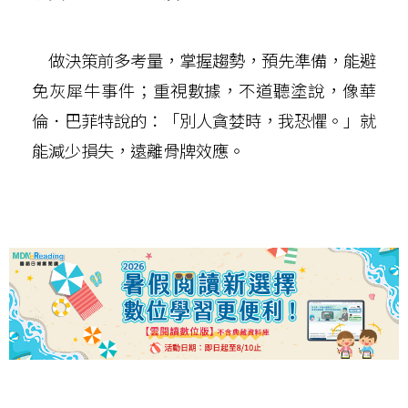
做決策前多考量，掌握趨勢，預先準備，能避
免灰犀牛事件；重視數據，不道聽塗說，像華
倫．巴菲特說的：「別人貪婪時，我恐懼。」就
能減少損失，遠離骨牌效應。