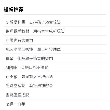
編輯推荐
夢想變計畫 支持孩子落實想法
整理課堂教材 用指令生成新玩法
小國也有大實力
瓶裝水變凸透鏡 烈日引火燒車
買單 化解親子衝突的竅門
AI陪練 英語口說不卡關
行李箱 裝滿旅人各種心情
超時空解謎 執行湯神密令
雪隧密室逃脫
想像一百年