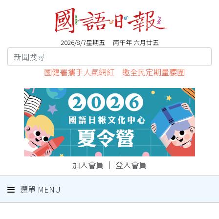
2026/8/7星期五 丙午年 六月廿五
國健署攜手人氣網紅 邀全民定期量腰圍
加入會員
｜
登入會員
選單 MENU