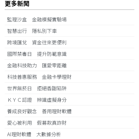
更多新聞
監理沙盒 金融模擬實驗場
智慧出行 隱私別下車
跨境匯兌 資金往來更便利
國際禁毒日 提升防範意識
金融科技助力 匯愛零距離
科技普惠服務 金融卡學理財
世界無菸日 拒絕香甜陷阱
ＫＹＣ認證 辨識虛擬身分
養成良好觀念 善用理財軟體
愛心被利用 假募款真詐財
AI理財軟體 大數據分析