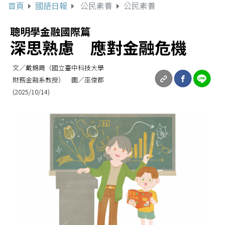
首頁
國語日報
公民素養
公民素養
聰明學金融國際篇
深思熟慮 應對金融危機
文／戴錦周（國立臺中科技大學
財務金融系教授） 圖／巫俊郡
(2025/10/14)