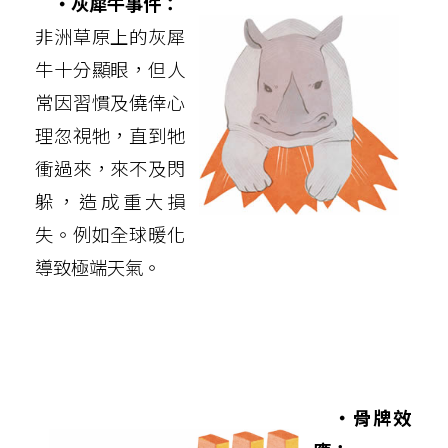
‧灰犀牛事件：
非洲草原上的灰犀
牛十分顯眼，但人
常因習慣及僥倖心
理忽視牠，直到牠
衝過來，來不及閃
躲，造成重大損
失。例如全球暖化
導致極端天氣。
‧骨牌效