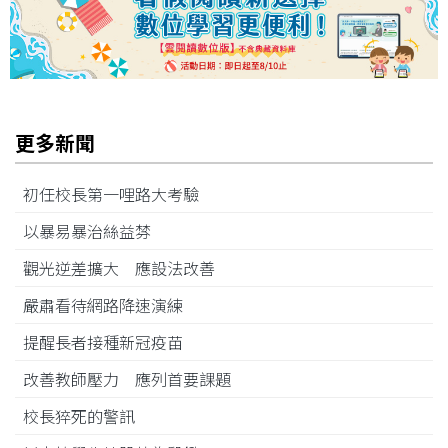
更多新聞
初任校長第一哩路大考驗
以暴易暴治絲益棼
觀光逆差擴大 應設法改善
嚴肅看待網路降速演練
提醒長者接種新冠疫苗
改善教師壓力 應列首要課題
校長猝死的警訊