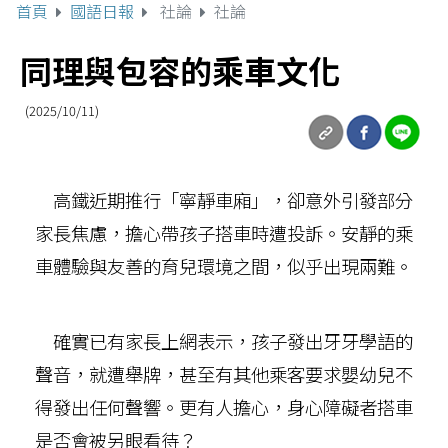
首頁
國語日報
社論
社論
同理與包容的乘車文化
(2025/10/11)
高鐵近期推行「寧靜車廂」，卻意外引發部分
家長焦慮，擔心帶孩子搭車時遭投訴。安靜的乘
車體驗與友善的育兒環境之間，似乎出現兩難。
確實已有家長上網表示，孩子發出牙牙學語的
聲音，就遭舉牌，甚至有其他乘客要求嬰幼兒不
得發出任何聲響。更有人擔心，身心障礙者搭車
是否會被另眼看待？