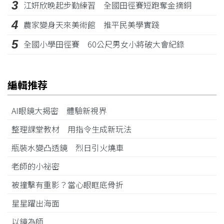
3
江姸欣晚起步勤練習 全國田徑賽短跑奪金摘銅
4
農家變身天來美術館 推平民美學實踐
5
全國小學田徑賽 60公尺男女小將破大會紀錄
編輯推荐
AI眼鏡大揭密 體驗新視界
整理課堂教材 用指令生成新玩法
瓶裝水變凸透鏡 烈日引火燒車
老師的小祕密
被撞擊有重影？當心眼眶底骨折
星星躍出海面
以鏡為師