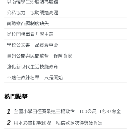
以南韓學生炒股熱為殷鑑
公私協力 協助調適高溫
南聰案凸顯制度缺失
從校門榜單看升學主義
學校公文書 品質最重要
資訊公開與民間監督 保障食安
強化新世代生活技能教育
不適任教練名單 只是開始
熱門點擊
1
全國小學田徑賽最速王楊政偉 100公尺11秒87奪金
2
用水彩畫挑戰國際 粘信敏多次得獎獲肯定