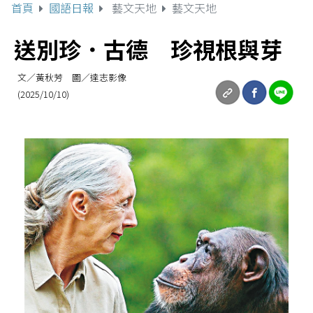
首頁
國語日報
藝文天地
藝文天地
送別珍．古德 珍視根與芽
文／黃秋芳 圖／達志影像
(2025/10/10)