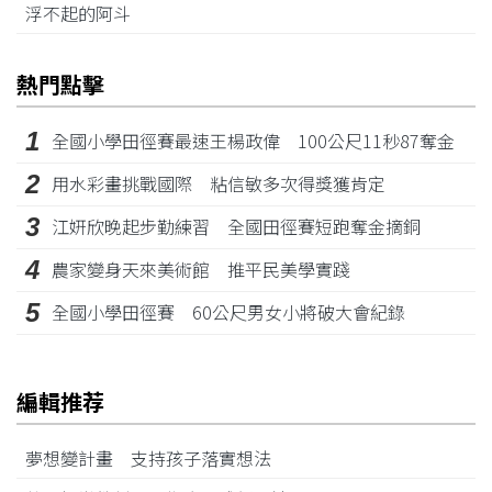
浮不起的阿斗
熱門點擊
1
全國小學田徑賽最速王楊政偉 100公尺11秒87奪金
2
用水彩畫挑戰國際 粘信敏多次得獎獲肯定
3
江姸欣晚起步勤練習 全國田徑賽短跑奪金摘銅
4
農家變身天來美術館 推平民美學實踐
5
全國小學田徑賽 60公尺男女小將破大會紀錄
編輯推荐
夢想變計畫 支持孩子落實想法