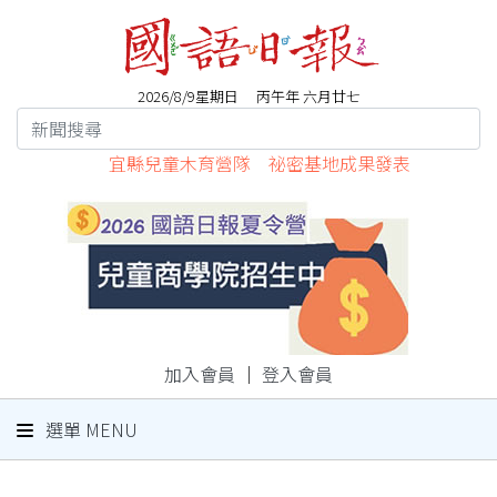
2026/8/9星期日 丙午年 六月廿七
宜縣兒童木育營隊 祕密基地成果發表
加入會員
｜
登入會員
選單 MENU