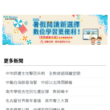
更多新聞
中市師遭生攻擊恐失明 全教總倡隔離空間
中颱白海豚發海警 中部以北降雨顯著
南市學號去性別化遭反彈 教局喊卡
名古屋世界青年會議 高市奪三大賞
高市模範父親 守護家庭回饋社會