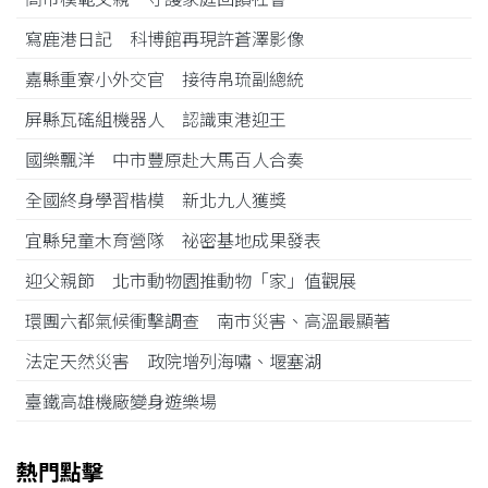
寫鹿港日記 科博館再現許蒼澤影像
嘉縣重寮小外交官 接待帛琉副總統
屏縣瓦磘組機器人 認識東港迎王
國樂飄洋 中市豐原赴大馬百人合奏
全國終身學習楷模 新北九人獲獎
宜縣兒童木育營隊 祕密基地成果發表
迎父親節 北市動物園推動物「家」值觀展
環團六都氣候衝擊調查 南市災害、高溫最顯著
法定天然災害 政院增列海嘯、堰塞湖
臺鐵高雄機廠變身遊樂場
熱門點擊