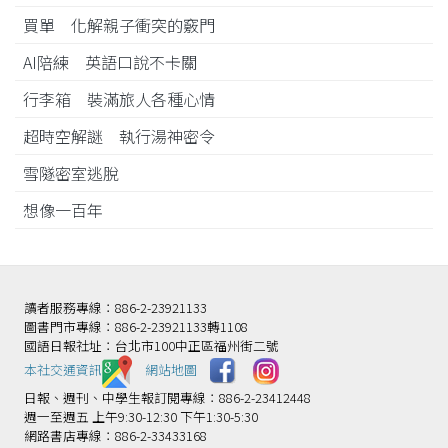
買單 化解親子衝突的竅門
AI陪練 英語口說不卡關
行李箱 裝滿旅人各種心情
超時空解謎 執行湯神密令
雪隧密室逃脫
想像一百年
讀者服務專線：886-2-23921133
圖書門市專線：886-2-23921133轉1108
國語日報社址：台北市100中正區福州街二號
本社交通資訊️
網站地圖
日報、週刊、中學生報訂閱專線：886-2-23412448
週一至週五 上午9:30-12:30 下午1:30-5:30
網路書店專線：886-2-33433168