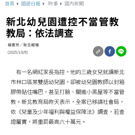
首頁
國語日報
時事
國內新聞
新北幼兒園遭控不當管教
教局：依法調查
楊惠芳／新北報導
(2025/10/9)
有一名網紅家長指控，他的三歲女兒就讀新北
市林口區某雙語幼兒園，卻被幼兒園教師以封箱
膠帶貼住嘴巴，甚至打臉、關進小黑屋等不當管
教。新北教育局昨天表示，全案已移請社會局，
依《兒童及少年福利與權益保障法》調查，若查
證屬實，將重罰最高六十萬元。