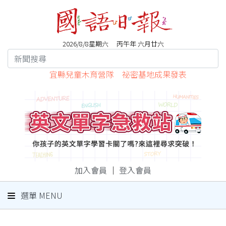
2026/8/8星期六 丙午年 六月廿六
宜縣兒童木育營隊 祕密基地成果發表
加入會員
｜
登入會員
選單 MENU