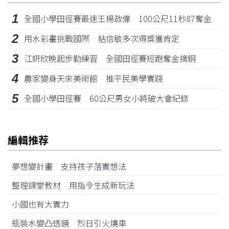
1
全國小學田徑賽最速王楊政偉 100公尺11秒87奪金
2
用水彩畫挑戰國際 粘信敏多次得獎獲肯定
3
江姸欣晚起步勤練習 全國田徑賽短跑奪金摘銅
4
農家變身天來美術館 推平民美學實踐
5
全國小學田徑賽 60公尺男女小將破大會紀錄
編輯推荐
夢想變計畫 支持孩子落實想法
整理課堂教材 用指令生成新玩法
小國也有大實力
瓶裝水變凸透鏡 烈日引火燒車