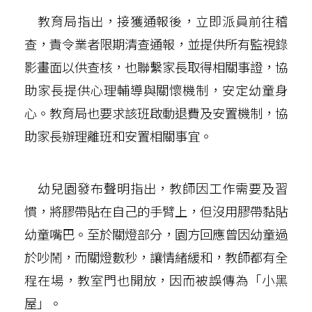
教育局指出，接獲通報後，立即派員前往稽
查，責令業者限期清查通報，並提供所有監視錄
影畫面以供查核，也聯繫家長取得相關事證，協
助家長提供心理輔導與關懷機制，安定幼童身
心。教育局也要求該班啟動退費及安置機制，協
助家長辦理離班和安置相關事宜。
幼兒園發布聲明指出，教師因工作需要及習
慣，將膠帶貼在自己的手臂上，但沒用膠帶黏貼
幼童嘴巴。至於關燈部分，園方回應曾因幼童過
於吵鬧，而關燈數秒，讓情緒緩和，教師都有全
程在場，教室門也開放，因而被誤傳為「小黑
屋」。