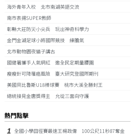
海外青年入校 北市南湖英語交流
南市表揚SUPER教師
彰縣大莊防災小尖兵 玩出神奇科學力
金門金湖足球小將國際競技 練膽氣
北市動物園夜貓子講古
國健署攜手人氣網紅 邀全民定期量腰圍
瘦瘦針可降罹癌風險 臺大研究登國際期刊
美國貝比魯斯U18棒球賽 桃市大溪全勝封王
總統接見金唐獎得主 允從三面向守護
熱門點擊
1
全國小學田徑賽最速王楊政偉 100公尺11秒87奪金