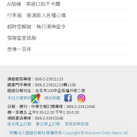
AI陪練 英語口說不卡關
行李箱 裝滿旅人各種心情
超時空解謎 執行湯神密令
雪隧密室逃脫
想像一百年
讀者服務專線：886-2-23921133
圖書門市專線：886-2-23921133轉1108
國語日報社址：台北市100中正區福州街二號
本社交通資訊️
網站地圖
日報、週刊、中學生報訂閱專線：886-2-23412448
週一至週五 上午9:30-12:30 下午1:30-5:30
網路書店專線：886-2-33433168
紙本線上訂報
數位線上訂報
意見反映信箱
財團法人國語日報社 版權所有 Copyright © Mandarin Daily News. All