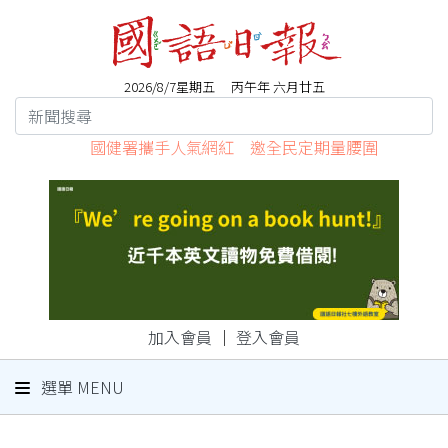
2026/8/7星期五 丙午年 六月廿五
國健署攜手人氣網紅 邀全民定期量腰圍
加入會員
｜
登入會員
選單 MENU