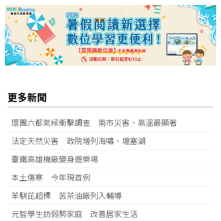
更多新聞
環團六都氣候衝擊調查 南市災害、高溫最顯著
法定天然災害 政院增列海嘯、堰塞湖
臺鐵高雄機廠變身遊樂場
本土傷寒 今年現首例
苯駢芘超標 苦茶油廠列入輔導
元智學生訪弱勢家庭 改善居家生活