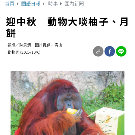
首頁
國語日報
時事
國內新聞
迎中秋 動物大啖柚子、月
餅
報導／陳景清 圖片提供／壽山
動物園 (2025/10/6)