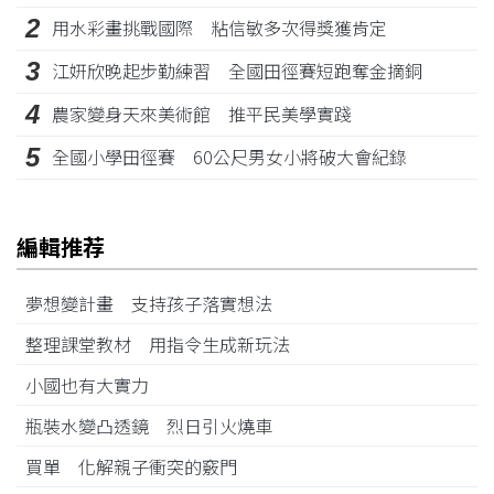
2
用水彩畫挑戰國際 粘信敏多次得獎獲肯定
3
江姸欣晚起步勤練習 全國田徑賽短跑奪金摘銅
4
農家變身天來美術館 推平民美學實踐
5
全國小學田徑賽 60公尺男女小將破大會紀錄
編輯推荐
夢想變計畫 支持孩子落實想法
整理課堂教材 用指令生成新玩法
小國也有大實力
瓶裝水變凸透鏡 烈日引火燒車
買單 化解親子衝突的竅門