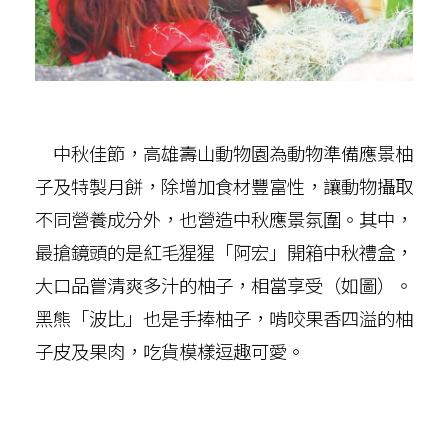
中秋佳節，高雄壽山動物園為動物準備應景柚
子及特製月餅，除增加食材豐富性，讓動物攝取
不同營養成分外，也營造中秋應景氛圍。其中，
最搶鏡頭的是紅毛猩猩「阿宏」開箱中秋禮盒，
大口品嘗清爽多汁的柚子，相當享受（如圖）。
黑熊「波比」也是手捧柚子，啃咬果香四溢的柚
子皮及果肉，吃貨模樣逗趣可愛。