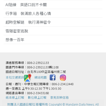
AI陪練 英語口說不卡關
行李箱 裝滿旅人各種心情
超時空解謎 執行湯神密令
雪隧密室逃脫
想像一百年
讀者服務專線：886-2-23921133
圖書門市專線：886-2-23921133轉1108
國語日報社址：台北市100中正區福州街二號
本社交通資訊️
網站地圖
日報、週刊、中學生報訂閱專線：886-2-23412448
週一至週五 上午9:30-12:30 下午1:30-5:30
網路書店專線：886-2-33433168
紙本線上訂報
數位線上訂報
意見反映信箱
財團法人國語日報社 版權所有 Copyright © Mandarin Daily News. All