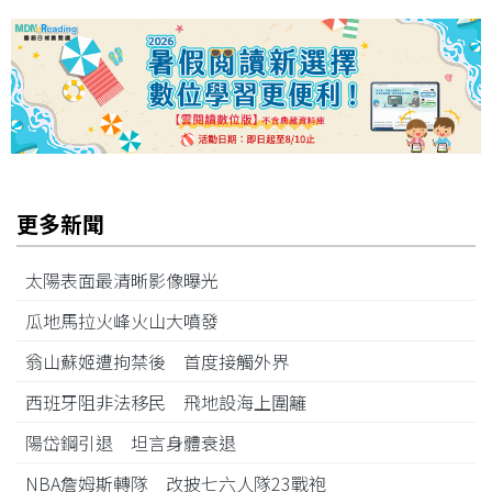
更多新聞
太陽表面最清晰影像曝光
瓜地馬拉火峰火山大噴發
翁山蘇姬遭拘禁後 首度接觸外界
西班牙阻非法移民 飛地設海上圍籬
陽岱鋼引退 坦言身體衰退
NBA詹姆斯轉隊 改披七六人隊23戰袍