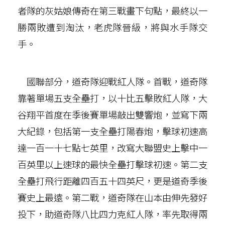
者隊的灰姑娘傳奇在第三戰畫下句點，最終以一
勝兩敗遭到淘汰，老虎隊晉級，將與水手隊交
手。
國聯部分，道奇隊迎戰紅人隊。首戰，道奇隊
靠著單場五支全壘打，以十比五擊敗紅人隊，大
谷翔平首度在季後賽單場敲出雙響炮，並寫下兩
大紀錄，包括第一支全壘打陽春炮，擊球初速高
達一百一十七點七英里，改寫大聯盟史上擊中一
百英里以上速球的最快全壘打擊球初速。第二支
全壘打飛行距離四百五十四英尺，更是道奇季後
賽史上最遠。第二戰，道奇隊在山本由伸先發好
投下，助道奇隊八比四力克紅人隊，率先取得兩