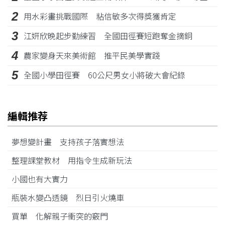
2
用水彩畫挑戰國際 粘信敏多次得獎獲肯定
3
江姸欣晚起步勤練習 全國田徑賽短跑奪金摘銅
4
農家變身天來美術館 推平民美學實踐
5
全國小學田徑賽 60公尺男女小將破大會紀錄
編輯推荐
夢想變計畫 支持孩子落實想法
整理課堂教材 用指令生成新玩法
小國也有大實力
瓶裝水變凸透鏡 烈日引火燒車
買單 化解親子衝突的竅門