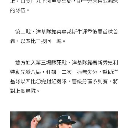
上，首支在九下滿壘零出局，卻一分未得並輸球
的隊伍。
第二戰，洋基隊靠菜鳥萊斯生涯季後賽首球首
轟，以四比三扳回一城。
雙方進入第三場驟死戰，洋基隊靠著新秀史利
特勒先發八局，狂飆十二次三振無失分，幫助洋
基隊以四比○完封紅襪隊，晉級分區系列賽，將
對上藍鳥隊。