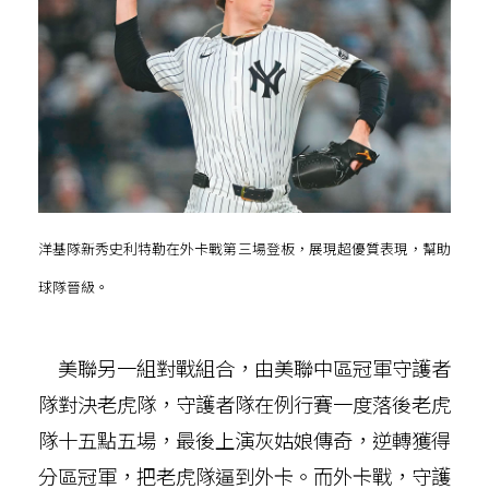
洋基隊新秀史利特勒在外卡戰第三場登板，展現超優質表現，幫助
球隊晉級。
美聯另一組對戰組合，由美聯中區冠軍守護者
隊對決老虎隊，守護者隊在例行賽一度落後老虎
隊十五點五場，最後上演灰姑娘傳奇，逆轉獲得
分區冠軍，把老虎隊逼到外卡。而外卡戰，守護