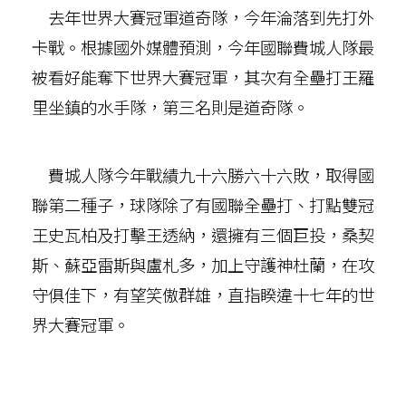
去年世界大賽冠軍道奇隊，今年淪落到先打外
卡戰。根據國外媒體預測，今年國聯費城人隊最
被看好能奪下世界大賽冠軍，其次有全壘打王羅
里坐鎮的水手隊，第三名則是道奇隊。
費城人隊今年戰績九十六勝六十六敗，取得國
聯第二種子，球隊除了有國聯全壘打、打點雙冠
王史瓦柏及打擊王透納，還擁有三個巨投，桑契
斯、蘇亞雷斯與盧札多，加上守護神杜蘭，在攻
守俱佳下，有望笑傲群雄，直指睽違十七年的世
界大賽冠軍。