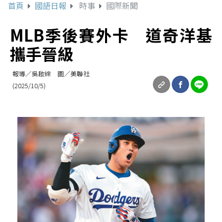
首頁
國語日報
時事
國際新聞
MLB季後賽外卡 道奇洋基
攜手晉級
報導／吳啟綜 圖／美聯社
(2025/10/5)