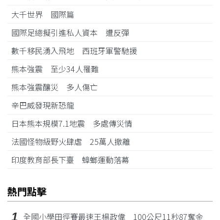
大千世界 國際篇
國際足總擬引進私人資本 遭反彈
數千移民湧入飛地 西班牙軍警馳援
熊本強震 至少34人罹難
熊本強震釀災 多人傷亡
辛巴威發現新恐龍
日本熊本規模7.1地震 多處傳災情
法國怪物級野火肆虐 25萬人撤離
印度教育部長下臺 蟑螂運動落幕
熱門點擊
1
全國小學田徑賽最速王楊政偉 100公尺11秒87奪金