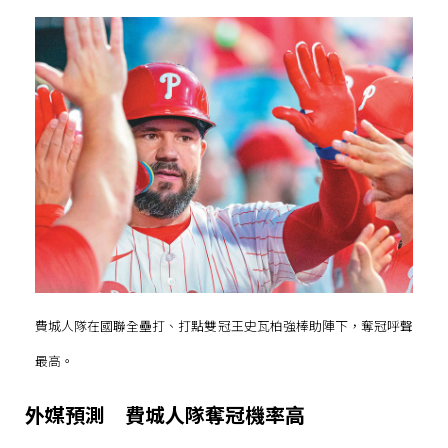
費城人隊在國聯全壘打、打點雙冠王史瓦柏強棒助陣下，奪冠呼聲
最高。
外媒預測 費城人隊奪冠機率高