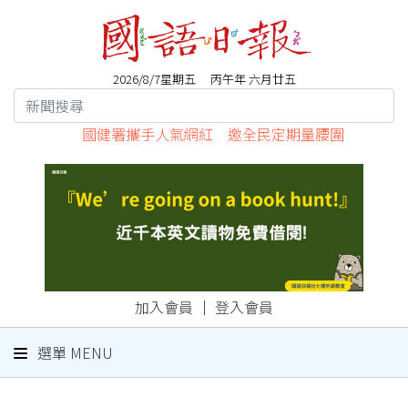
2026/8/7星期五 丙午年 六月廿五
國健署攜手人氣網紅 邀全民定期量腰圍
加入會員
｜
登入會員
選單 MENU