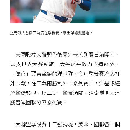
道奇隊大谷翔平首度在季後賽，擊出單場雙響炮。
美國職棒大聯盟季後賽外卡系列賽日前開打，
兩支世界大賽勁旅，大谷翔平效力的道奇隊、
「法官」賈吉坐鎮的洋基隊，今年季後賽淪落打
外卡戰，在三戰兩勝制外卡系列賽中，洋基隊經
歷驚濤駭浪，以二比一驚險過關，道奇隊則兩連
勝晉級國聯分區系列賽。
大聯盟季後賽十二強揭曉，美聯、國聯各三個