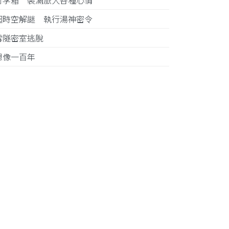
行李箱 裝滿旅人各種心情
超時空解謎 執行湯神密令
雪隧密室逃脫
想像一百年