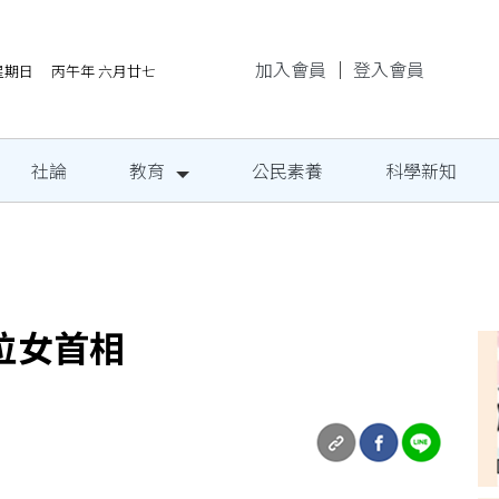
加入會員
｜
登入會員
/9星期日 丙午年 六月廿七
社論
教育
公民素養
科學新知
地成果發表
位女首相