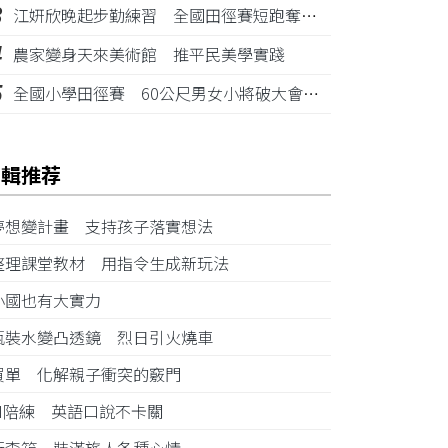
3
江姸欣晚起步勤練習 全國田徑賽短跑奪金摘銅
4
農家變身天來美術館 推平民美學實踐
5
全國小學田徑賽 60公尺男女小將破大會紀錄
編輯推荐
夢想變計畫 支持孩子落實想法
整理課堂教材 用指令生成新玩法
小國也有大實力
瓶裝水變凸透鏡 烈日引火燒車
買單 化解親子衝突的竅門
AI陪練 英語口說不卡關