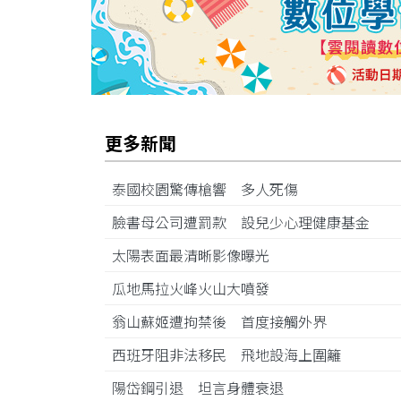
更多新聞
泰國校園驚傳槍響 多人死傷
臉書母公司遭罰款 設兒少心理健康基金
太陽表面最清晰影像曝光
瓜地馬拉火峰火山大噴發
翁山蘇姬遭拘禁後 首度接觸外界
西班牙阻非法移民 飛地設海上圍籬
陽岱鋼引退 坦言身體衰退