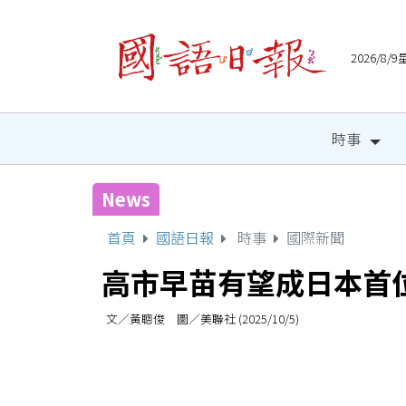
2026/8
時事
News
宜縣兒童木育營隊 祕密基
首頁
國語日報
時事
國際新聞
高市早苗有望成日本首
文／黃聰俊 圖／美聯社 (2025/10/5)