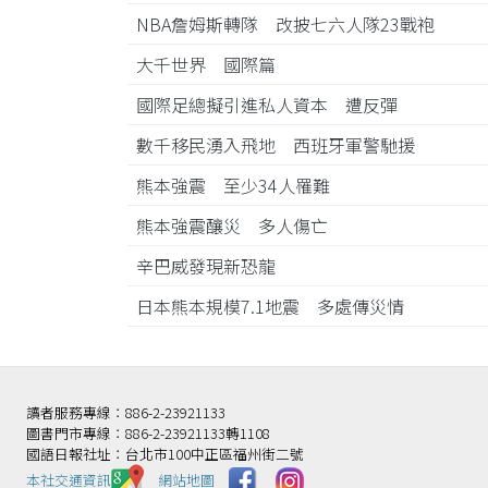
NBA詹姆斯轉隊 改披七六人隊23戰袍
大千世界 國際篇
國際足總擬引進私人資本 遭反彈
數千移民湧入飛地 西班牙軍警馳援
熊本強震 至少34人罹難
熊本強震釀災 多人傷亡
辛巴威發現新恐龍
日本熊本規模7.1地震 多處傳災情
讀者服務專線：886-2-23921133
圖書門市專線：886-2-23921133轉1108
國語日報社址：台北市100中正區福州街二號
本社交通資訊️
網站地圖