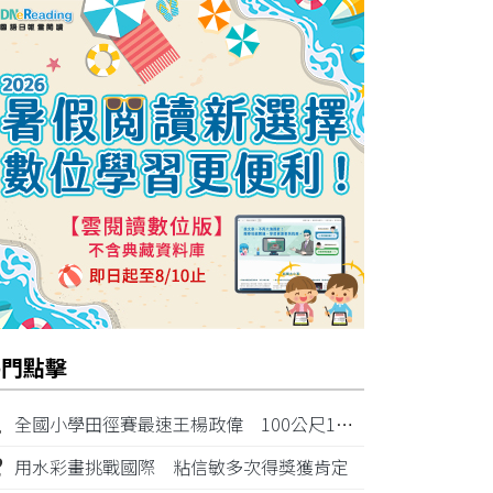
熱門點擊
1
全國小學田徑賽最速王楊政偉 100公尺11秒87奪金
2
用水彩畫挑戰國際 粘信敏多次得獎獲肯定