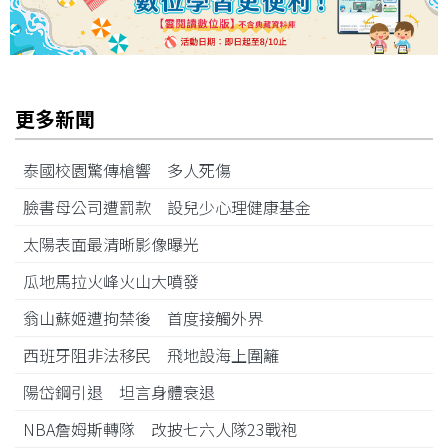
更多新聞
泰國校園驚傳槍響 多人死傷
臉書母公司遭罰款 設兒少心理健康基金
太陽表面最清晰影像曝光
瓜地馬拉火峰火山大噴發
翁山蘇姬遭拘禁後 首度接觸外界
西班牙阻非法移民 飛地設海上圍籬
陽岱鋼引退 坦言身體衰退
NBA詹姆斯轉隊 改披七六人隊23戰袍