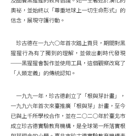
及圈養黑猩猩的教育倡議。她一生著迷於演化的
奧祕，並始終以「尊重地球上一切生命形式」的
信念，展現守護行動。
珍古德在一九六○年首次踏上貢貝，期間對黑
猩猩行為有了獨到的理解，並做出劃時代發現
──黑猩猩會製作並使用工具，這個觀察改寫了
「人類定義」的傳統認知。
一九九一年，珍古德創立了「根與芽計畫」，
一九九六年首次來臺推廣「根與芽」計畫，至今
已與上千所學校合作，並在二○二○年於臺北市
成立珍古德實驗教育機構，是全球第一所落實根
與芽理念的小學。臺北市珍古德實驗教育機構表