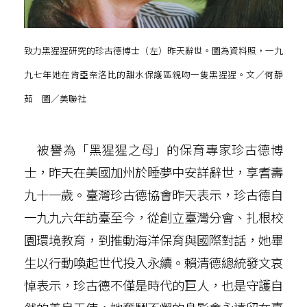
致力黑猩猩研究的珍古德博士（左）昨天辭世。圖為資料照，一九
九七年她在肯亞奈洛比的甜水保護區親吻一隻黑猩猩。文／何靜
茹 圖／美聯社
被譽為「黑猩猩之母」的保育專家珍古德博
士，昨天在美國加州於睡夢中安詳辭世，享耆壽
九十一歲。臺灣珍古德協會昨天表示，珍古德自
一九九六年訪臺至今，從創立臺灣分會、扎根校
園環境教育，到推動海洋保育與國際對話，她畢
生以行動喚起世代投入永續。賴清德總統發文哀
悼表示，珍古德不僅是時代的巨人，也是守護自