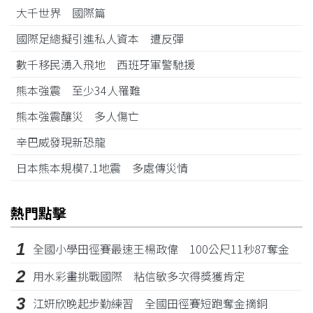
大千世界 國際篇
國際足總擬引進私人資本 遭反彈
數千移民湧入飛地 西班牙軍警馳援
熊本強震 至少34人罹難
熊本強震釀災 多人傷亡
辛巴威發現新恐龍
日本熊本規模7.1地震 多處傳災情
熱門點擊
1
全國小學田徑賽最速王楊政偉 100公尺11秒87奪金
2
用水彩畫挑戰國際 粘信敏多次得獎獲肯定
3
江姸欣晚起步勤練習 全國田徑賽短跑奪金摘銅