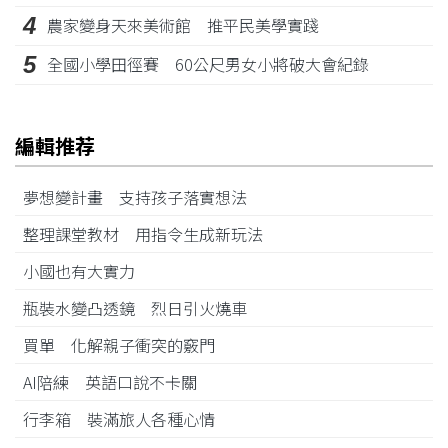
4
農家變身天來美術館 推平民美學實踐
5
全國小學田徑賽 60公尺男女小將破大會紀錄
編輯推荐
夢想變計畫 支持孩子落實想法
整理課堂教材 用指令生成新玩法
小國也有大實力
瓶裝水變凸透鏡 烈日引火燒車
買單 化解親子衝突的竅門
AI陪練 英語口說不卡關
行李箱 裝滿旅人各種心情