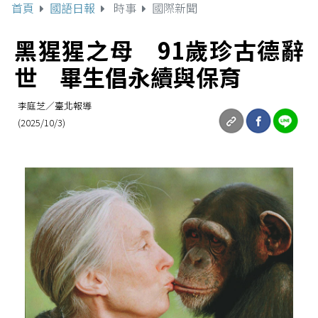
首頁
國語日報
時事
國際新聞
黑猩猩之母 91歲珍古德辭
世 畢生倡永續與保育
李庭芝／臺北報導
(2025/10/3)