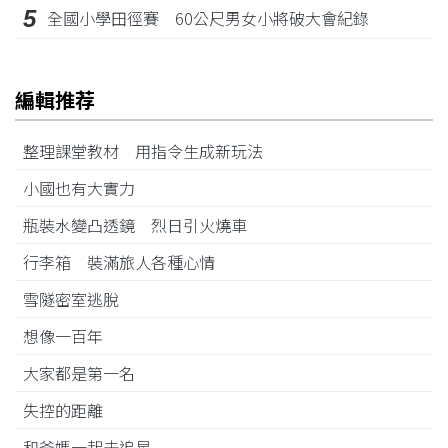
5
全國小學田徑賽 60公尺男女小將破大會紀錄
編輯推荐
整理課堂教材 用指令生成新玩法
小國也有大實力
瓶裝水變凸透鏡 烈日引火燒車
行李箱 裝滿旅人各種心情
雪隧密室逃脫
想像一百年
大家都是第一名
失控的距離
和爸媽一起去追星