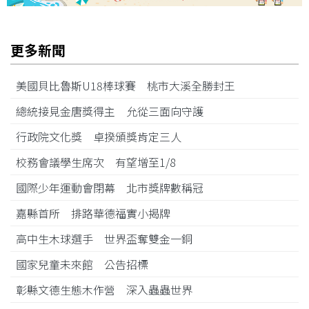
更多新聞
美國貝比魯斯U18棒球賽 桃市大溪全勝封王
總統接見金唐獎得主 允從三面向守護
行政院文化獎 卓揆頒獎肯定三人
校務會議學生席次 有望增至1/8
國際少年運動會閉幕 北市獎牌數稱冠
嘉縣首所 排路華德福實小揭牌
高中生木球選手 世界盃奪雙金一銅
國家兒童未來館 公告招標
彰縣文德生態木作營 深入蟲蟲世界