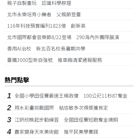
親子自製童玩 認識科學原理
北市永樂培育小舞者 父親節登臺
116年科技預算編列1823億 創新高
北市國際都會音樂節8/22登場 290海內外團隊展演
善用AI治校 新北百名校長暑期共學
臺鐵3000型新自強號 推車廂清潔通報服務
熱門點擊
1
全國小學田徑賽最速王楊政偉 100公尺11秒87奪金
2
用水彩畫挑戰國際 粘信敏多次得獎獲肯定
3
江姸欣晚起步勤練習 全國田徑賽短跑奪金摘銅
4
農家變身天來美術館 推平民美學實踐