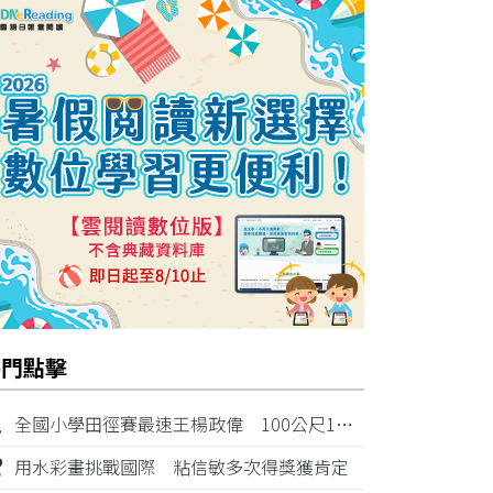
熱門點擊
1
全國小學田徑賽最速王楊政偉 100公尺11秒87奪金
2
用水彩畫挑戰國際 粘信敏多次得獎獲肯定