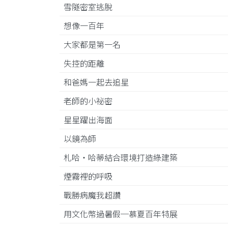
雪隧密室逃脫
想像一百年
大家都是第一名
失控的距離
和爸媽一起去追星
老師的小祕密
星星躍出海面
以鏡為師
札哈‧哈蒂結合環境打造綠建築
煙霧裡的呼吸
戰勝病魔我超讚
用文化幣過暑假─慕夏百年特展