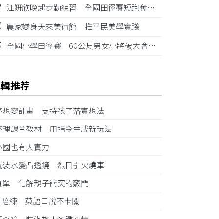
3
江姸欣晚起步勤練習 全國田徑賽短跑奪金摘銅
4
農家變身天來美術館 推平民美學實踐
5
全國小學田徑賽 60公尺男女小將破大會紀錄
編輯推荐
夢想變計畫 支持孩子落實想法
整理課堂教材 用指令生成新玩法
小國也有大實力
瓶裝水變凸透鏡 烈日引火燒車
買單 化解親子衝突的竅門
AI陪練 英語口說不卡關