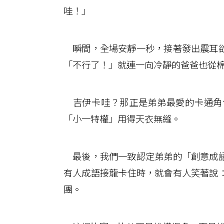
哇！」
瞬間，全場安靜一秒，接著發出震耳欲
「不行了！」就連一向冷靜的爸爸也從
吉伊卡哇？那正是弟弟最愛的卡通角
「小一特權」用得天衣無縫。
最後，我們一致認定弟弟的「創意成語
有人成語接龍卡住時，就會有人笑著說
團。