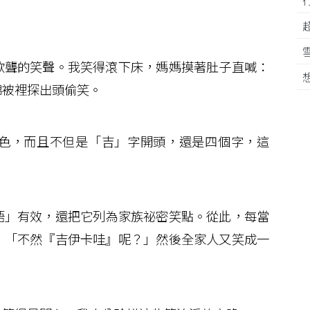
聾的笑聲。我笑得滾下床，媽媽摸著肚子直喊：
棉被裡探出頭偷笑。
色，而且不但是「吉」字開頭，還是四個字，這
」有效，還把它列為家族祕密笑點。從此，每當
：「不然『吉伊卡哇』呢？」然後全家人又笑成一