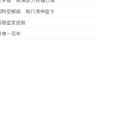
行李箱 裝滿旅人各種心情
超時空解謎 執行湯神密令
雪隧密室逃脫
想像一百年