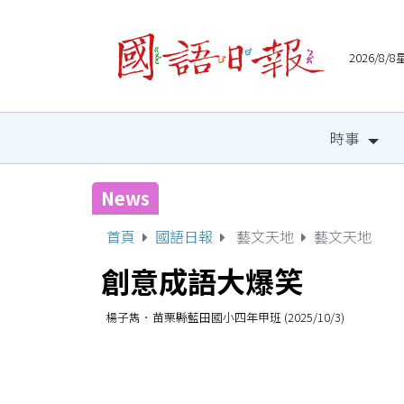
2026/8
時事
News
宜縣兒童木育營隊 祕密基
首頁
國語日報
藝文天地
藝文天地
創意成語大爆笑
楊子雋．苗栗縣藍田國小四年甲班 (2025/10/3)