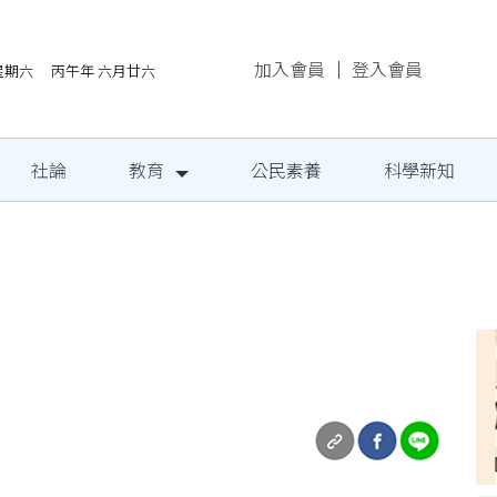
加入會員
｜
登入會員
/8星期六 丙午年 六月廿六
社論
教育
公民素養
科學新知
地成果發表