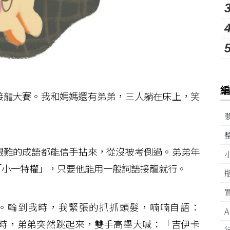
龍大賽。我和媽媽還有弟弟，三人躺在床上，笑
難的成語都能信手拈來，從沒被考倒過。弟弟年
「小一特權」，只要他能用一般詞語接龍就行。
。輪到我時，我緊張的抓抓頭髮，喃喃自語：
時，弟弟突然跳起來，雙手高舉大喊：「吉伊卡