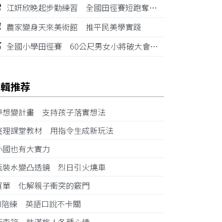
3
江姸欣晚起步勤練習 全國田徑賽短跑奪金摘銅
4
農家變身天來美術館 推平民美學實踐
5
全國小學田徑賽 60公尺男女小將破大會紀錄
編輯推荐
夢想變計畫 支持孩子落實想法
整理課堂教材 用指令生成新玩法
小國也有大實力
瓶裝水變凸透鏡 烈日引火燒車
買單 化解親子衝突的竅門
AI陪練 英語口說不卡關