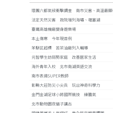
環團六都氣候衝擊調查 南市災害、高溫最
法定天然災害 政院增列海嘯、堰塞湖
臺鐵高雄機廠變身遊樂場
本土傷寒 今年現首例
苯駢芘超標 苦茶油廠列入輔導
元智學生訪弱勢家庭 改善居家生活
海外青年入校 北市南湖英語交流
南市表揚SUPER教師
彰縣大莊防災小尖兵 玩出神奇科學力
金門金湖足球小將國際競技 練膽氣
北市動物園夜貓子講古