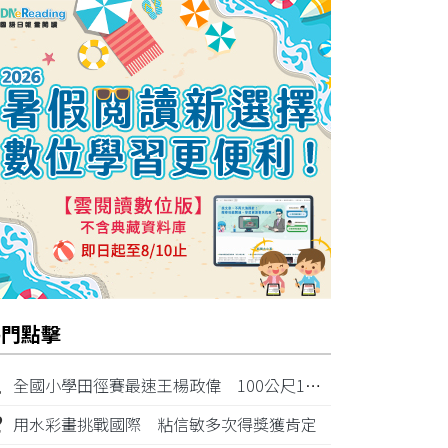
熱門點擊
1
全國小學田徑賽最速王楊政偉 100公尺11秒87奪金
2
用水彩畫挑戰國際 粘信敏多次得獎獲肯定