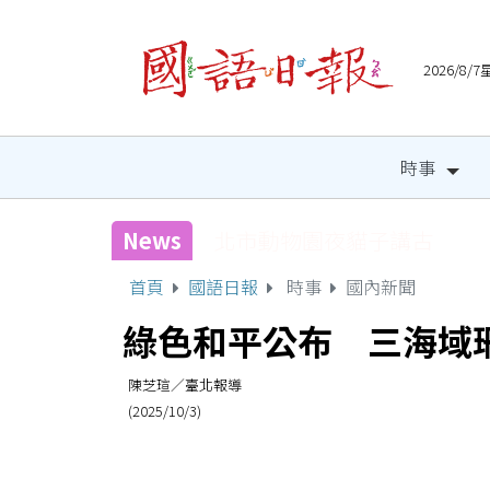
2026/8
時事
News
國健署攜手人氣網紅 邀全
首頁
國語日報
時事
國內新聞
綠色和平公布 三海域
陳芝瑄／臺北報導
(2025/10/3)