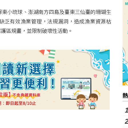
東小琉球、澎湖南方四島及臺東三仙臺的珊瑚生
缺乏有效漁業管理，法規漏洞，造成漁業資源枯
保護區規畫，並限制破壞性活動。