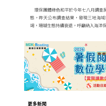
環保團體綠色和平於今年七八月調查屏
態，昨天公布調查結果，發現三地海域
竭，珊瑚生態持續衰退，呼籲納入海洋
更多新聞