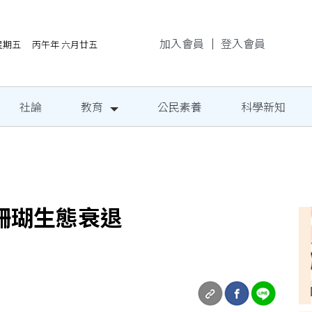
加入會員
｜
登入會員
/7星期五 丙午年 六月廿五
社論
教育
公民素養
科學新知
民定期量腰圍
珊瑚生態衰退