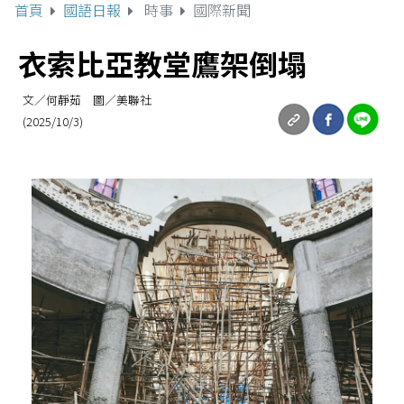
首頁
國語日報
時事
國際新聞
衣索比亞教堂鷹架倒塌
文／何靜茹 圖／美聯社
(2025/10/3)