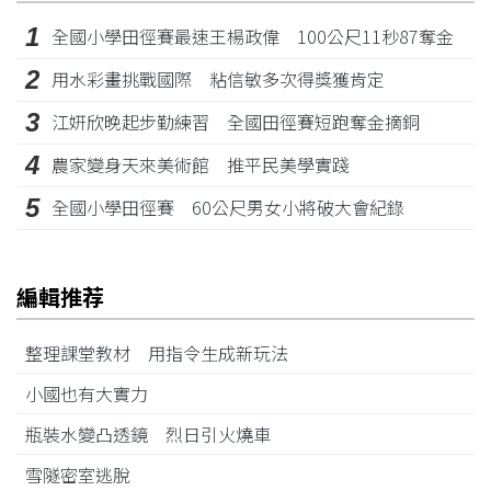
1
全國小學田徑賽最速王楊政偉 100公尺11秒87奪金
2
用水彩畫挑戰國際 粘信敏多次得獎獲肯定
3
江姸欣晚起步勤練習 全國田徑賽短跑奪金摘銅
4
農家變身天來美術館 推平民美學實踐
5
全國小學田徑賽 60公尺男女小將破大會紀錄
編輯推荐
整理課堂教材 用指令生成新玩法
小國也有大實力
瓶裝水變凸透鏡 烈日引火燒車
雪隧密室逃脫