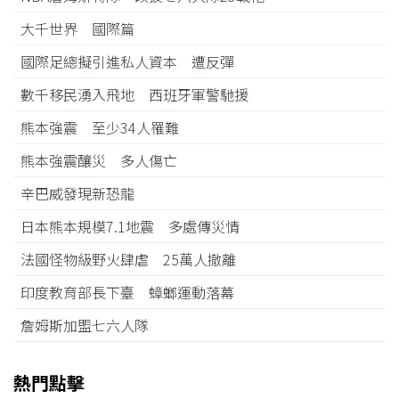
大千世界 國際篇
國際足總擬引進私人資本 遭反彈
數千移民湧入飛地 西班牙軍警馳援
熊本強震 至少34人罹難
熊本強震釀災 多人傷亡
辛巴威發現新恐龍
日本熊本規模7.1地震 多處傳災情
法國怪物級野火肆虐 25萬人撤離
印度教育部長下臺 蟑螂運動落幕
詹姆斯加盟七六人隊
熱門點擊