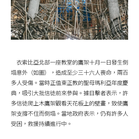
衣索比亞北部一座教堂的鷹架十月一日發生倒
塌意外（如圖），造成至少三十六人喪命，兩百
多人受傷。當時正值東正教的聖母瑪利亞年度慶
典，吸引大批信徒前來參與。據目擊者表示，許
多信徒爬上木鷹架觀看天花板上的壁畫，致使鷹
架支撐不住而倒塌。當地政府表示，仍有許多人
受困，救援持續進行中。