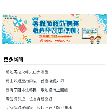
更多新聞
瓜地馬拉火峰火山大噴發
翁山蘇姬遭拘禁後 首度接觸外界
西班牙阻非法移民 飛地設海上圍籬
陽岱鋼引退 坦言身體衰退
NBA詹姆斯轉隊 改披七六人隊23戰袍