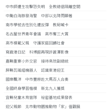
中市師遭生攻擊恐失明 全教總倡隔離空間
中颱白海豚發海警 中部以北降雨顯著
南市學號去性別化遭反彈 教局喊卡
名古屋世界青年會議 高市奪三大賞
高市模範父親 守護家庭回饋社會
寫鹿港日記 科博館再現許蒼澤影像
嘉縣重寮小外交官 接待帛琉副總統
屏縣瓦磘組機器人 認識東港迎王
國樂飄洋 中市豐原赴大馬百人合奏
全國終身學習楷模 新北九人獲獎
宜縣兒童木育營隊 祕密基地成果發表
迎父親節 北市動物園推動物「家」值觀展