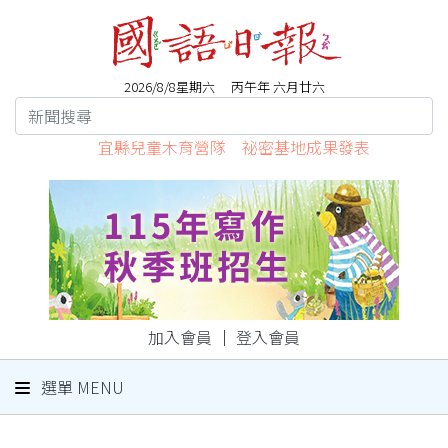
2026/8/8星期六 丙午年 六月廿六
宜縣兒童木育營隊 祕密基地成果發表
加入會員
｜
登入會員
選單 MENU