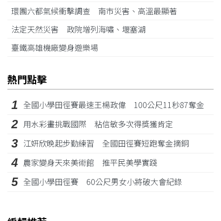
環團六都氣候衝擊調查 南市災害、高溫最顯著
法定天然災害 政院增列海嘯、堰塞湖
臺鐵高雄機廠變身遊樂場
熱門點擊
1
全國小學田徑賽最速王楊政偉 100公尺11秒87奪金
2
用水彩畫挑戰國際 粘信敏多次得獎獲肯定
3
江姸欣晚起步勤練習 全國田徑賽短跑奪金摘銅
4
農家變身天來美術館 推平民美學實踐
5
全國小學田徑賽 60公尺男女小將破大會紀錄