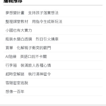
編輯推荐
夢想變計畫 支持孩子落實想法
整理課堂教材 用指令生成新玩法
小國也有大實力
瓶裝水變凸透鏡 烈日引火燒車
買單 化解親子衝突的竅門
AI陪練 英語口說不卡關
行李箱 裝滿旅人各種心情
超時空解謎 執行湯神密令
雪隧密室逃脫
想像一百年