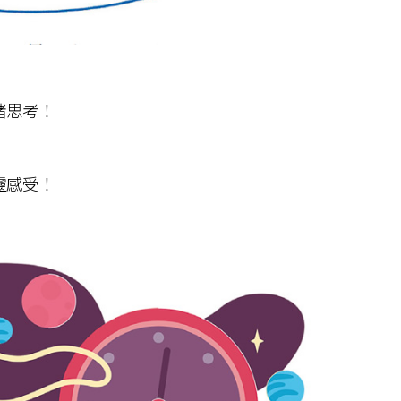
緒思考！
靈感受！