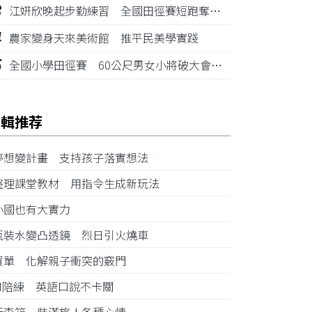
3
江姸欣晚起步勤練習 全國田徑賽短跑奪金摘銅
4
農家變身天來美術館 推平民美學實踐
5
全國小學田徑賽 60公尺男女小將破大會紀錄
編輯推荐
夢想變計畫 支持孩子落實想法
整理課堂教材 用指令生成新玩法
小國也有大實力
瓶裝水變凸透鏡 烈日引火燒車
買單 化解親子衝突的竅門
AI陪練 英語口說不卡關