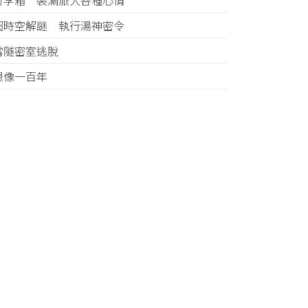
行李箱 裝滿旅人各種心情
超時空解謎 執行湯神密令
雪隧密室逃脫
想像一百年