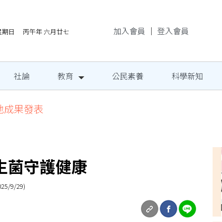
加入會員
｜
登入會員
/9星期日 丙午年 六月廿七
社論
教育
公民素養
科學新知
地成果發表
生菌守護健康
9/29)