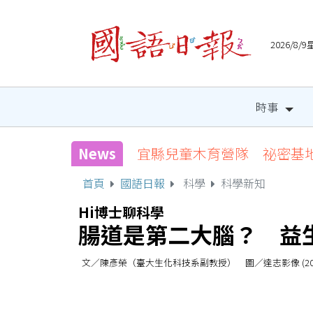
2026/8
時事
News
宜縣兒童木育營隊 祕密基
首頁
國語日報
科學
科學新知
Hi博士聊科學
腸道是第二大腦？ 益
文／陳彥榮（臺大生化科技系副教授） 圖／達志影像 (2025/