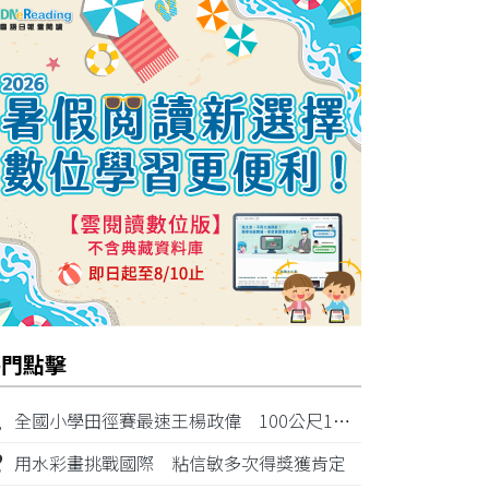
熱門點擊
1
全國小學田徑賽最速王楊政偉 100公尺11秒87奪金
2
用水彩畫挑戰國際 粘信敏多次得獎獲肯定