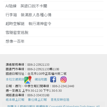
AI陪練 英語口說不卡關
行李箱 裝滿旅人各種心情
超時空解謎 執行湯神密令
雪隧密室逃脫
想像一百年
讀者服務專線：886-2-23921133
圖書門市專線：886-2-23921133轉1108
國語日報社址：台北市100中正區福州街二號
本社交通資訊️
網站地圖
日報、週刊、中學生報訂閱專線：886-2-23412448
週一至週五 上午9:30-12:30 下午1:30-5:30
網路書店專線：886-2-33433168
紙本線上訂報
數位線上訂報
意見反映信箱
財團法人國語日報社 版權所有 Copyright © Mandarin Daily News. All