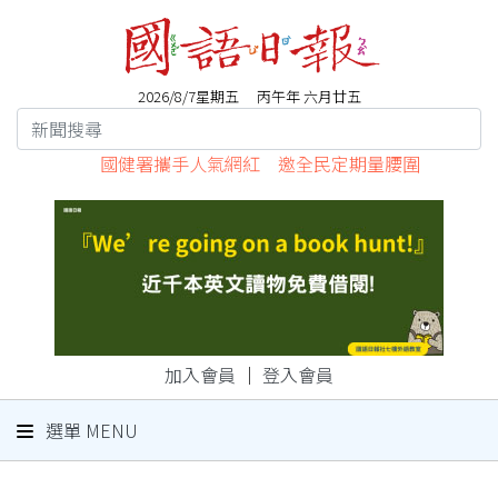
2026/8/7星期五 丙午年 六月廿五
國健署攜手人氣網紅 邀全民定期量腰圍
加入會員
｜
登入會員
選單 MENU