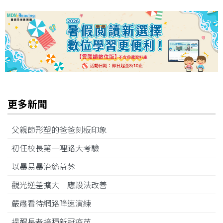
更多新聞
父親節形塑的爸爸刻板印象
初任校長第一哩路大考驗
以暴易暴治絲益棼
觀光逆差擴大 應設法改善
嚴肅看待網路降速演練
提醒長者接種新冠疫苗