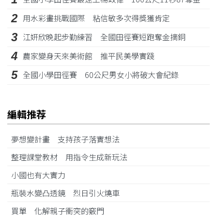
2
用水彩畫挑戰國際 粘信敏多次得獎獲肯定
3
江姸欣晚起步勤練習 全國田徑賽短跑奪金摘銅
4
農家變身天來美術館 推平民美學實踐
5
全國小學田徑賽 60公尺男女小將破大會紀錄
編輯推荐
夢想變計畫 支持孩子落實想法
整理課堂教材 用指令生成新玩法
小國也有大實力
瓶裝水變凸透鏡 烈日引火燒車
買單 化解親子衝突的竅門