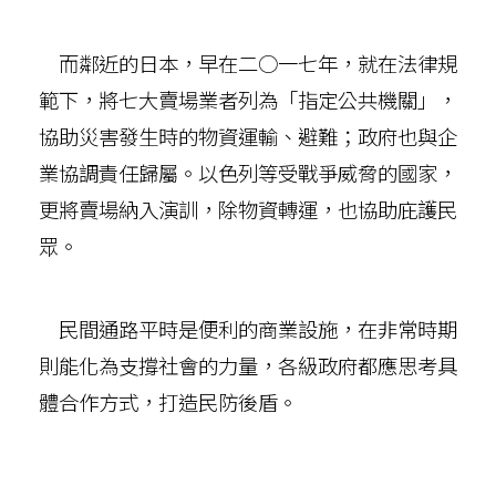
而鄰近的日本，早在二○一七年，就在法律規
範下，將七大賣場業者列為「指定公共機關」，
協助災害發生時的物資運輸、避難；政府也與企
業協調責任歸屬。以色列等受戰爭威脅的國家，
更將賣場納入演訓，除物資轉運，也協助庇護民
眾。
民間通路平時是便利的商業設施，在非常時期
則能化為支撐社會的力量，各級政府都應思考具
體合作方式，打造民防後盾。