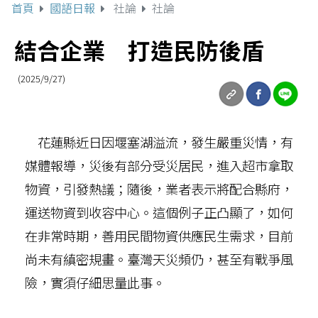
首頁
國語日報
社論
社論
結合企業 打造民防後盾
(2025/9/27)
花蓮縣近日因堰塞湖溢流，發生嚴重災情，有
媒體報導，災後有部分受災居民，進入超市拿取
物資，引發熱議；隨後，業者表示將配合縣府，
運送物資到收容中心。這個例子正凸顯了，如何
在非常時期，善用民間物資供應民生需求，目前
尚未有縝密規畫。臺灣天災頻仍，甚至有戰爭風
險，實須仔細思量此事。