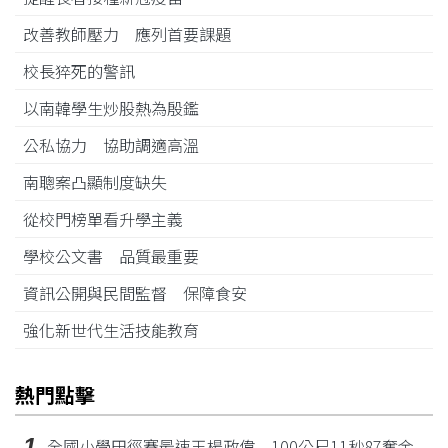
改善教師壓力 應列首要課題
校長猝死的警訊
以南韓學生炒股熱為殷鑑
公私協力 協助調適高溫
南聰案凸顯制度缺失
從校門榜單看升學主義
學校公文書 品質最重要
資訊公開與民間監督 保障食安
強化新世代生活技能教育
熱門點擊
1
全國小學田徑賽最速王楊政偉 100公尺11秒87奪金