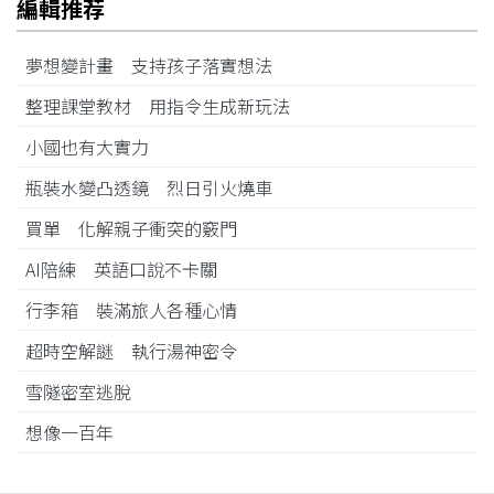
編輯推荐
夢想變計畫 支持孩子落實想法
整理課堂教材 用指令生成新玩法
小國也有大實力
瓶裝水變凸透鏡 烈日引火燒車
買單 化解親子衝突的竅門
AI陪練 英語口說不卡關
行李箱 裝滿旅人各種心情
超時空解謎 執行湯神密令
雪隧密室逃脫
想像一百年