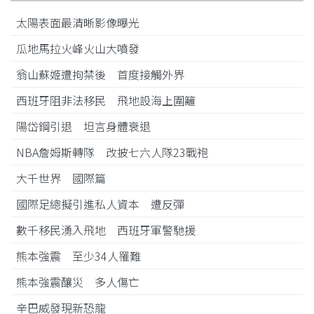
太陽表面最清晰影像曝光
瓜地馬拉火峰火山大噴發
翁山蘇姬遭拘禁後 首度接觸外界
西班牙阻非法移民 飛地設海上圍籬
陽岱鋼引退 坦言身體衰退
NBA詹姆斯轉隊 改披七六人隊23戰袍
大千世界 國際篇
國際足總擬引進私人資本 遭反彈
數千移民湧入飛地 西班牙軍警馳援
熊本強震 至少34人罹難
熊本強震釀災 多人傷亡
辛巴威發現新恐龍