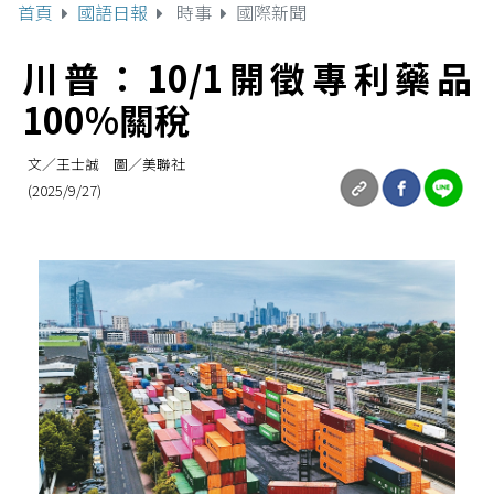
首頁
國語日報
時事
國際新聞
川普：10/1開徵專利藥品
100%關稅
文／王士誠 圖／美聯社
(2025/9/27)