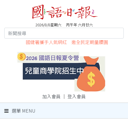
2026/8/8星期六 丙午年 六月廿六
國健署攜手人氣網紅 邀全民定期量腰圍
加入會員
｜
登入會員
選單 MENU