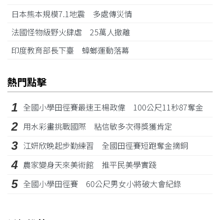
日本熊本規模7.1地震 多處傳災情
法國怪物級野火肆虐 25萬人撤離
印度教育部長下臺 蟑螂運動落幕
熱門點擊
1
全國小學田徑賽最速王楊政偉 100公尺11秒87奪金
2
用水彩畫挑戰國際 粘信敏多次得獎獲肯定
3
江姸欣晚起步勤練習 全國田徑賽短跑奪金摘銅
4
農家變身天來美術館 推平民美學實踐
5
全國小學田徑賽 60公尺男女小將破大會紀錄