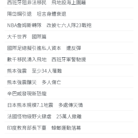
西班牙阻非法移民 飛地設海上圍籬
陽岱鋼引退 坦言身體衰退
NBA詹姆斯轉隊 改披七六人隊23戰袍
大千世界 國際篇
國際足總擬引進私人資本 遭反彈
數千移民湧入飛地 西班牙軍警馳援
熊本強震 至少34人罹難
熊本強震釀災 多人傷亡
辛巴威發現新恐龍
日本熊本規模7.1地震 多處傳災情
法國怪物級野火肆虐 25萬人撤離
印度教育部長下臺 蟑螂運動落幕