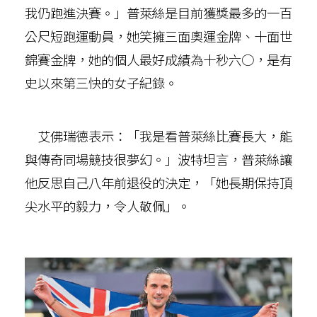
我仍跑進決賽。」普萊絲是目前獲獎最多的一百
公尺短跑運動員，她笑擁三面奧運金牌、十面世
錦賽金牌，她的個人最好成績為十秒六○，是有
史以來第三快的女子紀錄。
艾佛瑞德表示：「我是看普萊絲比賽長大，能
與傳奇同場競技很夢幻。」波特坦言，普萊絲讓
他反思自己八年前退役的決定，「她長期保持頂
尖水平的毅力，令人敬佩」。