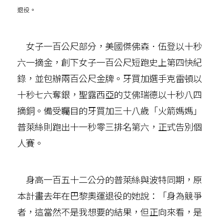
退役。
女子一百公尺部分，美國傑佛森．伍登以十秒
六一摘金，創下女子一百公尺短跑史上第四快紀
錄，並包辦兩百公尺金牌。牙買加選手克雷頓以
十秒七六奪銀，聖露西亞的艾佛瑞德以十秒八四
摘銅。備受矚目的牙買加三十八歲「火箭媽媽」
普萊絲則跑出十一秒零三排名第六，正式告別個
人賽。
身高一百五十二公分的普萊絲與波特同期，原
本計畫去年在巴黎奧運退役的她說：「身為競爭
者，這當然不是我想要的結果，但正向來看，是