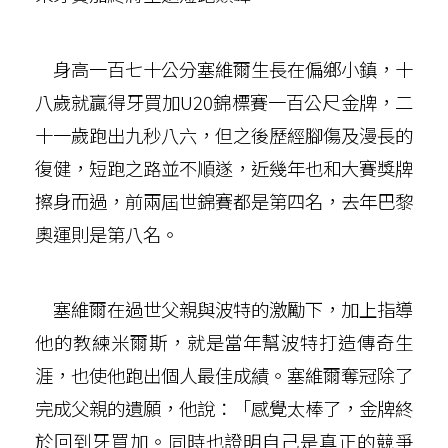
身高一百七十公分塞維爾生長在偏鄉小鎮，十
八歲就贏得牙買加U20錦標賽一百公尺金牌，二
十一歲跑出九秒八六，但之後歷經腳傷及漫長的
復健，短跑之路並不順遂，近幾年也和大賽獎牌
擦身而過，前兩屆世錦賽都是第四名，去年巴黎
奧運則是第八名。
塞維爾在過世父親與波特的激勵下，加上指導
他的教練米爾斯，就是當年幫波特打造傳奇生
涯，也使他跑出個人最佳成績。塞維爾奪冠除了
完成父親的遺願，他說：「感覺太棒了，金牌終
於回到牙買加。同時也證明自己是真正的競爭