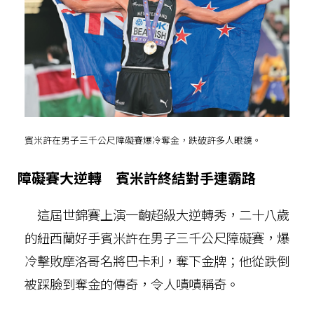
賓米許在男子三千公尺障礙賽爆冷奪金，跌破許多人眼鏡。
障礙賽大逆轉 賓米許終結對手連霸路
這屆世錦賽上演一齣超級大逆轉秀，二十八歲
的紐西蘭好手賓米許在男子三千公尺障礙賽，爆
冷擊敗摩洛哥名將巴卡利，奪下金牌；他從跌倒
被踩臉到奪金的傳奇，令人嘖嘖稱奇。