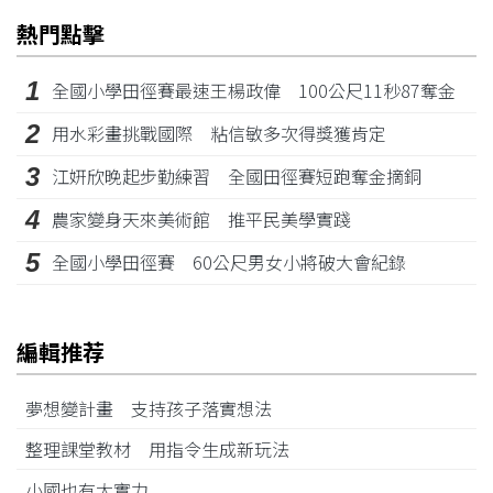
熱門點擊
1
全國小學田徑賽最速王楊政偉 100公尺11秒87奪金
2
用水彩畫挑戰國際 粘信敏多次得獎獲肯定
3
江姸欣晚起步勤練習 全國田徑賽短跑奪金摘銅
4
農家變身天來美術館 推平民美學實踐
5
全國小學田徑賽 60公尺男女小將破大會紀錄
編輯推荐
夢想變計畫 支持孩子落實想法
整理課堂教材 用指令生成新玩法
小國也有大實力