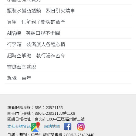
瓶裝水變凸透鏡 烈日引火燒車
買單 化解親子衝突的竅門
AI陪練 英語口說不卡關
行李箱 裝滿旅人各種心情
超時空解謎 執行湯神密令
雪隧密室逃脫
想像一百年
讀者服務專線：886-2-23921133
圖書門市專線：886-2-23921133轉1108
國語日報社址：台北市100中正區福州街二號
本社交通資訊️
網站地圖
日報、週刊、中學生報訂閱專線：886-2-23412448