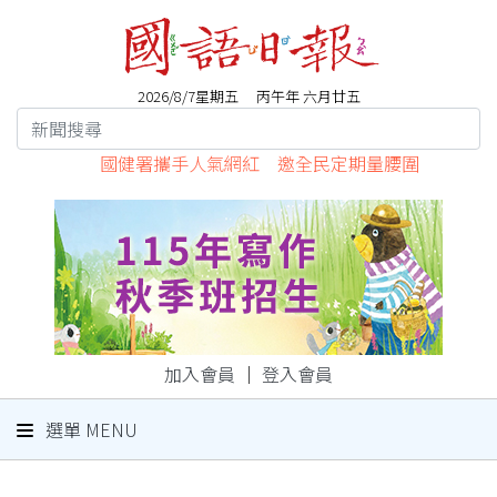
2026/8/7星期五 丙午年 六月廿五
國健署攜手人氣網紅 邀全民定期量腰圍
加入會員
｜
登入會員
選單 MENU