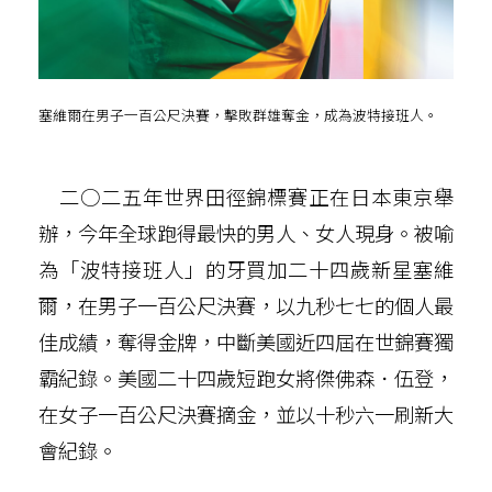
塞維爾在男子一百公尺決賽，擊敗群雄奪金，成為波特接班人。
二○二五年世界田徑錦標賽正在日本東京舉
辦，今年全球跑得最快的男人、女人現身。被喻
為「波特接班人」的牙買加二十四歲新星塞維
爾，在男子一百公尺決賽，以九秒七七的個人最
佳成績，奪得金牌，中斷美國近四屆在世錦賽獨
霸紀錄。美國二十四歲短跑女將傑佛森．伍登，
在女子一百公尺決賽摘金，並以十秒六一刷新大
會紀錄。