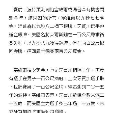
賽前，波特預測同胞塞維爾或湯普森有機會問
鼎金牌，結果如他所言，塞維爾以九秒七七奪
金，湯普森以九秒八二摘下銀牌，牙買加選手包
辦金銀牌。美國名將萊爾斯雖在一百公尺尋求衛
冕失利，以九秒八九獲得銅牌；但在兩百公尺搶
回金牌，連四屆世錦賽兩百公尺奪金。
塞維爾這次奪金，也是牙買加相隔十年，再度
有選手在男子一百公尺摘冠，上次牙買加選手取
下世錦賽男子一百公尺金牌，得追溯到二○一五
年的波特。塞維爾表示，牙買加新銳全數未滿二
十五歲，而美國主力選手多已年過二十五歲，未
來牙買加終將重返短跑巔峰。