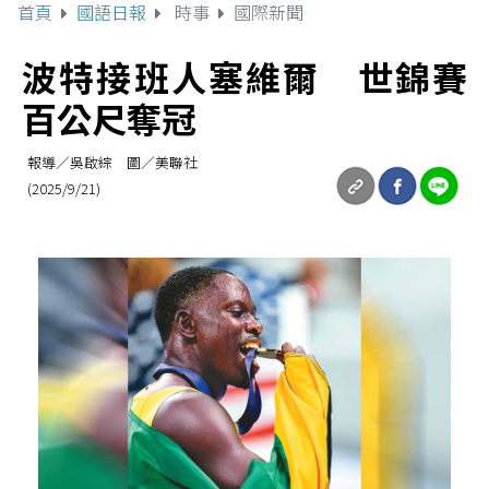
首頁
國語日報
時事
國際新聞
波特接班人塞維爾 世錦賽
百公尺奪冠
報導／吳啟綜 圖／美聯社
(2025/9/21)