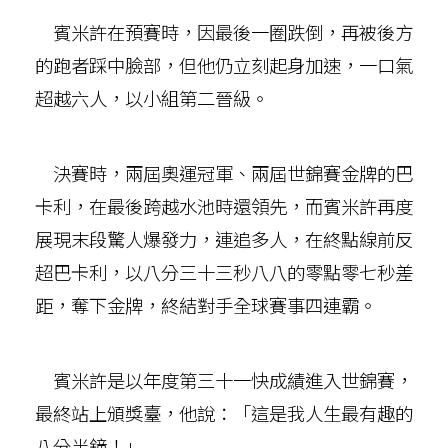
賓米許在預賽時，因最後一圈跌倒，再被後方
的跑者踩中臉部，但他仍立刻起身加速，一口氣
超越六人，以小組第二晉級。
決賽時，兩屆奧運冠軍、兩屆世錦賽金牌的巴
卡利，在最後跨越水池時還領先，而賓米許再度
展現末段驚人爆發力，連追多人，在終點線前反
超巴卡利，以八分三十三秒八八的零點零七秒差
距，奪下金牌，終結對手全球賽事四連霸。
賓米許是以年度第三十一快成績進入世錦賽，
最終站上頒獎臺，他說：「這是我人生最有趣的
八分半鐘！」