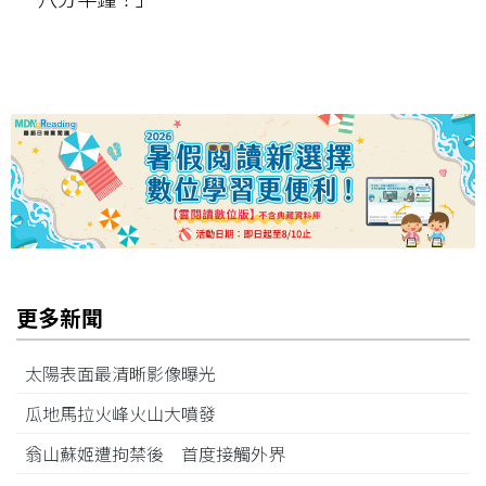
更多新聞
太陽表面最清晰影像曝光
瓜地馬拉火峰火山大噴發
翁山蘇姬遭拘禁後 首度接觸外界