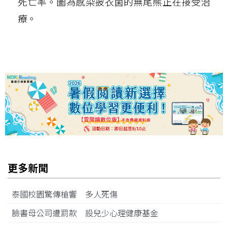
死亡率。圖為感染披衣菌的無尾熊正在接受治
療。
更多新聞
泰國校園驚傳槍響 多人死傷
臉書母公司遭罰款 設兒少心理健康基金