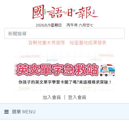
2026/8/9星期日 丙午年 六月廿七
宜縣兒童木育營隊 祕密基地成果發表
加入會員
｜
登入會員
選單 MENU