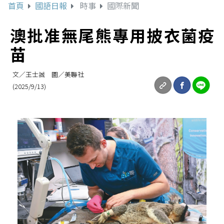
首頁
國語日報
時事
國際新聞
澳批准無尾熊專用披衣菌疫
苗
文／王士誠 圖／美聯社
(2025/9/13)