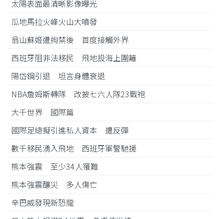
太陽表面最清晰影像曝光
瓜地馬拉火峰火山大噴發
翁山蘇姬遭拘禁後 首度接觸外界
西班牙阻非法移民 飛地設海上圍籬
陽岱鋼引退 坦言身體衰退
NBA詹姆斯轉隊 改披七六人隊23戰袍
大千世界 國際篇
國際足總擬引進私人資本 遭反彈
數千移民湧入飛地 西班牙軍警馳援
熊本強震 至少34人罹難
熊本強震釀災 多人傷亡
辛巴威發現新恐龍