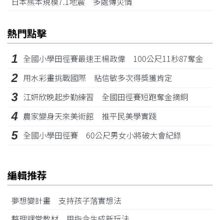
日本熊本規模7.1地震 多處傳災情
熱門點擊
1
全國小學田徑賽最速王楊政偉 100公尺11秒87奪金
2
用水彩畫挑戰國際 粘信敏多次得獎獲肯定
3
江姸欣晚起步勤練習 全國田徑賽短跑奪金摘銅
4
農家變身天來美術館 推平民美學實踐
5
全國小學田徑賽 60公尺男女小將破大會紀錄
編輯推荐
夢想變計畫 支持孩子落實想法
整理課堂教材 用指令生成新玩法