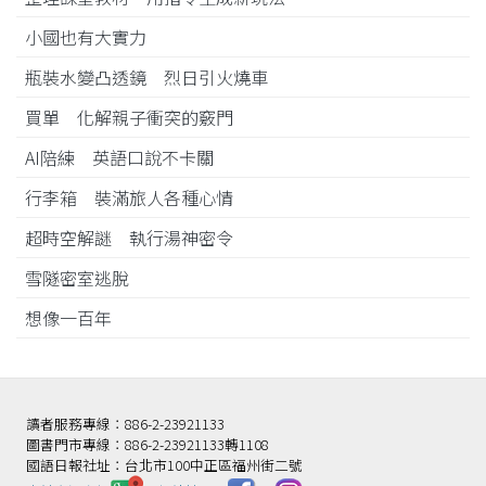
小國也有大實力
瓶裝水變凸透鏡 烈日引火燒車
買單 化解親子衝突的竅門
AI陪練 英語口說不卡關
行李箱 裝滿旅人各種心情
超時空解謎 執行湯神密令
雪隧密室逃脫
想像一百年
讀者服務專線：886-2-23921133
圖書門市專線：886-2-23921133轉1108
國語日報社址：台北市100中正區福州街二號