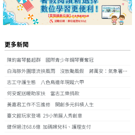
更多新聞
陳鈞甯琴藝超群 國際青少年鋼琴賽奪冠
白海豚外圍環流挾風雨 沒放颱風假 蔣萬安：氣象署沒發陸警
志工守護生態 八色鳥連年現蹤六甲
何安妮送暖助家扶 當志工樂捐款
黃嘉君工作不忘進修 開創多元斜槓人生
臺文館玩家登場 29小策展人秀創意
健保挹注68.6億 加碼婦兒科、護理支付