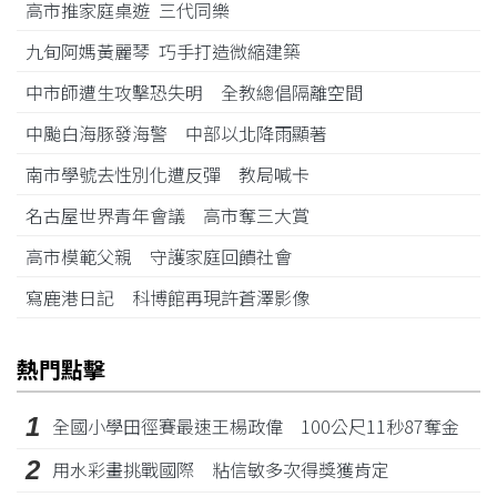
高市推家庭桌遊 三代同樂
九旬阿媽黃麗琴 巧手打造微縮建築
中市師遭生攻擊恐失明 全教總倡隔離空間
中颱白海豚發海警 中部以北降雨顯著
南市學號去性別化遭反彈 教局喊卡
名古屋世界青年會議 高市奪三大賞
高市模範父親 守護家庭回饋社會
寫鹿港日記 科博館再現許蒼澤影像
熱門點擊
1
全國小學田徑賽最速王楊政偉 100公尺11秒87奪金
2
用水彩畫挑戰國際 粘信敏多次得獎獲肯定