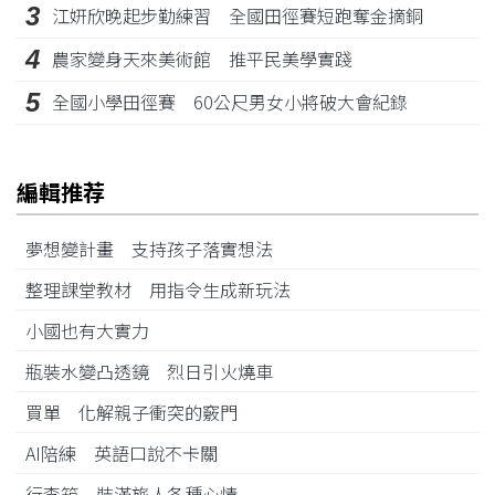
3
江姸欣晚起步勤練習 全國田徑賽短跑奪金摘銅
4
農家變身天來美術館 推平民美學實踐
5
全國小學田徑賽 60公尺男女小將破大會紀錄
編輯推荐
夢想變計畫 支持孩子落實想法
整理課堂教材 用指令生成新玩法
小國也有大實力
瓶裝水變凸透鏡 烈日引火燒車
買單 化解親子衝突的竅門
AI陪練 英語口說不卡關
行李箱 裝滿旅人各種心情