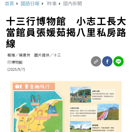
首頁
國語日報
時事
國內新聞
十三行博物館 小志工長大
當館員張媛茹揭八里私房路
線
報導／楊惠芳 圖片提供／十三
行博物館
(2025/9/7)