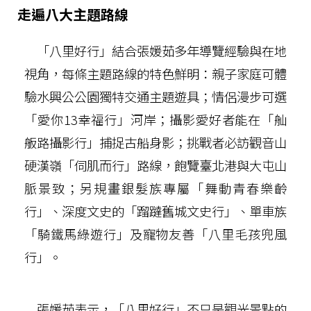
走遍八大主題路線
「八里好行」結合張媛茹多年導覽經驗與在地
視角，每條主題路線的特色鮮明：親子家庭可體
驗水興公公園獨特交通主題遊具；情侶漫步可選
「愛你13幸福行」河岸；攝影愛好者能在「舢
舨路攝影行」捕捉古船身影；挑戰者必訪觀音山
硬漢嶺「伺肌而行」路線，飽覽臺北港與大屯山
脈景致；另規畫銀髮族專屬「舞動青春樂齡
行」、深度文史的「蹓躂舊城文史行」、單車族
「騎鐵馬綠遊行」及寵物友善「八里毛孩兜風
行」。
張媛茹表示，「八里好行」不只是觀光景點的