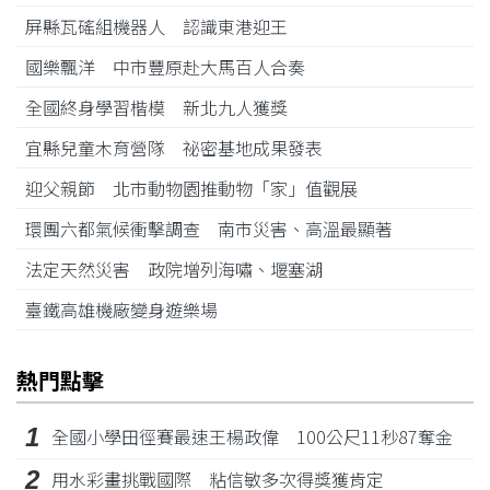
屏縣瓦磘組機器人 認識東港迎王
國樂飄洋 中市豐原赴大馬百人合奏
全國終身學習楷模 新北九人獲獎
宜縣兒童木育營隊 祕密基地成果發表
迎父親節 北市動物園推動物「家」值觀展
環團六都氣候衝擊調查 南市災害、高溫最顯著
法定天然災害 政院增列海嘯、堰塞湖
臺鐵高雄機廠變身遊樂場
熱門點擊
1
全國小學田徑賽最速王楊政偉 100公尺11秒87奪金
2
用水彩畫挑戰國際 粘信敏多次得獎獲肯定