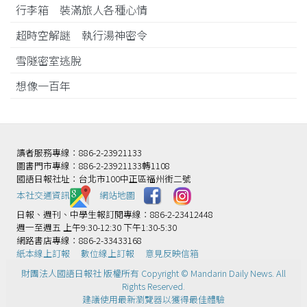
行李箱 裝滿旅人各種心情
超時空解謎 執行湯神密令
雪隧密室逃脫
想像一百年
讀者服務專線：886-2-23921133
圖書門市專線：886-2-23921133轉1108
國語日報社址：台北市100中正區福州街二號
本社交通資訊️
網站地圖
日報、週刊、中學生報訂閱專線：886-2-23412448
週一至週五 上午9:30-12:30 下午1:30-5:30
網路書店專線：886-2-33433168
紙本線上訂報
數位線上訂報
意見反映信箱
財團法人國語日報社 版權所有 Copyright © Mandarin Daily News. All
Rights Reserved.
建議使用最新瀏覽器以獲得最佳體驗