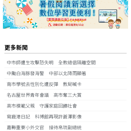
更多新聞
中市師遭生攻擊恐失明 全教總倡隔離空間
中颱白海豚發海警 中部以北降雨顯著
南市學號去性別化遭反彈 教局喊卡
名古屋世界青年會議 高市奪三大賞
高市模範父親 守護家庭回饋社會
寫鹿港日記 科博館再現許蒼澤影像
嘉縣重寮小外交官 接待帛琉副總統