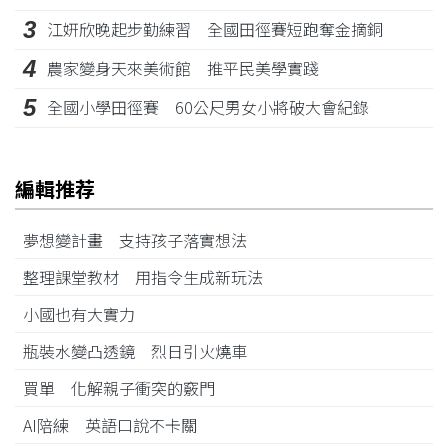
3
江姸欣晚起步勤練習 全國田徑賽短跑奪金摘銅
4
農家變身天來美術館 推平民美學實踐
5
全國小學田徑賽 60公尺男女小將破大會紀錄
編輯推荐
夢想變計畫 支持孩子落實想法
整理課堂教材 用指令生成新玩法
小國也有大實力
瓶裝水變凸透鏡 烈日引火燒車
買單 化解親子衝突的竅門
AI陪練 英語口說不卡關