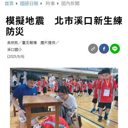
首頁
國語日報
時事
國內新聞
模擬地震 北市溪口新生練
防災
高修民／臺北報導 圖片提供／
溪口國小
(2025/9/6)