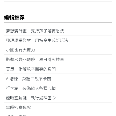
編輯推荐
夢想變計畫 支持孩子落實想法
整理課堂教材 用指令生成新玩法
小國也有大實力
瓶裝水變凸透鏡 烈日引火燒車
買單 化解親子衝突的竅門
AI陪練 英語口說不卡關
行李箱 裝滿旅人各種心情
超時空解謎 執行湯神密令
雪隧密室逃脫