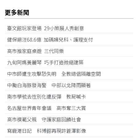
更多新聞
臺文館玩家登場 29小策展人秀創意
健保挹注68.6億 加碼婦兒科、護理支付
高市推家庭桌遊 三代同樂
九旬阿媽黃麗琴 巧手打造微縮建築
中市師遭生攻擊恐失明 全教總倡隔離空間
中颱白海豚發海警 中部以北降雨顯著
南市學號去性別化遭反彈 教局喊卡
名古屋世界青年會議 高市奪三大賞
高市模範父親 守護家庭回饋社會
寫鹿港日記 科博館再現許蒼澤影像