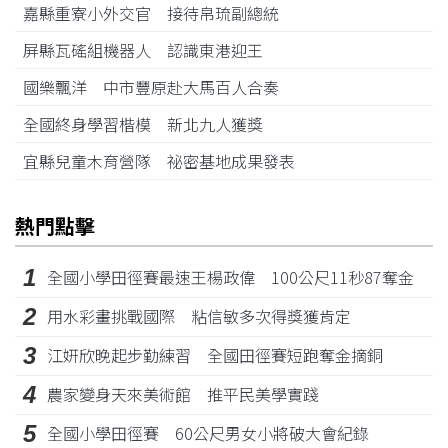
嘉縣重寮小外交官 接待帛琉副總統
屏縣瓦磘組機器人 認識東港迎王
國樂飄洋 中市豐原赴大馬百人合奏
全國終身學習楷模 新北九人獲獎
宜縣兒童木育營隊 祕密基地成果發表
熱門點擊
1
全國小學田徑賽最速王楊政偉 100公尺11秒87奪金
2
用水彩畫挑戰國際 粘信敏多次得獎獲肯定
3
江姸欣晚起步勤練習 全國田徑賽短跑奪金摘銅
4
農家變身天來美術館 推平民美學實踐
5
全國小學田徑賽 60公尺男女小將破大會紀錄