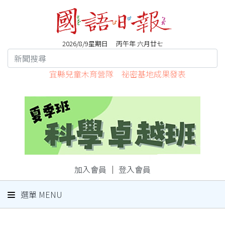
2026/8/9星期日 丙午年 六月廿七
宜縣兒童木育營隊 祕密基地成果發表
加入會員
｜
登入會員
選單 MENU