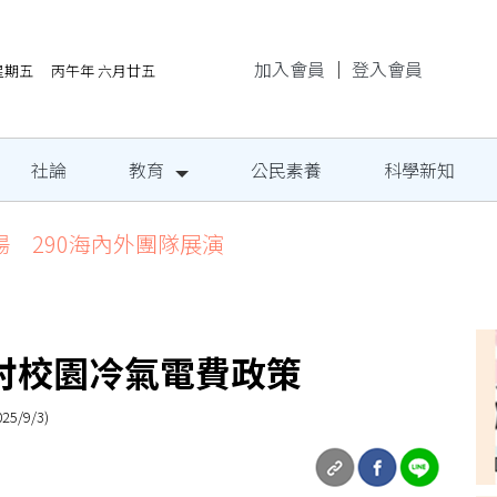
加入會員
｜
登入會員
/7星期五 丙午年 六月廿五
社論
教育
公民素養
科學新知
場 290海內外團隊展演
討校園冷氣電費政策
/9/3)