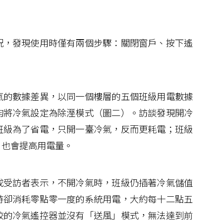
，發現使用時僅有兩個步驟：關閉窗戶、按下遙
的數據差異，以同一個樓層的五個班級用電數據
均將冷氣設定為除溼模式（圖二）。訪談發現開冷
班級為了省電，只開一臺冷氣，反而更耗電；班級
，也會提高用電量。
受訪者表示，不開冷氣時，班級仍插著冷氣儲值
時卻消耗零點零一度的系統用電，大約每十二點五
校的冷氣遙控器並沒有「送風」模式，無法達到前