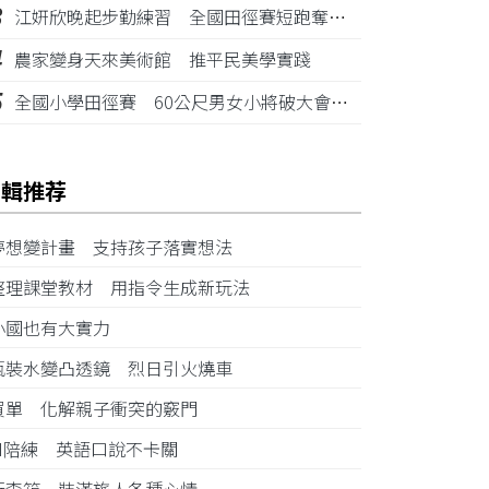
3
江姸欣晚起步勤練習 全國田徑賽短跑奪金摘銅
4
農家變身天來美術館 推平民美學實踐
5
全國小學田徑賽 60公尺男女小將破大會紀錄
編輯推荐
夢想變計畫 支持孩子落實想法
整理課堂教材 用指令生成新玩法
小國也有大實力
瓶裝水變凸透鏡 烈日引火燒車
買單 化解親子衝突的竅門
AI陪練 英語口說不卡關