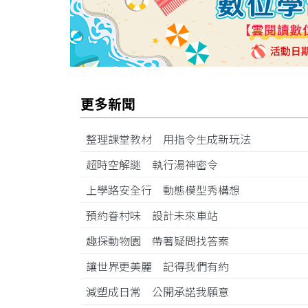
更多新聞
整理課堂教材 用指令生成新玩法
超時空解謎 執行湯神密令
上學路安全行 動態模型秀構想
預約眷村味 設計未來車站
趣探動物園 帶著疑問找答案
讓世界更美麗 記得我們有約
減塑成日常 公開承諾我願意