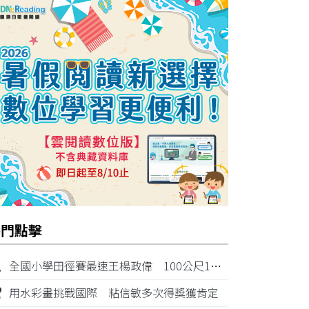
熱門點擊
1
全國小學田徑賽最速王楊政偉 100公尺11秒87奪金
2
用水彩畫挑戰國際 粘信敏多次得獎獲肯定