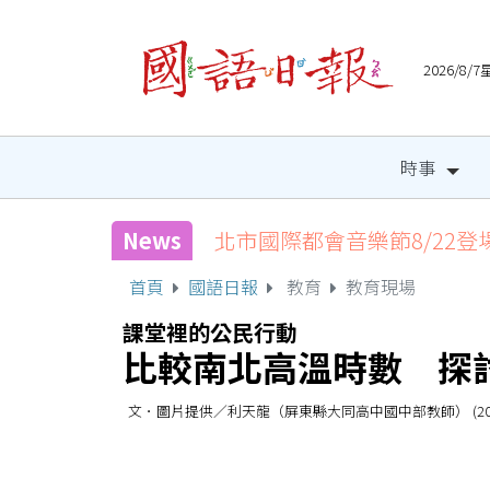
2026/8
時事
News
北市國際都會音樂節8/22登
首頁
國語日報
教育
教育現場
課堂裡的公民行動
比較南北高溫時數 探
文．圖片提供／利天龍（屏東縣大同高中國中部教師） (2025