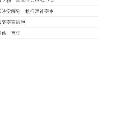
行李箱 裝滿旅人各種心情
超時空解謎 執行湯神密令
雪隧密室逃脫
想像一百年