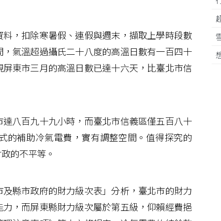
料，扣除寒暑假、連假與週末，擷取上學時段數
間，氣溫超過攝氏二十八度的高溫日數有一百四十
現屏東市三月的高溫日數已達十六天，比臺北市信
達八百九十九小時，而臺北市信義區僅五百八十
式的補助冷氣電費，實有調整空間。值得探究的
財政的不平等。
及縣市政府的財力級次表」分析，臺北市的財力
能力，而屏東縣財力級次屬於第五級，仰賴經費挹